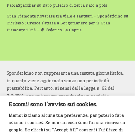
PaolaSpeccher
su
Raro puledro di zebra nato a pois
Gran Piemonte novarese tra ville e santuari - Spondeticino
su
Ciclismo : Cresce l’attesa a Borgomanero per il Gran
Piemonte 2024 – di Federico La Capria
Spondeticino non rappresenta una testata giornalistica,
in quanto viene aggiornato senza una periodicità
prestabilita. Pertanto, ai sensi della legge n. 62 del
7/3/2001, non può essere considerato un prodotto
editoriale.
Eccomi! sono l'avviso sui cookies.
Memorizziamo alcune tue preferenze, per poterlo fare
Siamo attenti a non violare copyright e diritti
usiamo i cookies. Se non sai cosa sono fai una ricerca su
d’immagine. Se un contenuto è di tua proprietà e vuoi
google. Se clicchi su "Accept All" consenti l'utilizzo di
richiederne la rimozione
diccelo
(<- clicca per inviarci un