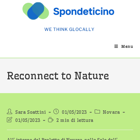
Salta
al
contenuto
Menu
Reconnect to Nature
Autore
Articolo
Categoria
Sara Soattini
01/05/2023
Novara
dell'articolo:
pubblicato:
dell'articolo:
Ultima
Tempo
01/05/2023
2 min di lettura
modifica
di
dell'articolo:
lettura: