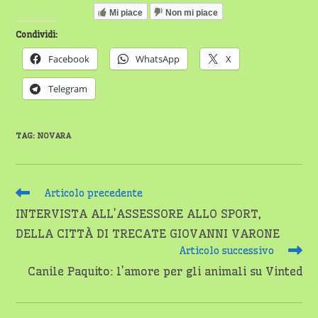
Mi piace
Non mi piace
Condividi:
Facebook
WhatsApp
X
Telegram
TAG
:
NOVARA
Leggi
Articolo precedente
altri
INTERVISTA ALL’ASSESSORE ALLO SPORT,
articoli
DELLA CITTÀ DI TRECATE GIOVANNI VARONE
Articolo successivo
Canile Paquito: l’amore per gli animali su Vinted