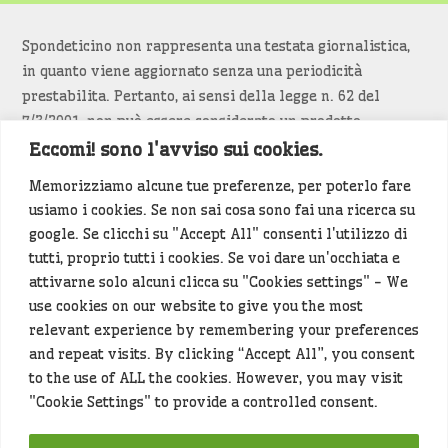
Spondeticino non rappresenta una testata giornalistica,
in quanto viene aggiornato senza una periodicità
prestabilita. Pertanto, ai sensi della legge n. 62 del
7/3/2001, non può essere considerato un prodotto
editoriale.
Eccomi! sono l'avviso sui cookies.
Memorizziamo alcune tue preferenze, per poterlo fare
Siamo attenti a non violare copyright e diritti
usiamo i cookies. Se non sai cosa sono fai una ricerca su
d’immagine. Se un contenuto è di tua proprietà e vuoi
google. Se clicchi su "Accept All" consenti l'utilizzo di
richiederne la rimozione
diccelo
(<- clicca per inviarci un
tutti, proprio tutti i cookies. Se voi dare un'occhiata e
messaggio).
attivarne solo alcuni clicca su "Cookies settings" - We
use cookies on our website to give you the most
Alcuni articoli sono generati in bozza rielaborando, con
relevant experience by remembering your preferences
l'intelligenza artificiale generativa, contenuti
and repeat visits. By clicking “Accept All”, you consent
provenienti da fonti istituzionali e altri siti di interesse
to the use of ALL the cookies. However, you may visit
locale. Prima della pubblicazioni l'articolo viene
"Cookie Settings" to provide a controlled consent.
controllato dalla redazione.