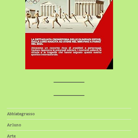
Abbiategrasso
Arluno
Arte