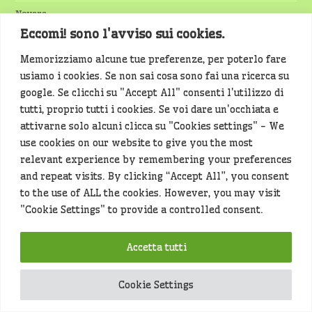
Novara
Eccomi! sono l'avviso sui cookies.
Nuoto
Memorizziamo alcune tue preferenze, per poterlo fare
Olimpiadi
usiamo i cookies. Se non sai cosa sono fai una ricerca su
Ossona
google. Se clicchi su "Accept All" consenti l'utilizzo di
tutti, proprio tutti i cookies. Se voi dare un'occhiata e
Pallavolo
attivarne solo alcuni clicca su "Cookies settings" - We
Raccolta rifiuti
use cookies on our website to give you the most
relevant experience by remembering your preferences
Rassegna Stampa
and repeat visits. By clicking “Accept All”, you consent
Robecco
to the use of ALL the cookies. However, you may visit
"Cookie Settings" to provide a controlled consent.
Romentino
Salute
Accetta tutti
Santo Stefano
Cookie Settings
Scuola