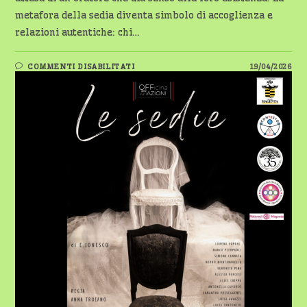
metafora della sedia diventa simbolo di accoglienza e
relazioni autentiche: chi…
SU
COMMENTI DISABILITATI
19/04/2026
LE
SEDIE:
TEATRO
DELL’ASSURDO
E
SOLIDARIETÀ
A
MAGENTA
–
24
APRILE
AL
LIRICO