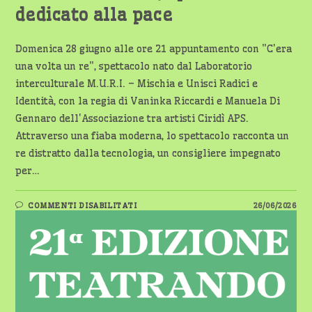
dedicato alla pace
Domenica 28 giugno alle ore 21 appuntamento con "C'era
una volta un re", spettacolo nato dal Laboratorio
interculturale M.U.R.I. – Mischia e Unisci Radici e
Identità, con la regia di Vaninka Riccardi e Manuela Di
Gennaro dell'Associazione tra artisti Ciridì APS.
Attraverso una fiaba moderna, lo spettacolo racconta un
re distratto dalla tecnologia, un consigliere impegnato
per…
SU
COMMENTI DISABILITATI
26/06/2026
A
MAGENTA
VA
IN
SCENA
“C’ERA
UNA
VOLTA
UN
RE”,
SPETTACOLO