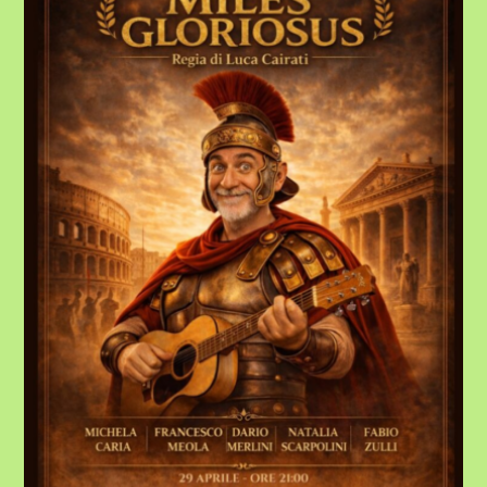
VITTUONE:
COMICITÀ
CLASSICA
IN
SCENA
–
29
APRILE