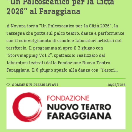
“Un Palcoscenico per la Città
2026” al Faraggiana
A Novara torna “Un Palcoscenico per la Città 2026”, la
rassegna che porta sul palco teatro, danza e performance
con il coinvolgimento di scuole e laboratori artistici del
territorio. Il programma si apre il 3 giugno con
“Storymapping Vol.2”, spettacolo realizzato dai
laboratori teatrali della Fondazione Nuovo Teatro
Faraggiana. Il 6 giugno spazio alla danza con “Tesori…
SU
COMMENTI DISABILITATI
18/05/2026
NOVARA,
GIUGNO
DI
SPETTACOLI
CON
“UN
PALCOSCENICO
PER
LA
CITTÀ
2026”
AL