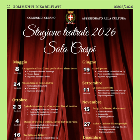
SU
COMMENTI DISABILITATI
03/05/2026
CERANO:
AL
VIA
LA
STAGIONE
TEATRALE
2026
ALLA
SALA
CRESPI