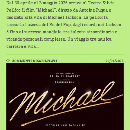
Dal 30 aprile al 3 maggio 2026 arriva al Teatro Silvio
Pellico il film “Michael”, diretto da Antoine Fuqua e
dedicato alla vita di Michael Jackson. La pellicola
racconta l’ascesa del Re del Pop, dagli esordi nei Jackson
5 fino al successo mondiale, tra talento straordinario e
vicende personali complesse. Un viaggio tra musica,
carriera e vita…
SU
COMMENTI DISABILITATI
20/04/2026
“MICHAEL”
AL
TEATRO
SILVIO
PELLICO
DI
TRECATE:
IL
BIOPIC
SUL
RE
DEL
POP
–
DAL
30
APRILE
AL