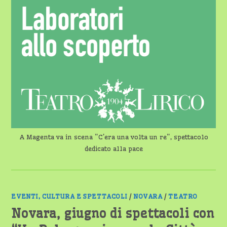
DEDICATO
ALLA
PACE
A Magenta va in scena "C'era una volta un re", spettacolo
dedicato alla pace
EVENTI, CULTURA E SPETTACOLI
/
NOVARA
/
TEATRO
Novara, giugno di spettacoli con