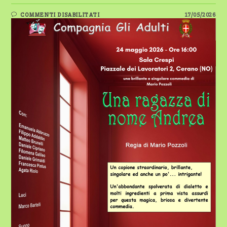
SU
COMMENTI DISABILITATI
17/05/2026
CERANO:
IN
SCENA
“UNA
RAGAZZA
DI
NOME
ANDREA”
ALLA
SALA
CRESPI
–
24
MAGGIO