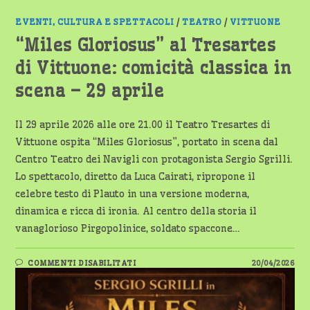
EVENTI, CULTURA E SPETTACOLI
/
TEATRO
/
VITTUONE
“Miles Gloriosus” al Tresartes
di Vittuone: comicità classica in
scena – 29 aprile
Il 29 aprile 2026 alle ore 21.00 il Teatro Tresartes di
Vittuone ospita “Miles Gloriosus”, portato in scena dal
Centro Teatro dei Navigli con protagonista Sergio Sgrilli.
Lo spettacolo, diretto da Luca Cairati, ripropone il
celebre testo di Plauto in una versione moderna,
dinamica e ricca di ironia. Al centro della storia il
vanaglorioso Pirgopolinice, soldato spaccone…
SU
COMMENTI DISABILITATI
20/04/2026
“MILES
GLORIOSUS”
AL
TRESARTES
DI