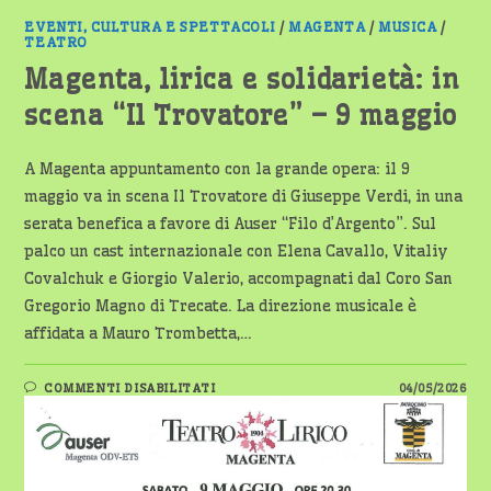
EVENTI, CULTURA E SPETTACOLI
/
MAGENTA
/
MUSICA
/
TEATRO
Magenta, lirica e solidarietà: in
scena “Il Trovatore” – 9 maggio
A Magenta appuntamento con la grande opera: il 9
maggio va in scena Il Trovatore di Giuseppe Verdi, in una
serata benefica a favore di Auser “Filo d’Argento”. Sul
palco un cast internazionale con Elena Cavallo, Vitaliy
Covalchuk e Giorgio Valerio, accompagnati dal Coro San
Gregorio Magno di Trecate. La direzione musicale è
affidata a Mauro Trombetta,…
SU
COMMENTI DISABILITATI
04/05/2026
MAGENTA,
LIRICA
E
SOLIDARIETÀ:
IN
SCENA
“IL