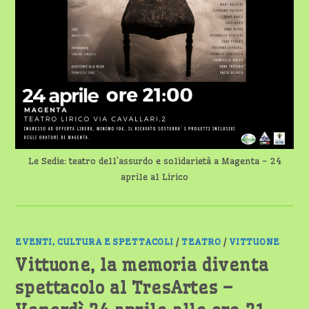
Le Sedie: teatro dell’assurdo e solidarietà a Magenta - 24
aprile al Lirico
EVENTI, CULTURA E SPETTACOLI
/
TEATRO
/
VITTUONE
Vittuone, la memoria diventa
spettacolo al TresArtes –