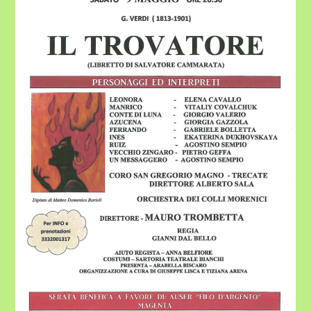
TROVATORE”
–
9
MAGGIO