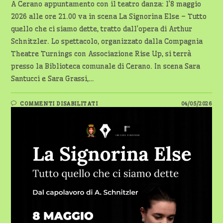
A Cerano appuntamento con il teatro danza: l’8 maggio
2026 alle ore 21.00 va in scena La Signorina Else – Tutto
quello che ci siamo dette, tratto dall’opera di Arthur
Schnitzler. Lo spettacolo, organizzato dalla Compagnia
Theatre Turnings con Associazione Rise Up, si terrà
presso la Biblioteca comunale di Cerano. In scena Sara
Santucci e Sara Grassi,…
SU
COMMENTI DISABILITATI
04/05/2026
CERANO,
TEATRO
E
DANZA:
IN
SCENA
“LA
SIGNORINA
ELSE”
–
8
MAGGIO