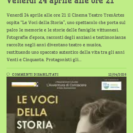
Venerdì 24 aprile alle ore 21
Venerdì 24 aprile alle ore 21 il Cinema Teatro TresArtes
ospita “Le Voci della Storia”, uno spettacolo che porta sul
palco le memorie e le storie delle famiglie vittuonesi.
Fotografie d’epoca, racconti degli anziani e testimonianze
raccolte negli anni diventano teatro e musica,
restituendo uno spaccato autentico della vita tra gli anni
Venti e Cinquanta. Protagonisti gli…
SU
COMMENTI DISABILITATI
12/04/2026
VITTUONE,
LA
MEMORIA
DIVENTA
SPETTACOLO
AL
TRESARTES
–
VENERDÌ
24
APRILE
ALLE
ORE
21