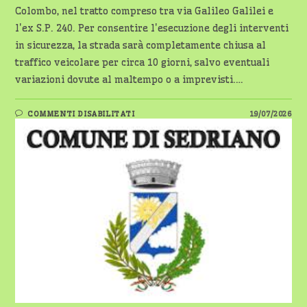
Colombo, nel tratto compreso tra via Galileo Galilei e
l'ex S.P. 240. Per consentire l'esecuzione degli interventi
in sicurezza, la strada sarà completamente chiusa al
traffico veicolare per circa 10 giorni, salvo eventuali
variazioni dovute al maltempo o a imprevisti.…
SU
COMMENTI DISABILITATI
19/07/2026
SEDRIANO
–
LAVORI
DI
RIASFALTATURA
IN
VIA
COLOMBO:
STRADA
CHIUSA
DAL
22
LUGLIO