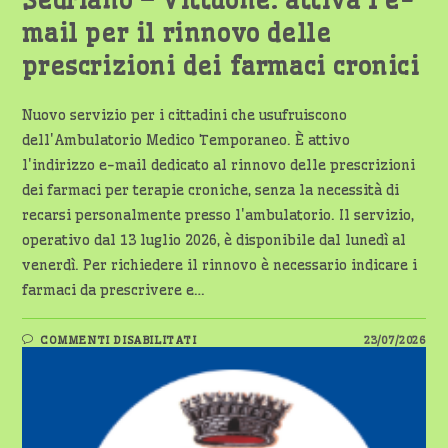
Sedriano – Vittuone: attiva l’e-
mail per il rinnovo delle
prescrizioni dei farmaci cronici
Nuovo servizio per i cittadini che usufruiscono
dell'Ambulatorio Medico Temporaneo. È attivo
l'indirizzo e-mail dedicato al rinnovo delle prescrizioni
dei farmaci per terapie croniche, senza la necessità di
recarsi personalmente presso l'ambulatorio. Il servizio,
operativo dal 13 luglio 2026, è disponibile dal lunedì al
venerdì. Per richiedere il rinnovo è necessario indicare i
farmaci da prescrivere e…
SU
COMMENTI DISABILITATI
23/07/2026
SEDRIANO
–
VITTUONE:
ATTIVA
L’E-
MAIL
PER
IL