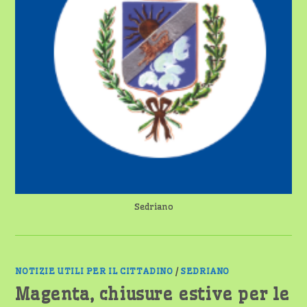
RINNOVO
DELLE
PRESCRIZIONI
DEI
FARMACI
CRONICI
Sedriano
NOTIZIE UTILI PER IL CITTADINO
/
SEDRIANO
Magenta, chiusure estive per le