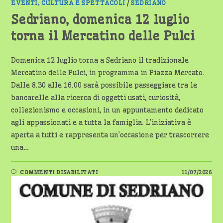
EVENTI, CULTURA E SPETTACOLI
/
SEDRIANO
Sedriano, domenica 12 luglio
torna il Mercatino delle Pulci
Domenica 12 luglio torna a Sedriano il tradizionale
Mercatino delle Pulci, in programma in Piazza Mercato.
Dalle 8.30 alle 16.00 sarà possibile passeggiare tra le
bancarelle alla ricerca di oggetti usati, curiosità,
collezionismo e occasioni, in un appuntamento dedicato
agli appassionati e a tutta la famiglia. L’iniziativa è
aperta a tutti e rappresenta un’occasione per trascorrere
una…
SU
COMMENTI DISABILITATI
11/07/2026
SEDRIANO,
DOMENICA
12
LUGLIO
TORNA
IL
MERCATINO