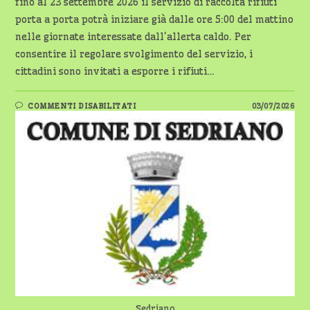
fino al 23 settembre 2026 il servizio di raccolta rifiuti
porta a porta potrà iniziare già dalle ore 5:00 del mattino
nelle giornate interessate dall'allerta caldo. Per
consentire il regolare svolgimento del servizio, i
cittadini sono invitati a esporre i rifiuti…
SU
COMMENTI DISABILITATI
03/07/2026
RACCOLTA
RIFIUTI,
ASM
ANTICIPA
IL
SERVIZIO
PER
L’EMERGENZA
CALDO
Sedriano