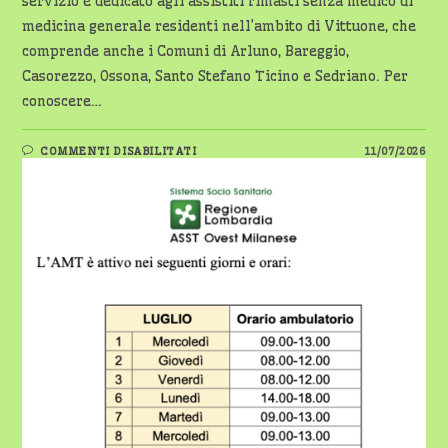
servizio è dedicato agli assistiti rimasti senza medico di
medicina generale residenti nell’ambito di Vittuone, che
comprende anche i Comuni di Arluno, Bareggio,
Casorezzo, Ossona, Santo Stefano Ticino e Sedriano. Per
conoscere…
SU
COMMENTI DISABILITATI
11/07/2026
SEDRIANO,
AGGIORNATI
GLI
ORARI
DELL’AMBULATORIO
MEDICO
TEMPORANEO