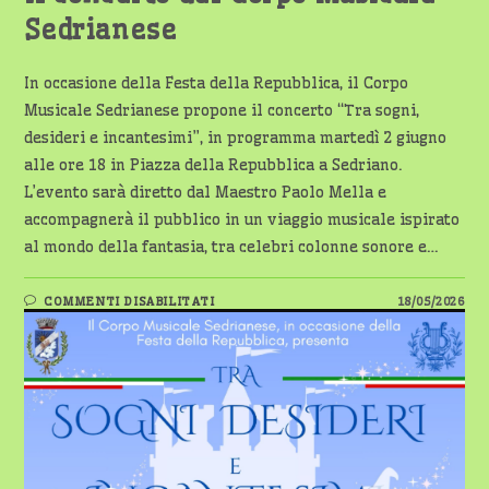
Sedrianese
In occasione della Festa della Repubblica, il Corpo
Musicale Sedrianese propone il concerto “Tra sogni,
desideri e incantesimi”, in programma martedì 2 giugno
alle ore 18 in Piazza della Repubblica a Sedriano.
L’evento sarà diretto dal Maestro Paolo Mella e
accompagnerà il pubblico in un viaggio musicale ispirato
al mondo della fantasia, tra celebri colonne sonore e…
SU
COMMENTI DISABILITATI
18/05/2026
SEDRIANO
CELEBRA
IL
2
GIUGNO
CON
IL
CONCERTO
DEL
CORPO
MUSICALE
SEDRIANESE