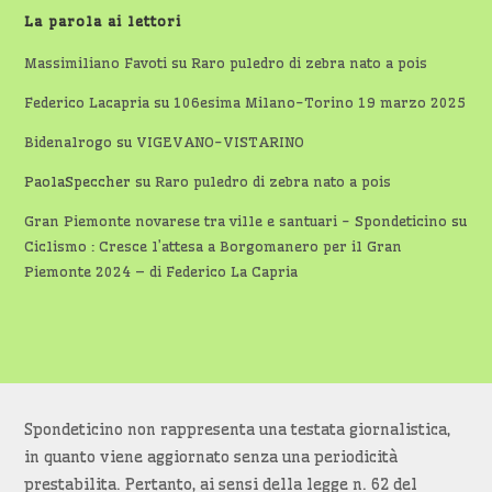
La parola ai lettori
Massimiliano Favoti
su
Raro puledro di zebra nato a pois
Federico Lacapria
su
106esima Milano-Torino 19 marzo 2025
Bidenalrogo
su
VIGEVANO-VISTARINO
PaolaSpeccher
su
Raro puledro di zebra nato a pois
Gran Piemonte novarese tra ville e santuari - Spondeticino
su
Ciclismo : Cresce l’attesa a Borgomanero per il Gran
Piemonte 2024 – di Federico La Capria
Spondeticino non rappresenta una testata giornalistica,
in quanto viene aggiornato senza una periodicità
prestabilita. Pertanto, ai sensi della legge n. 62 del