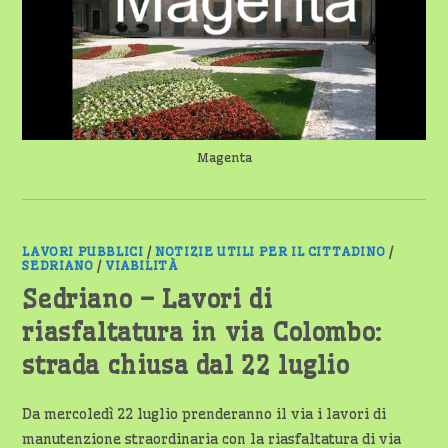
IL
CALENDARIO
E
I
SERVIZI
DI
SUPPORTO
Magenta
LAVORI PUBBLICI
/
NOTIZIE UTILI PER IL CITTADINO
/
SEDRIANO
/
VIABILITÀ
Sedriano – Lavori di
riasfaltatura in via Colombo:
strada chiusa dal 22 luglio
Da mercoledì 22 luglio prenderanno il via i lavori di
manutenzione straordinaria con la riasfaltatura di via