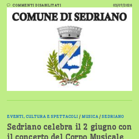
SU
COMMENTI DISABILITATI
03/07/2026
SEDRIANO,
GLI
ORARI
DELL’AMBULATORIO
MEDICO
TEMPORANEO
DAL
1°
AL
10
LUGLIO
EVENTI, CULTURA E SPETTACOLI
/
MUSICA
/
SEDRIANO
Sedriano celebra il 2 giugno con
il concerto del Corpo Musicale