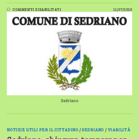
SU
COMMENTI DISABILITATI
11/07/2026
SEDRIANO,
CAMBIA
LA
PROCEDURA
PER
INSEGNE
E
MEZZI
PUBBLICITARI
Sedriano
NOTIZIE UTILI PER IL CITTADINO
/
SEDRIANO
/
VIABILITÀ