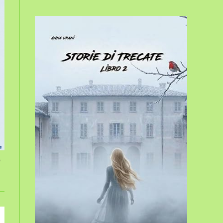
sito
web
a