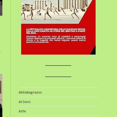
Abbiategrasso
Arluno
Arte