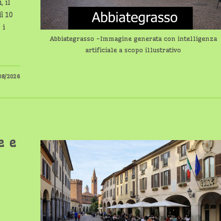
 il
ì 10
 i
Abbiategrasso -Immagine generata con intelligenza
artificiale a scopo illustrativo
08/2026
e e