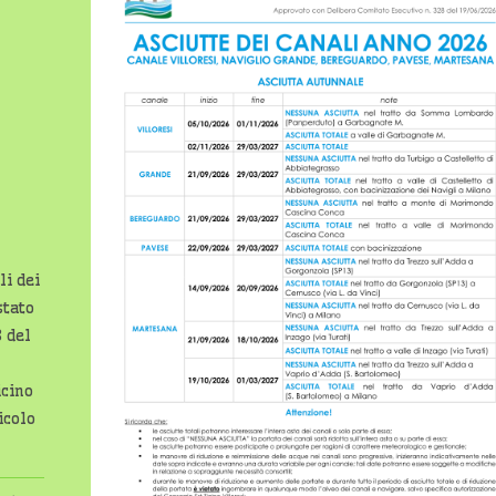
li dei
stato
8 del
icino
icolo