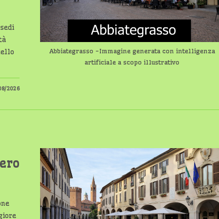
 sedi
tà
Abbiategrasso -Immagine generata con intelligenza
tello
artificiale a scopo illustrativo
08/2026
tero
one
giore