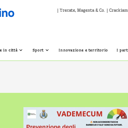
| Trecate, Magenta & Co. | Crackiam
 in città
Sport
Innovazione e territorio
I par
i