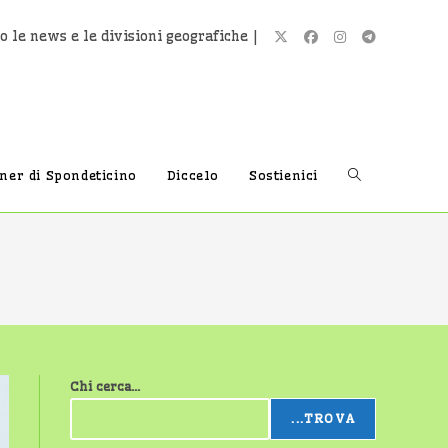
o le news e le divisioni geografiche |
Attiva/disatti
tner di Spondeticino
Diccelo
Sostienici
la
ricerca
Chi cerca...
sul
...TROVA