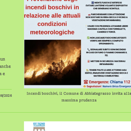
 un
 anche
a e
Incendi boschivi, il Comune di Abbiategrasso invita all
08/2026
massima prudenza