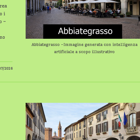
area
o i
o –
nno
Abbiategrasso -Immagine generata con intelligenza
artificiale a scopo illustrativo
07/2026