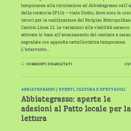
temporanee alla circolazione ad Abbiategrasso nell'
della rotatoria SP114 – viale Giotto, dove sono in cors
lavori per la realizzazione del Biciplan Metropolitan
Cambio Linea 12. Le variazioni alla viabilità saranno
attivate in base all'avanzamento del cantiere e sara
segnalate con apposita cartellonistica temporanea.
L'intervento…
SU
COMMENTI DISABILITATI
23/
ABBIATEGRASSO:
MODIFICHE
ALLA
VIABILITÀ
PER
I
ABBIATEGRASSO
/
EVENTI, CULTURA E SPETTACOLI
LAVORI
DEL
Abbiategrasso: aperte le
BICIPLAN
METROPOLITANO
adesioni al Patto locale per la
lettura