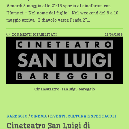
Venerdì 8 maggio alle 21:15 spazio al cineforum con
“Hamnet – Nel nome del figlio”. Nel weekend del 9 e 10
maggio arriva “Il diavolo veste Prada 2”…
SU
COMMENTI DISABILITATI
26/04/2026
BAREGGIO,
I
PROSSIMI
SPETTACOLI
AL
CINETEATRO
SAN
LUIGI
Cinemateatro-sanluigi-bareggio
BAREGGIO
/
CINEMA
/
EVENTI, CULTURA E SPETTACOLI
Cineteatro San Luigi di