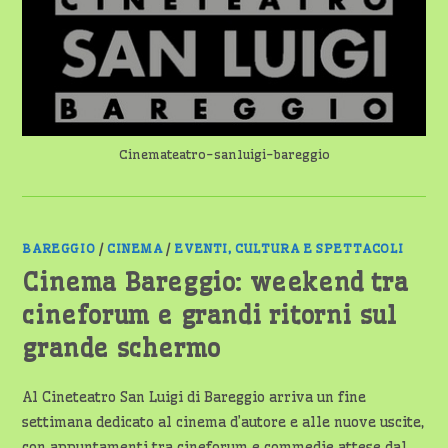
FILM
E
CINEFORUM
DAL
17
MAGGIO
Cinemateatro-sanluigi-bareggio
BAREGGIO
/
CINEMA
/
EVENTI, CULTURA E SPETTACOLI
Cinema Bareggio: weekend tra
cineforum e grandi ritorni sul
grande schermo
Al Cineteatro San Luigi di Bareggio arriva un fine
settimana dedicato al cinema d’autore e alle nuove uscite,
con appuntamenti tra cineforum e commedie attese dal