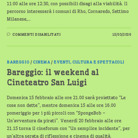
11:00 alle ore 12:30, con possibili disagi alla viabilità. Il
percorso interesserà i comuni di Rho, Cornaredo, Settimo
Milanese,…
SU
COMMENTI DISABILITATI
15/03/2026
MILANO–
TORINO:
CHIUSURA
DELLA
SS11
PER
IL
BAREGGIO
/
CINEMA
/
EVENTI, CULTURA E SPETTACOLI
PASSAGGIO
DELLA
Bareggio: il weekend al
GARA
CICLISTICA
Cineteatro San Luigi
–
MERCOLEDÌ
18
MARZO
Domenica 15 febbraio alle ore 21.00 sarà proiettato “Le
2026
cose non dette”, mentre domenica 15 alle ore 16.00
pomeriggio per i più piccoli con “SpongeBob –
Un’avventura da pirati”. Venerdì 20 febbraio alle ore
21.15 torna il cineforum con “Un semplice incidente”, per
un’altra serata di riflessione e cinema di qualità.