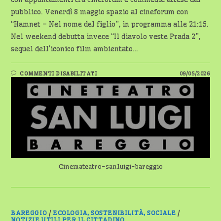
pubblico. Venerdì 8 maggio spazio al cineforum con
“Hamnet – Nel nome del figlio”, in programma alle 21:15.
Nel weekend debutta invece “Il diavolo veste Prada 2”,
sequel dell’iconico film ambientato…
SU
COMMENTI DISABILITATI
09/05/2026
CINEMA
BAREGGIO:
WEEKEND
TRA
CINEFORUM
E
GRANDI
RITORNI
SUL
GRANDE
SCHERMO
Cinemateatro-sanluigi-bareggio
BAREGGIO
/
ECOLOGIA, SOSTENIBILITÀ, SOCIALE
/
NOTIZIE UTILI PER IL CITTADINO