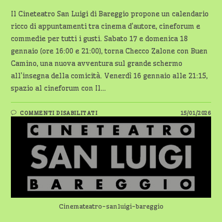
Il Cineteatro San Luigi di Bareggio propone un calendario
ricco di appuntamenti tra cinema d’autore, cineforum e
commedie per tutti i gusti. Sabato 17 e domenica 18
gennaio (ore 16:00 e 21:00), torna Checco Zalone con Buen
Camino, una nuova avventura sul grande schermo
all’insegna della comicità. Venerdì 16 gennaio alle 21:15,
spazio al cineforum con Il…
SU
COMMENTI DISABILITATI
15/01/2026
CINEMA
A
BAREGGIO:
LA
PROGRAMMAZIONE
DI
GENNAIO
E
FEBBRAIO
AL
SAN
LUIGI
Cinemateatro-sanluigi-bareggio