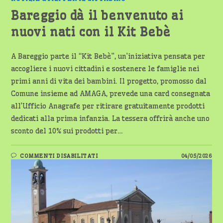
Bareggio dà il benvenuto ai
nuovi nati con il Kit Bebè
A Bareggio parte il “Kit Bebè”, un’iniziativa pensata per
accogliere i nuovi cittadini e sostenere le famiglie nei
primi anni di vita dei bambini. Il progetto, promosso dal
Comune insieme ad AMAGA, prevede una card consegnata
all’Ufficio Anagrafe per ritirare gratuitamente prodotti
dedicati alla prima infanzia. La tessera offrirà anche uno
sconto del 10% sui prodotti per…
SU
COMMENTI DISABILITATI
04/05/2026
BAREGGIO
DÀ
IL
BENVENUTO
AI
NUOVI
NATI
CON
IL
KIT