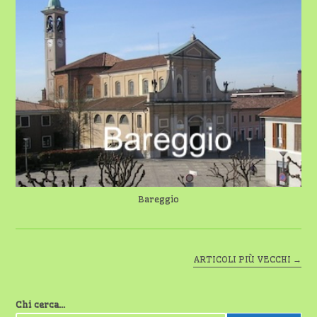
BAREGGIO
OTTIENE
OLTRE
78.000
EURO
PER
LA
DIGITALIZZAZIONE
DELLA
PUBBLICA
AMMINISTRAZIONE
Bareggio
ARTICOLI PIÙ VECCHI
→
Chi cerca...