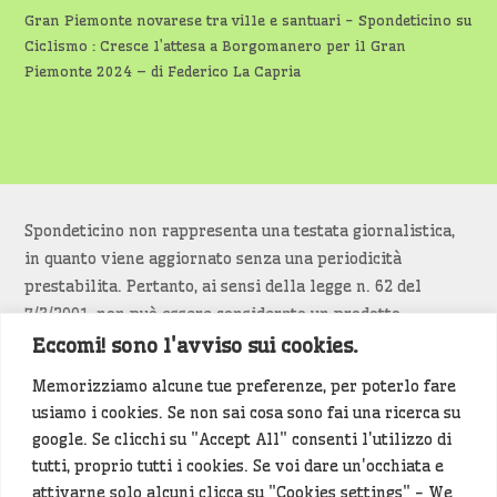
Gran Piemonte novarese tra ville e santuari - Spondeticino
su
Ciclismo : Cresce l’attesa a Borgomanero per il Gran
Piemonte 2024 – di Federico La Capria
Spondeticino non rappresenta una testata giornalistica,
in quanto viene aggiornato senza una periodicità
prestabilita. Pertanto, ai sensi della legge n. 62 del
7/3/2001, non può essere considerato un prodotto
editoriale.
Eccomi! sono l'avviso sui cookies.
Memorizziamo alcune tue preferenze, per poterlo fare
Siamo attenti a non violare copyright e diritti
usiamo i cookies. Se non sai cosa sono fai una ricerca su
d’immagine. Se un contenuto è di tua proprietà e vuoi
google. Se clicchi su "Accept All" consenti l'utilizzo di
richiederne la rimozione
diccelo
(<- clicca per inviarci un
tutti, proprio tutti i cookies. Se voi dare un'occhiata e
messaggio).
attivarne solo alcuni clicca su "Cookies settings" - We