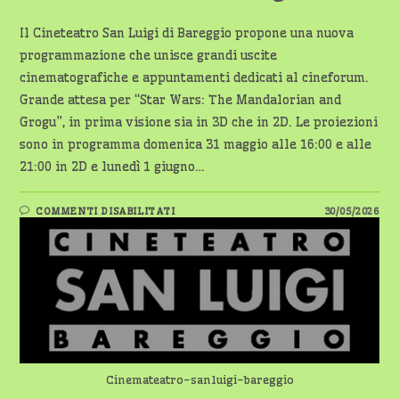
Il Cineteatro San Luigi di Bareggio propone una nuova
programmazione che unisce grandi uscite
cinematografiche e appuntamenti dedicati al cineforum.
Grande attesa per “Star Wars: The Mandalorian and
Grogu”, in prima visione sia in 3D che in 2D. Le proiezioni
sono in programma domenica 31 maggio alle 16:00 e alle
21:00 in 2D e lunedì 1 giugno…
SU
COMMENTI DISABILITATI
30/05/2026
CINEMA
BAREGGIO:
TRA
STAR
WARS
E
CINEFORUM
AL
SAN
LUIGI
Cinemateatro-sanluigi-bareggio