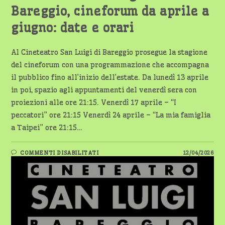
Bareggio, cineforum da aprile a
giugno: date e orari
Al Cineteatro San Luigi di Bareggio prosegue la stagione
del cineforum con una programmazione che accompagna
il pubblico fino all’inizio dell’estate. Da lunedì 13 aprile
in poi, spazio agli appuntamenti del venerdì sera con
proiezioni alle ore 21:15. Venerdì 17 aprile – “I
peccatori” ore 21:15 Venerdì 24 aprile – “La mia famiglia
a Taipei” ore 21:15…
SU
COMMENTI DISABILITATI
12/04/2026
CINETEATRO
SAN
LUIGI
DI
BAREGGIO,
CINEFORUM
DA
APRILE
A
GIUGNO:
DATE