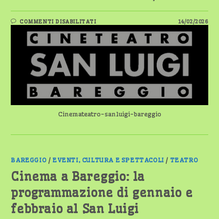
SU
COMMENTI DISABILITATI
14/02/2026
BAREGGIO:
IL
WEEKEND
AL
CINETEATRO
SAN
LUIGI
Cinemateatro-sanluigi-bareggio
BAREGGIO
/
EVENTI, CULTURA E SPETTACOLI
/
TEATRO
Cinema a Bareggio: la
programmazione di gennaio e
febbraio al San Luigi