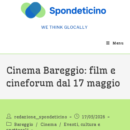
Salta
al
contenuto
Menu
Cinema Bareggio: film e
cineforum dal 17 maggio
Autore
Articolo
redazione_spondeticino
17/05/2026
dell'articolo:
pubblicato:
Categoria
Bareggio
/
Cinema
/
Eventi, cultura e
dell'articolo: