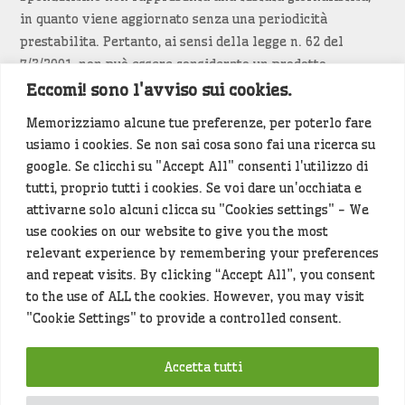
in quanto viene aggiornato senza una periodicità
prestabilita. Pertanto, ai sensi della legge n. 62 del
7/3/2001, non può essere considerato un prodotto
editoriale.
Eccomi! sono l'avviso sui cookies.
Memorizziamo alcune tue preferenze, per poterlo fare
Siamo attenti a non violare copyright e diritti
usiamo i cookies. Se non sai cosa sono fai una ricerca su
d’immagine. Se un contenuto è di tua proprietà e vuoi
google. Se clicchi su "Accept All" consenti l'utilizzo di
richiederne la rimozione
diccelo
(<- clicca per inviarci un
tutti, proprio tutti i cookies. Se voi dare un'occhiata e
messaggio).
attivarne solo alcuni clicca su "Cookies settings" - We
use cookies on our website to give you the most
Alcuni articoli sono generati in bozza rielaborando, con
relevant experience by remembering your preferences
l'intelligenza artificiale generativa, contenuti
and repeat visits. By clicking “Accept All”, you consent
provenienti da fonti istituzionali e altri siti di interesse
to the use of ALL the cookies. However, you may visit
locale. Prima della pubblicazioni l'articolo viene
"Cookie Settings" to provide a controlled consent.
controllato dalla redazione.
Accetta tutti
Hey che fine fanno i miei dati (privacy policy)
?