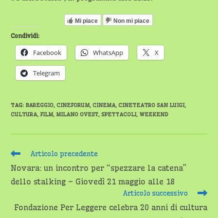
Mi piace
Non mi piace
Condividi:
Facebook
WhatsApp
X
Telegram
TAG
:
BAREGGIO
,
CINEFORUM
,
CINEMA
,
CINETEATRO SAN LUIGI
,
CULTURA
,
FILM
,
MILANO OVEST
,
SPETTACOLI
,
WEEKEND
Leggi
Articolo precedente
altri
Novara: un incontro per “spezzare la catena”
articoli
dello stalking – Giovedì 21 maggio alle 18
Articolo successivo
Fondazione Per Leggere celebra 20 anni di cultura