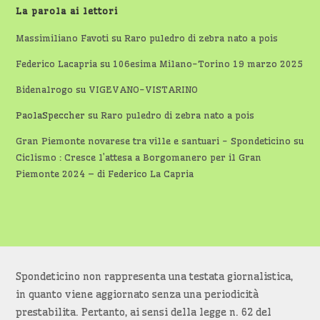
La parola ai lettori
Massimiliano Favoti
su
Raro puledro di zebra nato a pois
Federico Lacapria
su
106esima Milano-Torino 19 marzo 2025
Bidenalrogo
su
VIGEVANO-VISTARINO
PaolaSpeccher
su
Raro puledro di zebra nato a pois
Gran Piemonte novarese tra ville e santuari - Spondeticino
su
Ciclismo : Cresce l’attesa a Borgomanero per il Gran
Piemonte 2024 – di Federico La Capria
Spondeticino non rappresenta una testata giornalistica,
in quanto viene aggiornato senza una periodicità
prestabilita. Pertanto, ai sensi della legge n. 62 del