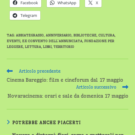
Facebook
WhatsApp
X
Telegram
TAG
:
ABBIATEGRASSO
,
ANNIVERSARIO
,
BIBLIOTECHE
,
CULTURA
,
EVENTI
,
EX CONVENTO DELL’ANNUNCIATA
,
FONDAZIONE PER
LEGGERE
,
LETTURA
,
LIBRI
,
TERRITORIO
Leggi
Articolo precedente
altri
Cinema Bareggio: film e cineforum dal 17 maggio
articoli
Articolo successivo
Novaracinema: orari e sale da domenica 17 maggio
POTREBBE ANCHE PIACERTI