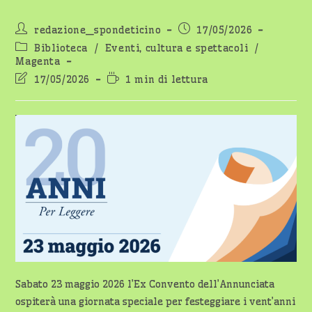
Autore
Articolo
redazione_spondeticino
17/05/2026
dell'articolo:
pubblicato:
Categoria
Biblioteca
/
Eventi, cultura e spettacoli
/
dell'articolo:
Magenta
Ultima
Tempo
17/05/2026
1 min di lettura
modifica
di
dell'articolo:
lettura:
Sabato 23 maggio 2026 l’Ex Convento dell’Annunciata
ospiterà una giornata speciale per festeggiare i vent’anni