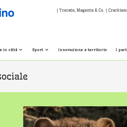
| Trecate, Magenta & Co. | Crackiam
 in città
Sport
Innovazione e territorio
I par
sociale