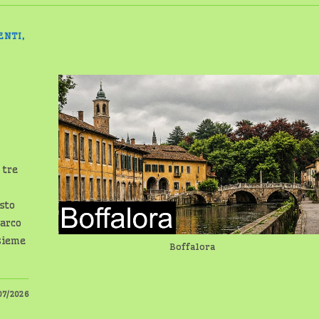
ENTI,
 tre
osto
Parco
nsieme
Boffalora
07/2026