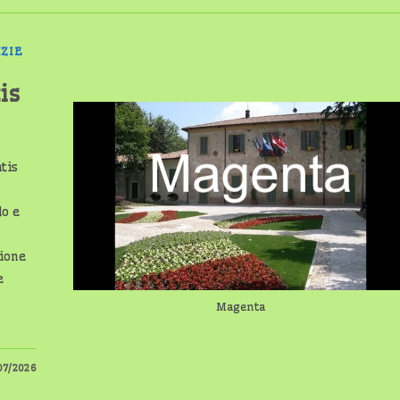
IZIE
is
tis
do e
gione
e
Magenta
07/2026