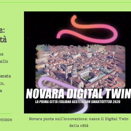
e:
tà
ne
mello
basata
to,
sa
Novara punta sull’innovazione: nasce il Digital Twin
07/2026
della città