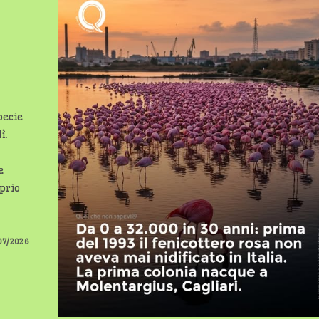
pecie
ì.
e
oprio
07/2026