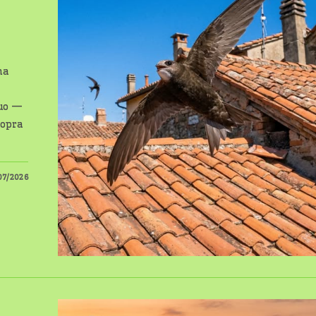
ma
nuo —
sopra
07/2026