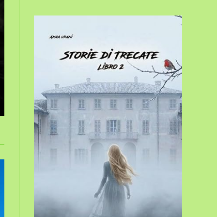
sito
web