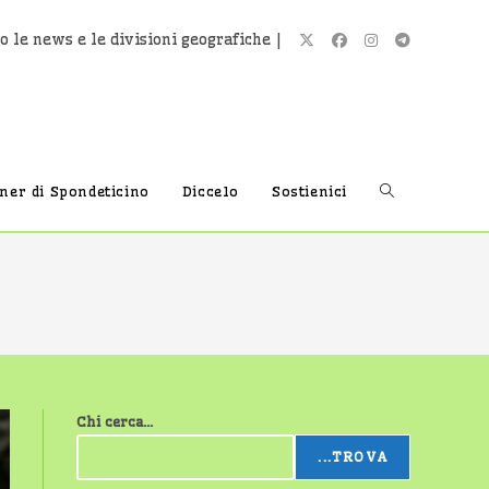
o le news e le divisioni geografiche |
Attiva/disatti
tner di Spondeticino
Diccelo
Sostienici
la
ricerca
Chi cerca...
sul
...TROVA