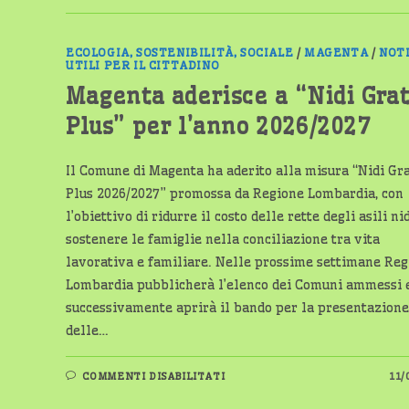
A
“RAGAZZI
ON
THE
ECOLOGIA, SOSTENIBILITÀ, SOCIALE
/
MAGENTA
/
NOT
ROAD”:
UTILI PER IL CITTADINO
UNA
SETTIMANA
Magenta aderisce a “Nidi Grat
CON
LE
FORZE
Plus” per l’anno 2026/2027
DELL’ORDINE
PER
30
STUDENTI
Il Comune di Magenta ha aderito alla misura “Nidi Gra
Plus 2026/2027” promossa da Regione Lombardia, con
l’obiettivo di ridurre il costo delle rette degli asili ni
sostenere le famiglie nella conciliazione tra vita
lavorativa e familiare. Nelle prossime settimane Re
Lombardia pubblicherà l’elenco dei Comuni ammessi 
successivamente aprirà il bando per la presentazione
delle…
SU
COMMENTI DISABILITATI
11/
MAGENTA
ADERISCE