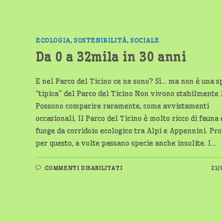
ECOLOGIA, SOSTENIBILITÀ, SOCIALE
Da 0 a 32mila in 30 anni
E nel Parco del Ticino ce ne sono? Sì… ma non è una s
“tipica” del Parco del Ticino Non vivono stabilmente l
Possono comparire raramente, come avvistamenti
occasionali. Il Parco del Ticino è molto ricco di fauna 
funge da corridoio ecologico tra Alpi e Appennini. Pr
per questo, a volte passano specie anche insolite. I…
SU
COMMENTI DISABILITATI
21/
DA
0
A
32MILA
IN
30
ANNI