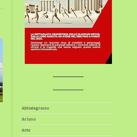
Abbiategrasso
Arluno
Arte