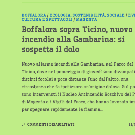
A
“NIDI
GRATIS
PLUS”
BOFFALORA
/
ECOLOGIA, SOSTENIBILITÀ, SOCIALE
/
EV
PER
CULTURA E SPETTACOLI
/
MAGENTA
L’ANNO
2026/2027
Boffalora sopra Ticino, nuovo
incendio alla Gambarina: si
sospetta il dolo
Nuovo allarme incendi alla Gambarina, nel Parco del
Ticino, dove nel pomeriggio di giovedì sono divampati
distinti focolai a poca distanza l’uno dall’altro, una
circostanza che fa ipotizzare un’origine dolosa. Sul p
sono intervenuti il Nucleo Antincendio Boschivo del 
di Magenta e i Vigili del Fuoco, che hanno lavorato i
per spegnere rapidamente le fiamme…
SU
COMMENTI DISABILITATI
11/
BOFFALORA
SOPRA