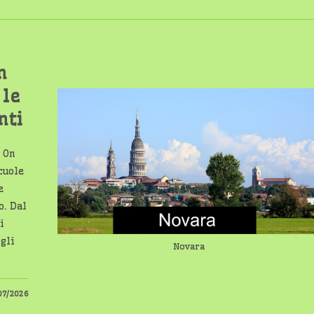
n
 le
nti
i On
cuole
e
o. Dal
i
gli
Novara
07/2026