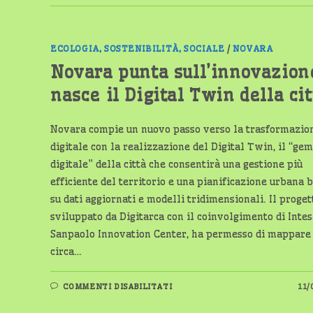
TICINO,
NUOVO
INCENDIO
ALLA
GAMBARINA:
SI
ECOLOGIA, SOSTENIBILITÀ, SOCIALE
/
NOVARA
SOSPETTA
IL
Novara punta sull’innovazion
DOLO
nasce il Digital Twin della cit
Novara compie un nuovo passo verso la trasformazio
digitale con la realizzazione del Digital Twin, il “ge
digitale” della città che consentirà una gestione più
efficiente del territorio e una pianificazione urbana 
su dati aggiornati e modelli tridimensionali. Il proget
sviluppato da Digitarca con il coinvolgimento di Inte
Sanpaolo Innovation Center, ha permesso di mappare
circa…
SU
COMMENTI DISABILITATI
11/
NOVARA
PUNTA
SULL’INNOVAZIONE: