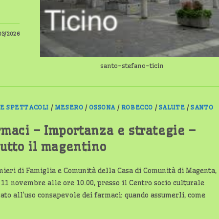
03/2026
santo-stefano-ticin
 E SPETTACOLI
/
MESERO
/
OSSONA
/
ROBECCO
/
SALUTE
/
SANTO
rmaci – Importanza e strategie –
tutto il magentino
rmieri di Famiglia e Comunità della Casa di Comunità di Magenta,
 11 novembre alle ore 10.00, presso il Centro socio culturale
cato all’uso consapevole dei farmaci: quando assumerli, come