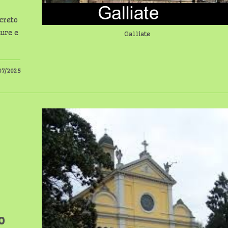
ncreto
aure e
Galliate
07/2025
o