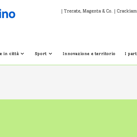
| Trecate, Magenta & Co. | Crackiam
 in città
Sport
Innovazione e territorio
I par