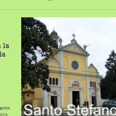
 la
la
igente
ori e