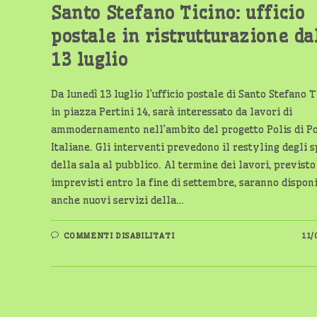
Santo Stefano Ticino: ufficio
postale in ristrutturazione da
13 luglio
Da lunedì 13 luglio l’ufficio postale di Santo Stefano T
in piazza Pertini 14, sarà interessato da lavori di
ammodernamento nell’ambito del progetto Polis di P
Italiane. Gli interventi prevedono il restyling degli s
della sala al pubblico. Al termine dei lavori, previsto
imprevisti entro la fine di settembre, saranno disponi
anche nuovi servizi della…
SU
COMMENTI DISABILITATI
11/
SANTO
STEFANO
TICINO:
UFFICIO
POSTALE
IN
RISTRUTTURAZIONE
DAL