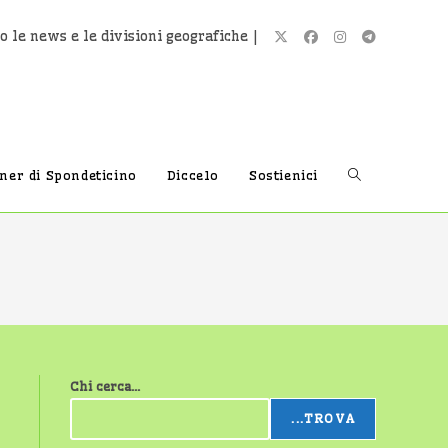
o le news e le divisioni geografiche |
Attiva/disatti
tner di Spondeticino
Diccelo
Sostienici
la
ricerca
Chi cerca...
sul
...TROVA