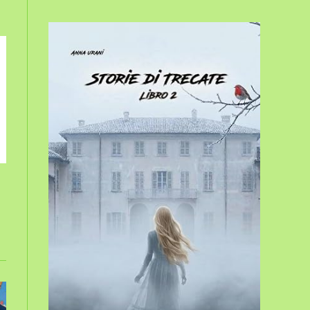
sito
web