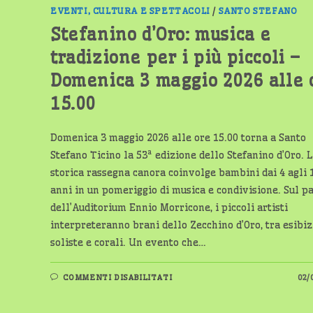
13
LUGLIO
EVENTI, CULTURA E SPETTACOLI
/
SANTO STEFANO
Stefanino d’Oro: musica e
tradizione per i più piccoli –
Domenica 3 maggio 2026 alle 
15.00
Domenica 3 maggio 2026 alle ore 15.00 torna a Santo
Stefano Ticino la 53ª edizione dello Stefanino d’Oro. 
storica rassegna canora coinvolge bambini dai 4 agli 
anni in un pomeriggio di musica e condivisione. Sul p
dell’Auditorium Ennio Morricone, i piccoli artisti
interpreteranno brani dello Zecchino d’Oro, tra esibiz
soliste e corali. Un evento che…
SU
COMMENTI DISABILITATI
02/
STEFANINO
D’ORO:
MUSICA