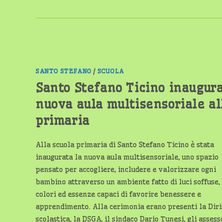
E
TRADIZIONE
PER
I
PIÙ
PICCOLI
–
DOMENICA
3
MAGGIO
2026
ALLE
SANTO STEFANO
/
SCUOLA
ORE
15.00
Santo Stefano Ticino inaugura
nuova aula multisensoriale al
primaria
Alla scuola primaria di Santo Stefano Ticino è stata
inaugurata la nuova aula multisensoriale, uno spazio
pensato per accogliere, includere e valorizzare ogni
bambino attraverso un ambiente fatto di luci soffuse,
colori ed essenze capaci di favorire benessere e
apprendimento. Alla cerimonia erano presenti la Dir
scolastica, la DSGA, il sindaco Dario Tunesi, gli assess