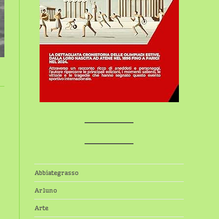
Abbiategrasso
Arluno
Arte