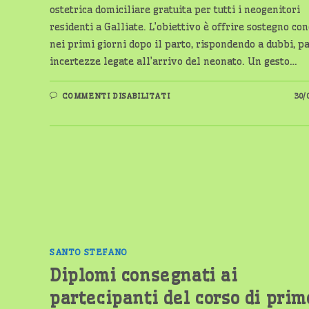
ostetrica domiciliare gratuita per tutti i neogenitori
residenti a Galliate. L’obiettivo è offrire sostegno co
nei primi giorni dopo il parto, rispondendo a dubbi, p
incertezze legate all’arrivo del neonato. Un gesto…
SU
COMMENTI DISABILITATI
30/
GALLIATE:
VISITA
OSTETRICA
GRATUITA
A
DOMICILIO
PER
TUTTI
I
NEOGENITORI
SANTO STEFANO
Diplomi consegnati ai
partecipanti del corso di prim