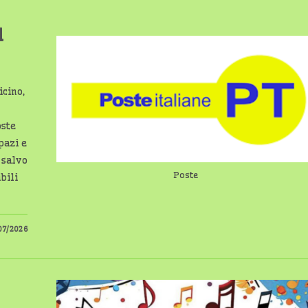
l
icino,
oste
pazi e
 salvo
Poste
bili
07/2026