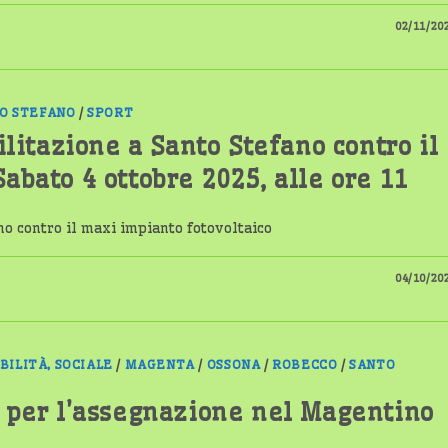
02/11/20
O STEFANO
/
SPORT
itazione a Santo Stefano contro il
abato 4 ottobre 2025, alle ore 11
o contro il maxi impianto fotovoltaico
04/10/20
BILITÀ, SOCIALE
/
MAGENTA
/
OSSONA
/
ROBECCO
/
SANTO
o per l’assegnazione nel Magentino