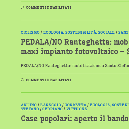
SU
COMMENTI DISABILITATI
LA
CORRETTA
ASSUNZIONE
DEI
FARMACI
–
CICLISMO
/
ECOLOGIA, SOSTENIBILITÀ, SOCIALE
/
SANT
IMPORTANZA
E
PEDALA/NO Ranteghetta: mobil
STRATEGIE
–
INCONTRI
maxi impianto fotovoltaico – S
DALL’11
NOVEMBRE
IN
TUTTO
PEDALA/NO Ranteghetta: mobilitazione a Santo Stefan
IL
MAGENTINO
SU
COMMENTI DISABILITATI
PEDALA/NO
RANTEGHETTA:
MOBILITAZIONE
A
SANTO
STEFANO
ARLUNO
/
BAREGGIO
/
CORBETTA
/
ECOLOGIA, SOSTENI
CONTRO
STEFANO
/
SEDRIANO
/
VITTUONE
IL
MAXI
Case popolari: aperto il band
IMPIANTO
FOTOVOLTAICO
–
SABATO