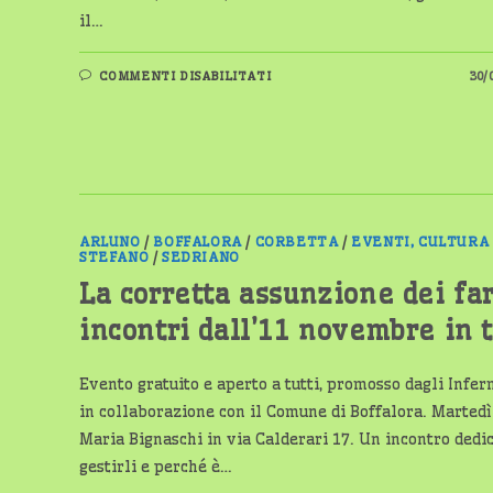
il…
SU
COMMENTI DISABILITATI
30/
SANTO
STEFANO
TICINO
INAUGURA
LA
NUOVA
AULA
MULTISENSORIALE
ALLA
PRIMARIA
ARLUNO
/
BOFFALORA
/
CORBETTA
/
EVENTI, CULTURA
STEFANO
/
SEDRIANO
La corretta assunzione dei fa
incontri dall’11 novembre in 
Evento gratuito e aperto a tutti, promosso dagli Infe
in collaborazione con il Comune di Boffalora. Martedì
Maria Bignaschi in via Calderari 17. Un incontro dedi
gestirli e perché è…