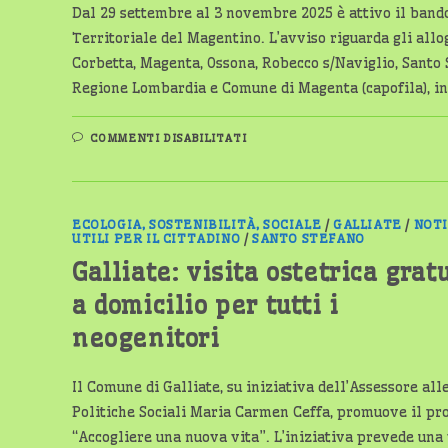
4
Dal 29 settembre al 3 novembre 2025 è attivo il band
OTTOBRE
2025,
Territoriale del Magentino. L’avviso riguarda gli allo
ALLE
Corbetta, Magenta, Ossona, Robecco s/Naviglio, Santo 
ORE
11
Regione Lombardia e Comune di Magenta (capofila), i
SU
COMMENTI DISABILITATI
CASE
POPOLARI:
APERTO
IL
BANDO
PER
ECOLOGIA, SOSTENIBILITÀ, SOCIALE
/
GALLIATE
/
NOTI
L’ASSEGNAZIONE
UTILI PER IL CITTADINO
/
SANTO STEFANO
NEL
MAGENTINO
Galliate: visita ostetrica grat
a domicilio per tutti i
neogenitori
Il Comune di Galliate, su iniziativa dell’Assessore all
Politiche Sociali Maria Carmen Ceffa, promuove il pr
“Accogliere una nuova vita”. L’iniziativa prevede una 