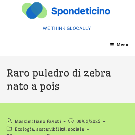
Salta
al
contenuto
Menu
Raro puledro di zebra
nato a pois
Autore
Articolo
Massimiliano Favoti
06/03/2025
dell'articolo:
pubblicato:
Categoria
Ecologia, sostenibilità, sociale
dell'articolo: