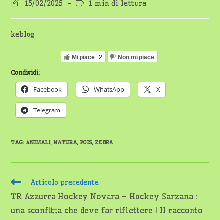
Ultima
Tempo
15/02/2025
1 min di lettura
modifica
di
dell'articolo:
lettura:
keblog
Mi piace
2
Non mi piace
Condividi:
Facebook
WhatsApp
X
Telegram
TAG
:
ANIMALI
,
NATURA
,
POIS
,
ZEBRA
Leggi
Articolo precedente
altri
TR Azzurra Hockey Novara – Hockey Sarzana :
articoli
una sconfitta che deve far riflettere ! Il racconto