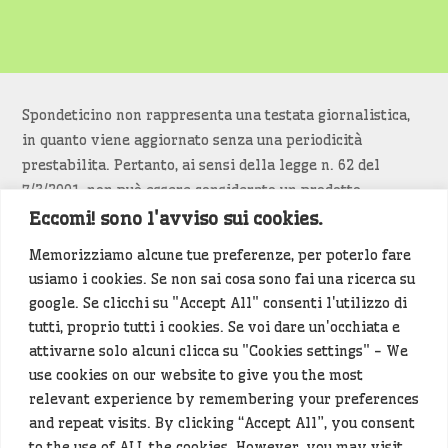
Spondeticino non rappresenta una testata giornalistica,
in quanto viene aggiornato senza una periodicità
prestabilita. Pertanto, ai sensi della legge n. 62 del
7/3/2001, non può essere considerato un prodotto
editoriale.
Eccomi! sono l'avviso sui cookies.
Memorizziamo alcune tue preferenze, per poterlo fare
Siamo attenti a non violare copyright e diritti
usiamo i cookies. Se non sai cosa sono fai una ricerca su
d’immagine. Se un contenuto è di tua proprietà e vuoi
google. Se clicchi su "Accept All" consenti l'utilizzo di
richiederne la rimozione
diccelo
(<- clicca per inviarci un
tutti, proprio tutti i cookies. Se voi dare un'occhiata e
messaggio).
attivarne solo alcuni clicca su "Cookies settings" - We
use cookies on our website to give you the most
Alcuni articoli sono generati in bozza rielaborando, con
relevant experience by remembering your preferences
l'intelligenza artificiale generativa, contenuti
and repeat visits. By clicking “Accept All”, you consent
provenienti da fonti istituzionali e altri siti di interesse
to the use of ALL the cookies. However, you may visit