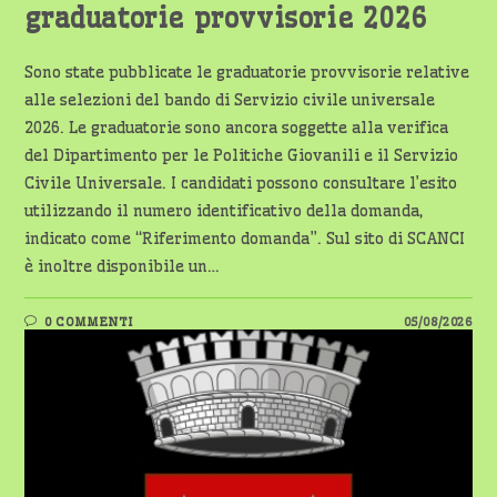
graduatorie provvisorie 2026
Sono state pubblicate le graduatorie provvisorie relative
alle selezioni del bando di Servizio civile universale
2026. Le graduatorie sono ancora soggette alla verifica
del Dipartimento per le Politiche Giovanili e il Servizio
Civile Universale. I candidati possono consultare l’esito
utilizzando il numero identificativo della domanda,
indicato come “Riferimento domanda”. Sul sito di SCANCI
è inoltre disponibile un…
0 COMMENTI
05/08/2026