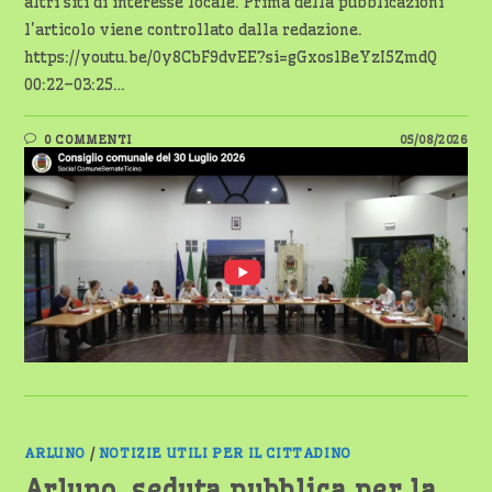
altri siti di interesse locale. Prima della pubblicazioni
l'articolo viene controllato dalla redazione.
https://youtu.be/0y8CbF9dvEE?si=gGxoslBeYzI5ZmdQ
00:22–03:25…
0 COMMENTI
05/08/2026
ARLUNO
/
NOTIZIE UTILI PER IL CITTADINO
Arluno, seduta pubblica per la