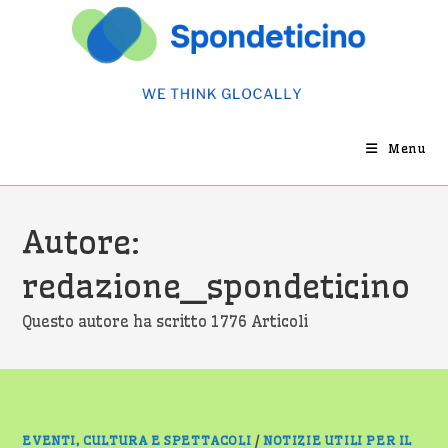
Salta
al
contenuto
Menu
Autore:
redazione_spondeticino
Questo autore ha scritto 1776 Articoli
EVENTI, CULTURA E SPETTACOLI
/
NOTIZIE UTILI PER IL