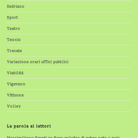
Sedriano
Sport
Teatro
Tennis
Trecate
Variazione orari uffici pubblici
Viabilità
Vigevano
Vittuone
Volley
La parola ai lettori
Massimiliano Favoti
su
Raro puledro di zebra nato a pois