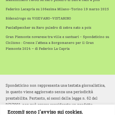
Federico Lacapria
su
106esima Milano-Torino 19 marzo 2025
Bidenalrogo
su
VIGEVANO-VISTARINO
PaolaSpeccher
su
Raro puledro di zebra nato a pois
Gran Piemonte novarese tra ville e santuari - Spondeticino
su
Ciclismo : Cresce l’attesa a Borgomanero per il Gran
Piemonte 2024 – di Federico La Capria
Spondeticino non rappresenta una testata giornalistica,
in quanto viene aggiornato senza una periodicità
prestabilita. Pertanto, ai sensi della legge n. 62 del
7/3/2001, non può essere considerato un prodotto
editoriale.
Eccomi! sono l'avviso sui cookies.