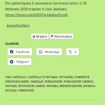
Per partecipare è necessario iscriversi entro il 26
febbraio 2026 tramite il link dedicato
https://forms.gle/jbEGFwA9a9soPLsn8
.
Approfondisci
Mi piace
Non mi piace
Condividi:
Facebook
WhatsApp
X
Telegram
TAG
:
CASTELLO
,
CASTELLO DI NOVARA
,
CITTADINI
,
COMUNITÀ
,
DISUGUAGLIANZE
,
FAMIGLIE
,
FONDAZIONE
,
FONDAZIONE CARIPLO
,
GIOVANI
,
ISTITUZIONI
,
MARZO
,
NOVARA
,
PRESENTAZIONE
,
RICERCA
SOCIALE
,
TERRITORIO