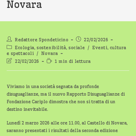
Novara
Autore
Articolo
Redattore Spondeticino
22/02/2026
dell'articolo:
pubblicato:
Categoria
Ecologia, sostenibilità, sociale
/
Eventi, cultura
dell'articolo:
e spettacoli
/
Novara
Ultima
Tempo
22/02/2026
1 min di lettura
modifica
di
dell'articolo:
lettura:
Viviamo in una società segnata da profonde
disuguaglianze, ma il nuovo Rapporto Disuguaglianze di
Fondazione Cariplo dimostra che non si tratta di un
destino inevitabile.
Lunedì 2 marzo 2026 alle ore 11.00, al Castello di Novara,
saranno presentati i risultati della seconda edizione