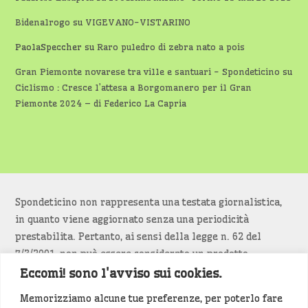
Bidenalrogo
su
VIGEVANO-VISTARINO
PaolaSpeccher
su
Raro puledro di zebra nato a pois
Gran Piemonte novarese tra ville e santuari - Spondeticino
su
Ciclismo : Cresce l’attesa a Borgomanero per il Gran
Piemonte 2024 – di Federico La Capria
Spondeticino non rappresenta una testata giornalistica,
in quanto viene aggiornato senza una periodicità
prestabilita. Pertanto, ai sensi della legge n. 62 del
7/3/2001, non può essere considerato un prodotto
editoriale.
Eccomi! sono l'avviso sui cookies.
Memorizziamo alcune tue preferenze, per poterlo fare
Siamo attenti a non violare copyright e diritti