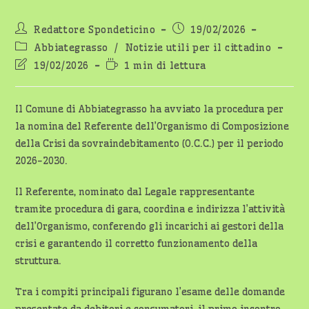
Autore
Articolo
Redattore Spondeticino
19/02/2026
dell'articolo:
pubblicato:
Categoria
Abbiategrasso
/
Notizie utili per il cittadino
dell'articolo:
Ultima
Tempo
19/02/2026
1 min di lettura
modifica
di
dell'articolo:
lettura:
Il Comune di Abbiategrasso ha avviato la procedura per
la nomina del Referente dell’Organismo di Composizione
della Crisi da sovraindebitamento (O.C.C.) per il periodo
2026-2030.
Il Referente, nominato dal Legale rappresentante
tramite procedura di gara, coordina e indirizza l’attività
dell’Organismo, conferendo gli incarichi ai gestori della
crisi e garantendo il corretto funzionamento della
struttura.
Tra i compiti principali figurano l’esame delle domande