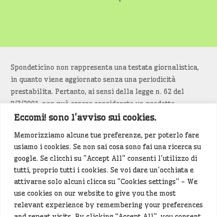
Spondeticino non rappresenta una testata giornalistica,
in quanto viene aggiornato senza una periodicità
prestabilita. Pertanto, ai sensi della legge n. 62 del
7/3/2001, non può essere considerato un prodotto
editoriale.
Eccomi! sono l'avviso sui cookies.
Memorizziamo alcune tue preferenze, per poterlo fare
Siamo attenti a non violare copyright e diritti
usiamo i cookies. Se non sai cosa sono fai una ricerca su
d’immagine. Se un contenuto è di tua proprietà e vuoi
google. Se clicchi su "Accept All" consenti l'utilizzo di
richiederne la rimozione
diccelo
(<- clicca per inviarci un
tutti, proprio tutti i cookies. Se voi dare un'occhiata e
messaggio).
attivarne solo alcuni clicca su "Cookies settings" - We
use cookies on our website to give you the most
Alcuni articoli sono generati in bozza rielaborando, con
relevant experience by remembering your preferences
l'intelligenza artificiale generativa, contenuti
and repeat visits. By clicking “Accept All”, you consent