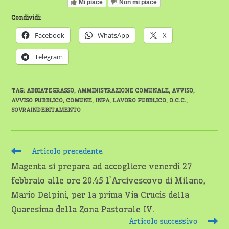
Mi piace
Non mi piace
Condividi:
Facebook
WhatsApp
X
Telegram
TAG
:
ABBIATEGRASSO
,
AMMINISTRAZIONE COMUNALE
,
AVVISO
,
AVVISO PUBBLICO
,
COMUNE
,
INPA
,
LAVORO PUBBLICO
,
O.C.C.
,
SOVRAINDEBITAMENTO
Leggi
Articolo precedente
altri
Magenta si prepara ad accogliere venerdì 27
articoli
febbraio alle ore 20.45 l’Arcivescovo di Milano,
Mario Delpini, per la prima Via Crucis della
Quaresima della Zona Pastorale IV.
Articolo successivo