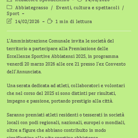
dell'articolo:
pubblicato:
Categoria
Abbiategrasso
/
Eventi, cultura e spettacoli
/
dell'articolo:
Sport
Ultima
Tempo
14/02/2026
1 min di lettura
modifica
di
dell'articolo:
lettura:
L’Amministrazione Comunale invita le società del
territorio a partecipare alla Premiazione delle
Eccellenze Sportive Abbiatensi 2025, in programma
venerdì 20 marzo 2026 alle ore 21 presso l’ex Convento
dell’Annunciata.
Una serata dedicata ad atleti, collaboratori e volontari
che nel corso del 2025 si sono distinti per risultati,
impegno e passione, portando prestigio alla città.
Saranno premiati atleti residenti o tesserati in società
locali con podi regionali, nazionali, europei o mondiali,
oltre a figure che abbiano contribuito in modo