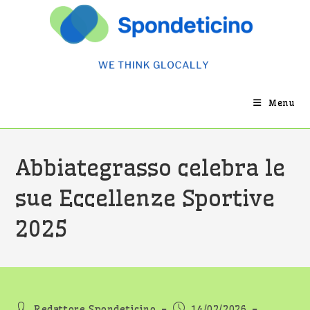
Salta
al
contenuto
Menu
Abbiategrasso celebra le
sue Eccellenze Sportive
2025
Autore
Articolo
Redattore Spondeticino
14/02/2026