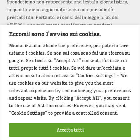
Spondeticino non rappresenta una testata giornalistica,
in quanto viene aggiornato senza una periodicità
prestabilita. Pertanto, ai sensi della legge n. 62 del
7/3/2001, non può essere considerato un prodotto
editoriale.
Eccomi! sono l'avviso sui cookies.
Memorizziamo alcune tue preferenze, per poterlo fare
Siamo attenti a non violare copyright e diritti
usiamo i cookies. Se non sai cosa sono fai una ricerca su
d’immagine. Se un contenuto è di tua proprietà e vuoi
google. Se clicchi su "Accept All" consenti l'utilizzo di
richiederne la rimozione
diccelo
(<- clicca per inviarci un
tutti, proprio tutti i cookies. Se voi dare un'occhiata e
messaggio).
attivarne solo alcuni clicca su "Cookies settings" - We
use cookies on our website to give you the most
Alcuni articoli sono generati in bozza rielaborando, con
relevant experience by remembering your preferences
l'intelligenza artificiale generativa, contenuti
and repeat visits. By clicking “Accept All”, you consent
provenienti da fonti istituzionali e altri siti di interesse
to the use of ALL the cookies. However, you may visit
locale. Prima della pubblicazioni l'articolo viene
"Cookie Settings" to provide a controlled consent.
controllato dalla redazione.
Accetta tutti
Hey che fine fanno i miei dati (privacy policy)
?