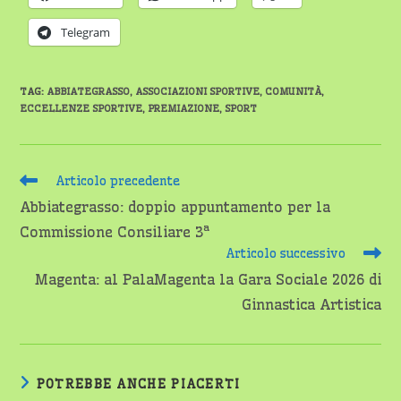
Telegram
TAG
:
ABBIATEGRASSO
,
ASSOCIAZIONI SPORTIVE
,
COMUNITÀ
,
ECCELLENZE SPORTIVE
,
PREMIAZIONE
,
SPORT
Leggi
Articolo precedente
altri
Abbiategrasso: doppio appuntamento per la
articoli
Commissione Consiliare 3ª
Articolo successivo
Magenta: al PalaMagenta la Gara Sociale 2026 di
Ginnastica Artistica
POTREBBE ANCHE PIACERTI