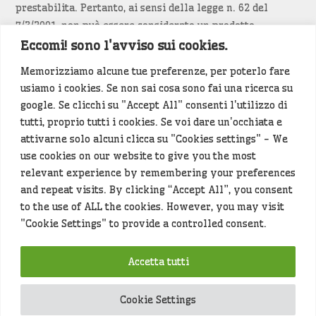
prestabilita. Pertanto, ai sensi della legge n. 62 del
7/3/2001, non può essere considerato un prodotto
editoriale.
Eccomi! sono l'avviso sui cookies.
Memorizziamo alcune tue preferenze, per poterlo fare
Siamo attenti a non violare copyright e diritti
usiamo i cookies. Se non sai cosa sono fai una ricerca su
d’immagine. Se un contenuto è di tua proprietà e vuoi
google. Se clicchi su "Accept All" consenti l'utilizzo di
richiederne la rimozione
diccelo
(<- clicca per inviarci un
tutti, proprio tutti i cookies. Se voi dare un'occhiata e
messaggio).
attivarne solo alcuni clicca su "Cookies settings" - We
use cookies on our website to give you the most
Alcuni articoli sono generati in bozza rielaborando, con
relevant experience by remembering your preferences
l'intelligenza artificiale generativa, contenuti
and repeat visits. By clicking “Accept All”, you consent
provenienti da fonti istituzionali e altri siti di interesse
to the use of ALL the cookies. However, you may visit
locale. Prima della pubblicazioni l'articolo viene
"Cookie Settings" to provide a controlled consent.
controllato dalla redazione.
Accetta tutti
Hey che fine fanno i miei dati (privacy policy)
?
Cookie Settings