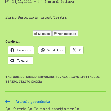
Ultima
Tempo
11/11/2022
1 min di lettura
modifica
di
dell'articolo:
lettura:
Enrico Bertolino in Instant Theatre
Mi piace
Non mi piace
Condividi:
Facebook
WhatsApp
X
Telegram
TAG
:
COMICO
,
ENRICO BERTOLINO
,
NOVARA
,
RISATE
,
SPETTACOLO
,
TEATRO
,
TEATRO COCCIA
Leggi
Articolo precedente
altri
La libreria La Talpa vi aspetta per la
articoli