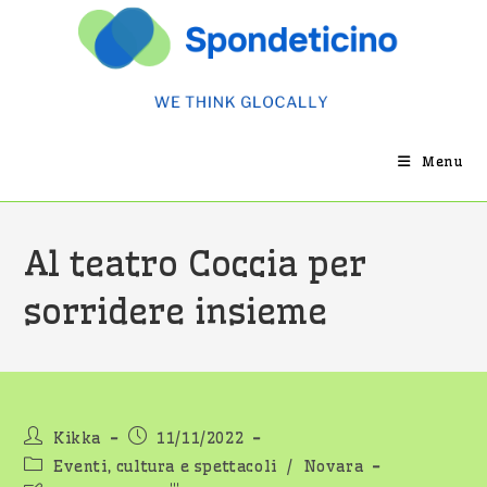
Salta
al
contenuto
Menu
Al teatro Coccia per
sorridere insieme
Autore
Articolo
Kikka
11/11/2022
dell'articolo:
pubblicato:
Categoria
Eventi, cultura e spettacoli
/
Novara
dell'articolo: