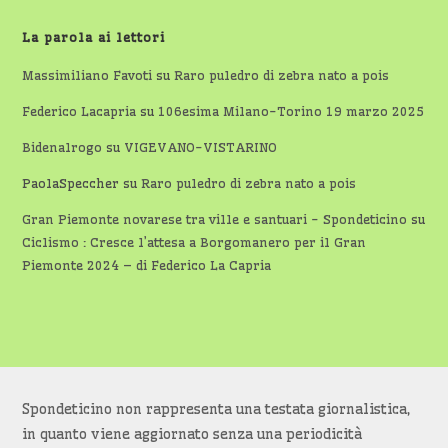
La parola ai lettori
Massimiliano Favoti
su
Raro puledro di zebra nato a pois
Federico Lacapria
su
106esima Milano-Torino 19 marzo 2025
Bidenalrogo
su
VIGEVANO-VISTARINO
PaolaSpeccher
su
Raro puledro di zebra nato a pois
Gran Piemonte novarese tra ville e santuari - Spondeticino
su
Ciclismo : Cresce l’attesa a Borgomanero per il Gran
Piemonte 2024 – di Federico La Capria
Spondeticino non rappresenta una testata giornalistica,
in quanto viene aggiornato senza una periodicità