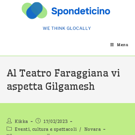
Salta
al
contenuto
Menu
Al Teatro Faraggiana vi
aspetta Gilgamesh
Autore
Articolo
Kikka
17/02/2023
dell'articolo:
pubblicato:
Categoria
Eventi, cultura e spettacoli
/
Novara
dell'articolo: