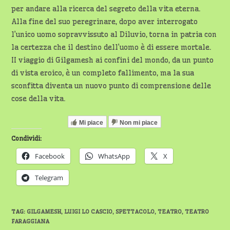
per andare alla ricerca del segreto della vita eterna.
Alla fine del suo peregrinare, dopo aver interrogato
l’unico uomo sopravvissuto al Diluvio, torna in patria con
la certezza che il destino dell’uomo è di essere mortale.
II viaggio di Gilgamesh ai confini del mondo, da un punto
di vista eroico, è un completo fallimento, ma la sua
sconfitta diventa un nuovo punto di comprensione delle
cose della vita.
Mi piace
Non mi piace
Condividi:
Facebook
WhatsApp
X
Telegram
TAG
:
GILGAMESH
,
LUIGI LO CASCIO
,
SPETTACOLO
,
TEATRO
,
TEATRO
FARAGGIANA