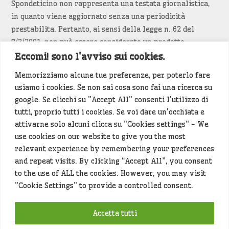
Spondeticino non rappresenta una testata giornalistica,
in quanto viene aggiornato senza una periodicità
prestabilita. Pertanto, ai sensi della legge n. 62 del
7/3/2001, non può essere considerato un prodotto
editoriale.
Eccomi! sono l'avviso sui cookies.
Memorizziamo alcune tue preferenze, per poterlo fare
Siamo attenti a non violare copyright e diritti
usiamo i cookies. Se non sai cosa sono fai una ricerca su
d’immagine. Se un contenuto è di tua proprietà e vuoi
google. Se clicchi su "Accept All" consenti l'utilizzo di
richiederne la rimozione
diccelo
(<- clicca per inviarci un
tutti, proprio tutti i cookies. Se voi dare un'occhiata e
messaggio).
attivarne solo alcuni clicca su "Cookies settings" - We
use cookies on our website to give you the most
Alcuni articoli sono generati in bozza rielaborando, con
relevant experience by remembering your preferences
l'intelligenza artificiale generativa, contenuti
and repeat visits. By clicking “Accept All”, you consent
provenienti da fonti istituzionali e altri siti di interesse
to the use of ALL the cookies. However, you may visit
locale. Prima della pubblicazioni l'articolo viene
"Cookie Settings" to provide a controlled consent.
controllato dalla redazione.
Accetta tutti
Hey che fine fanno i miei dati (privacy policy)
?