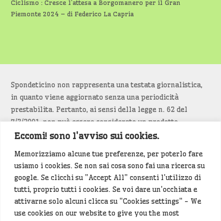
Ciclismo : Cresce l’attesa a Borgomanero per il Gran
Piemonte 2024 – di Federico La Capria
Spondeticino non rappresenta una testata giornalistica,
in quanto viene aggiornato senza una periodicità
prestabilita. Pertanto, ai sensi della legge n. 62 del
7/3/2001, non può essere considerato un prodotto
editoriale.
Eccomi! sono l'avviso sui cookies.
Memorizziamo alcune tue preferenze, per poterlo fare
Siamo attenti a non violare copyright e diritti
usiamo i cookies. Se non sai cosa sono fai una ricerca su
d’immagine. Se un contenuto è di tua proprietà e vuoi
google. Se clicchi su "Accept All" consenti l'utilizzo di
richiederne la rimozione
diccelo
(<- clicca per inviarci un
tutti, proprio tutti i cookies. Se voi dare un'occhiata e
messaggio).
attivarne solo alcuni clicca su "Cookies settings" - We
use cookies on our website to give you the most
Alcuni articoli sono generati in bozza rielaborando, con