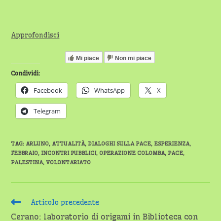
Approfondisci
Mi piace
Non mi piace
Condividi:
Facebook
WhatsApp
X
Telegram
TAG
:
ARLUNO
,
ATTUALITÀ
,
DIALOGHI SULLA PACE
,
ESPERIENZA
,
FEBBRAIO
,
INCONTRI PUBBLICI
,
OPERAZIONE COLOMBA
,
PACE
,
PALESTINA
,
VOLONTARIATO
Leggi
Articolo precedente
altri
Cerano: laboratorio di origami in Biblioteca con
articoli