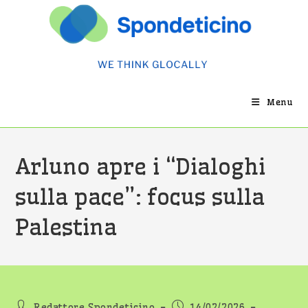
Salta
al
contenuto
Menu
Arluno apre i “Dialoghi
sulla pace”: focus sulla
Palestina
Autore
Articolo
Redattore Spondeticino
14/02/2026