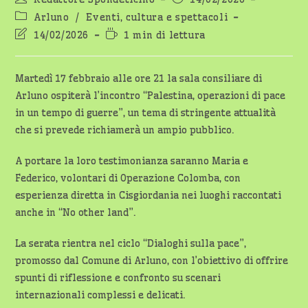
dell'articolo:
pubblicato:
Categoria
Arluno
/
Eventi, cultura e spettacoli
dell'articolo:
Ultima
Tempo
14/02/2026
1 min di lettura
modifica
di
dell'articolo:
lettura:
Martedì 17 febbraio alle ore 21 la sala consiliare di
Arluno ospiterà l’incontro “Palestina, operazioni di pace
in un tempo di guerre”, un tema di stringente attualità
che si prevede richiamerà un ampio pubblico.
A portare la loro testimonianza saranno Maria e
Federico, volontari di Operazione Colomba, con
esperienza diretta in Cisgiordania nei luoghi raccontati
anche in “No other land”.
La serata rientra nel ciclo “Dialoghi sulla pace”,
promosso dal Comune di Arluno, con l’obiettivo di offrire
spunti di riflessione e confronto su scenari
internazionali complessi e delicati.