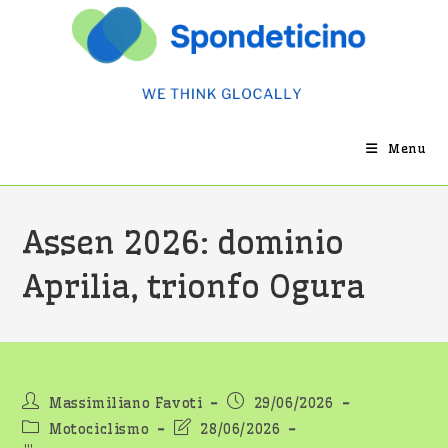
Salta
al
contenuto
Menu
Assen 2026: dominio
Aprilia, trionfo Ogura
Autore
Articolo
Massimiliano Favoti
29/06/2026
dell'articolo:
pubblicato:
Categoria
Ultima
Motociclismo
28/06/2026
dell'articolo:
modifica