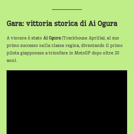
Gara: vittoria storica di Ai Ogura
A vincere è stato
Ai Ogura
(Trackhouse Aprilia), al suo
primo successo nella classe regina, diventando il primo
pilota giapponese a trionfare in MotoGP dopo oltre 20
anni.