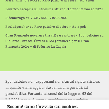
Massimiliano Favoti
su
Raro puledro di zebra nato a pois
Federico Lacapria
su
106esima Milano-Torino 19 marzo 2025
Bidenalrogo
su
VIGEVANO-VISTARINO
PaolaSpeccher
su
Raro puledro di zebra nato a pois
Gran Piemonte novarese tra ville e santuari - Spondeticino
su
Ciclismo : Cresce l’attesa a Borgomanero per il Gran
Piemonte 2024 – di Federico La Capria
Spondeticino non rappresenta una testata giornalistica,
in quanto viene aggiornato senza una periodicità
prestabilita. Pertanto, ai sensi della legge n. 62 del
7/3/2001, non può essere considerato un prodotto
editoriale.
Eccomi! sono l'avviso sui cookies.