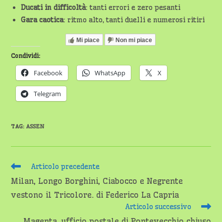
Ducati in difficoltà
: tanti errori e zero pesanti
Gara caotica
: ritmo alto, tanti duelli e numerosi ritiri
Mi piace
Non mi piace
Condividi:
Facebook
WhatsApp
X
Telegram
TAG
:
ASSEN
Leggi
Articolo precedente
altri
Milan, Longo Borghini, Ciabocco e Negrente
articoli
vestono il Tricolore. di Federico La Capria
Articolo successivo
Magenta, ufficio postale di Pontevecchio chiuso