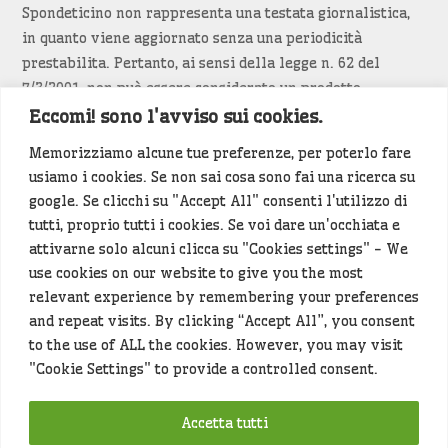
Spondeticino non rappresenta una testata giornalistica,
in quanto viene aggiornato senza una periodicità
prestabilita. Pertanto, ai sensi della legge n. 62 del
7/3/2001, non può essere considerato un prodotto
editoriale.
Eccomi! sono l'avviso sui cookies.
Memorizziamo alcune tue preferenze, per poterlo fare
Siamo attenti a non violare copyright e diritti
usiamo i cookies. Se non sai cosa sono fai una ricerca su
d’immagine. Se un contenuto è di tua proprietà e vuoi
google. Se clicchi su "Accept All" consenti l'utilizzo di
richiederne la rimozione
diccelo
(<- clicca per inviarci un
tutti, proprio tutti i cookies. Se voi dare un'occhiata e
messaggio).
attivarne solo alcuni clicca su "Cookies settings" - We
use cookies on our website to give you the most
Alcuni articoli sono generati in bozza rielaborando, con
relevant experience by remembering your preferences
l'intelligenza artificiale generativa, contenuti
and repeat visits. By clicking “Accept All”, you consent
provenienti da fonti istituzionali e altri siti di interesse
to the use of ALL the cookies. However, you may visit
locale. Prima della pubblicazioni l'articolo viene
"Cookie Settings" to provide a controlled consent.
controllato dalla redazione.
Accetta tutti
Hey che fine fanno i miei dati (privacy policy)
?