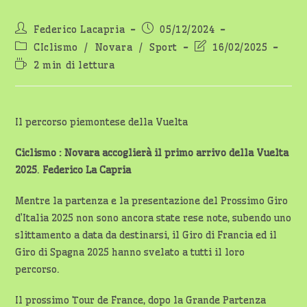
Autore
Articolo
Federico Lacapria
05/12/2024
dell'articolo:
pubblicato:
Categoria
Ultima
CIclismo
/
Novara
/
Sport
16/02/2025
dell'articolo:
modifica
Tempo
2 min di lettura
dell'articolo:
di
lettura:
Il percorso piemontese della Vuelta
Ciclismo : Novara accoglierà il primo arrivo della Vuelta
2025
.
Federico La Capria
Mentre la partenza e la presentazione del Prossimo Giro
d’Italia 2025 non sono ancora state rese note, subendo uno
slittamento a data da destinarsi, il Giro di Francia ed il
Giro di Spagna 2025 hanno svelato a tutti il loro
percorso.
Il prossimo Tour de France, dopo la Grande Partenza