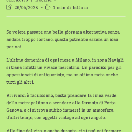
territorio
/
Notizie
Ultima
Tempo
26/06/2023
1 min di lettura
modifica
di
dell'articolo:
lettura:
Se volete passare una bella giornata alternativa senza
andare troppo lontano, questa potrebbe essere un’idea
per voi.
L’ultima domenica di ogni mese a Milano, in zona Navigli,
si tiene infatti un vivace mercatino. Un paradiso per gli
appassionati di antiquariato, ma un’ottima meta anche
tutti gli altri.
Arrivarci è facilissimo, basta prendere la linea verde
della metropolitana e scendere alla fermata di Porta
Genova, e ci si trova subito immersi in un’atmosfera
d’altri tempi, con oggetti vintage ad ogni angolo.
Alla fine del giro, o anche durante, ci si può poi fermare