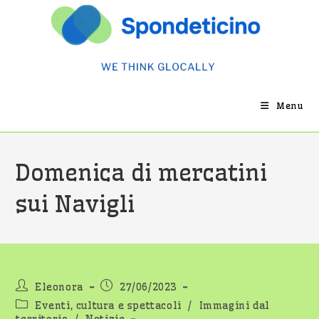
Salta
al
contenuto
Menu
Domenica di mercatini
sui Navigli
Autore
Articolo
Eleonora
27/06/2023
dell'articolo:
pubblicato:
Categoria
Eventi, cultura e spettacoli
/
Immagini dal
dell'articolo: