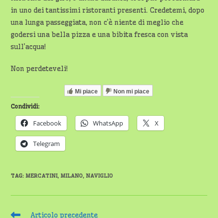
in uno dei tantissimi ristoranti presenti. Credetemi, dopo
una lunga passeggiata, non c’è niente di meglio che
godersi una bella pizza e una bibita fresca con vista
sull’acqua!
Non perdeteveli!
Mi piace
Non mi piace
Condividi:
Facebook
WhatsApp
X
Telegram
TAG
:
MERCATINI
,
MILANO
,
NAVIGLIO
Leggi
Articolo precedente