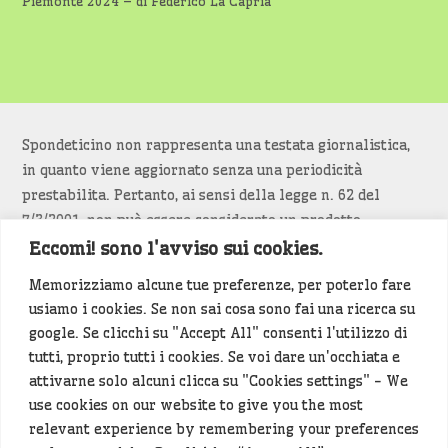
Piemonte 2024 – di Federico La Capria
Spondeticino non rappresenta una testata giornalistica,
in quanto viene aggiornato senza una periodicità
prestabilita. Pertanto, ai sensi della legge n. 62 del
7/3/2001, non può essere considerato un prodotto
editoriale.
Eccomi! sono l'avviso sui cookies.
Memorizziamo alcune tue preferenze, per poterlo fare
Siamo attenti a non violare copyright e diritti
usiamo i cookies. Se non sai cosa sono fai una ricerca su
d’immagine. Se un contenuto è di tua proprietà e vuoi
google. Se clicchi su "Accept All" consenti l'utilizzo di
richiederne la rimozione
diccelo
(<- clicca per inviarci un
tutti, proprio tutti i cookies. Se voi dare un'occhiata e
messaggio).
attivarne solo alcuni clicca su "Cookies settings" - We
use cookies on our website to give you the most
Alcuni articoli sono generati in bozza rielaborando, con
relevant experience by remembering your preferences
l'intelligenza artificiale generativa, contenuti