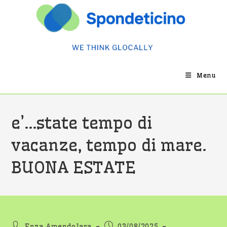
Salta
al
contenuto
Menu
e’…state tempo di
vacanze, tempo di mare.
BUONA ESTATE
Autore
Articolo
Enza Amendolara
03/08/2025