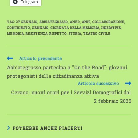
Telegram
TAG
:
27 GENNAIO
,
ABBIATEGRASSO
,
ANED
,
ANPI
,
COLLABORAZIONE
,
CONTRIBUTO
,
GENNAIO
,
GIORNATA DELLA MEMORIA
,
INIZIATIVE
,
MEMORIA
,
RESISTENZA
,
RISPETTO
,
STORIA
,
TEATRO CIVILE
Leggi
Articolo precedente
altri
Abbiategrasso partecipa a “On the Road”: giovani
articoli
protagonisti della cittadinanza attiva
Articolo successivo
Cerano: nuovi orari per i Servizi Demografici dal
2 febbraio 2026
POTREBBE ANCHE PIACERTI