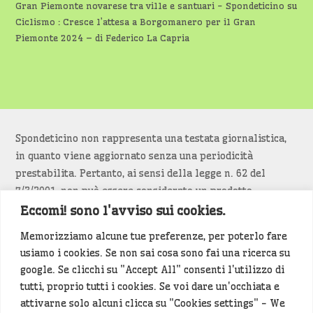
Gran Piemonte novarese tra ville e santuari - Spondeticino
su
Ciclismo : Cresce l’attesa a Borgomanero per il Gran
Piemonte 2024 – di Federico La Capria
Spondeticino non rappresenta una testata giornalistica,
in quanto viene aggiornato senza una periodicità
prestabilita. Pertanto, ai sensi della legge n. 62 del
7/3/2001, non può essere considerato un prodotto
editoriale.
Eccomi! sono l'avviso sui cookies.
Memorizziamo alcune tue preferenze, per poterlo fare
Siamo attenti a non violare copyright e diritti
usiamo i cookies. Se non sai cosa sono fai una ricerca su
d’immagine. Se un contenuto è di tua proprietà e vuoi
google. Se clicchi su "Accept All" consenti l'utilizzo di
richiederne la rimozione
diccelo
(<- clicca per inviarci un
tutti, proprio tutti i cookies. Se voi dare un'occhiata e
messaggio).
attivarne solo alcuni clicca su "Cookies settings" - We