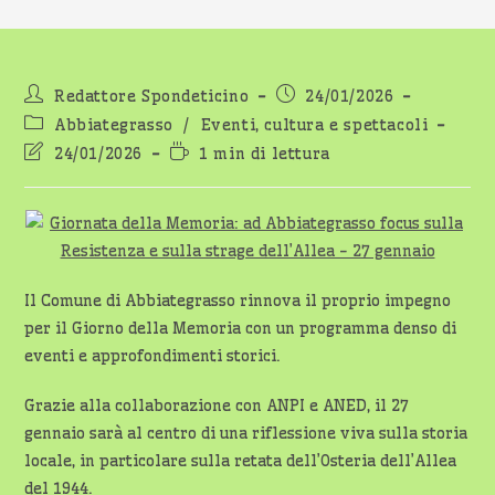
Autore
Articolo
Redattore Spondeticino
24/01/2026
dell'articolo:
pubblicato:
Categoria
Abbiategrasso
/
Eventi, cultura e spettacoli
dell'articolo:
Ultima
Tempo
24/01/2026
1 min di lettura
modifica
di
dell'articolo:
lettura:
Il Comune di Abbiategrasso rinnova il proprio impegno
per il Giorno della Memoria con un programma denso di
eventi e approfondimenti storici.
Grazie alla collaborazione con ANPI e ANED, il 27
gennaio sarà al centro di una riflessione viva sulla storia
locale, in particolare sulla retata dell’Osteria dell’Allea
del 1944.