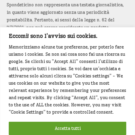
Spondeticino non rappresenta una testata giornalistica,
in quanto viene aggiornato senza una periodicità
prestabilita. Pertanto, ai sensi della legge n. 62 del
7/3/2001, non può essere considerato un prodotto
editoriale.
Eccomi! sono l'avviso sui cookies.
Memorizziamo alcune tue preferenze, per poterlo fare
Siamo attenti a non violare copyright e diritti
usiamo i cookies. Se non sai cosa sono fai una ricerca su
d’immagine. Se un contenuto è di tua proprietà e vuoi
google. Se clicchi su "Accept All" consenti l'utilizzo di
richiederne la rimozione
diccelo
(<- clicca per inviarci un
tutti, proprio tutti i cookies. Se voi dare un'occhiata e
messaggio).
attivarne solo alcuni clicca su "Cookies settings" - We
use cookies on our website to give you the most
Alcuni articoli sono generati in bozza rielaborando, con
relevant experience by remembering your preferences
l'intelligenza artificiale generativa, contenuti
and repeat visits. By clicking “Accept All”, you consent
provenienti da fonti istituzionali e altri siti di interesse
to the use of ALL the cookies. However, you may visit
locale. Prima della pubblicazioni l'articolo viene
"Cookie Settings" to provide a controlled consent.
controllato dalla redazione.
Accetta tutti
Hey che fine fanno i miei dati (privacy policy)
?