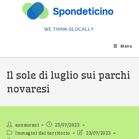
Salta
al
contenuto
Menu
Il sole di luglio sui parchi
novaresi
Autore
Articolo
annaurani
23/07/2023
dell'articolo:
pubblicato:
Categoria
Ultima
Immagini dal territorio
23/07/2023
dell'articolo:
modifica