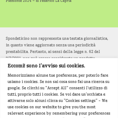
Piemonte 2024 – di Federico La Capria
Spondeticino non rappresenta una testata giornalistica,
in quanto viene aggiornato senza una periodicità
prestabilita. Pertanto, ai sensi della legge n. 62 del
7/3/2001, non può essere considerato un prodotto
editoriale.
Eccomi! sono l'avviso sui cookies.
Memorizziamo alcune tue preferenze, per poterlo fare
Siamo attenti a non violare copyright e diritti
usiamo i cookies. Se non sai cosa sono fai una ricerca su
d’immagine. Se un contenuto è di tua proprietà e vuoi
google. Se clicchi su "Accept All" consenti l'utilizzo di
richiederne la rimozione
diccelo
(<- clicca per inviarci un
tutti, proprio tutti i cookies. Se voi dare un'occhiata e
messaggio).
attivarne solo alcuni clicca su "Cookies settings" - We
use cookies on our website to give you the most
Alcuni articoli sono generati in bozza rielaborando, con
relevant experience by remembering your preferences
l'intelligenza artificiale generativa, contenuti