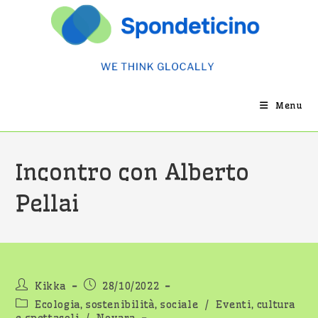
Salta
al
contenuto
Menu
Incontro con Alberto
Pellai
Autore
Articolo
Kikka
28/10/2022
dell'articolo:
pubblicato:
Categoria
Ecologia, sostenibilità, sociale
/
Eventi, cultura
dell'articolo: