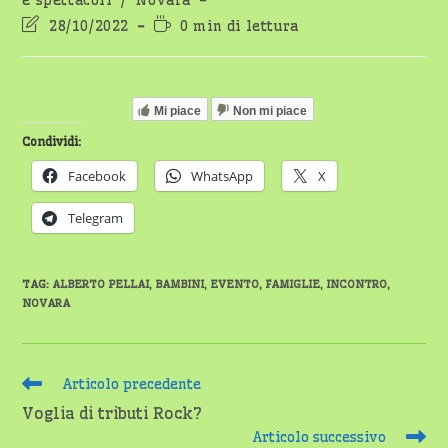
e spettacoli
/
Novara
Ultima
Tempo
28/10/2022
0 min di lettura
modifica
di
dell'articolo:
lettura:
Mi piace
Non mi piace
Condividi:
Facebook
WhatsApp
X
Telegram
TAG
:
ALBERTO PELLAI
,
BAMBINI
,
EVENTO
,
FAMIGLIE
,
INCONTRO
,
NOVARA
Leggi
Articolo precedente
altri
Voglia di tributi Rock?
articoli
Articolo successivo