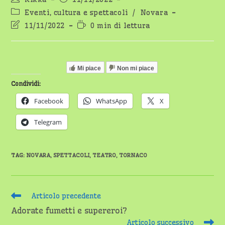
dell'articolo:
pubblicato:
Categoria
Eventi, cultura e spettacoli
/
Novara
dell'articolo:
Ultima
Tempo
11/11/2022
0 min di lettura
modifica
di
dell'articolo:
lettura:
Mi piace
Non mi piace
Condividi:
Facebook
WhatsApp
X
Telegram
TAG
:
NOVARA
,
SPETTACOLI
,
TEATRO
,
TORNACO
Leggi
Articolo precedente
altri
Adorate fumetti e supereroi?
articoli
Articolo successivo