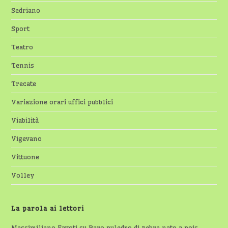
Sedriano
Sport
Teatro
Tennis
Trecate
Variazione orari uffici pubblici
Viabilità
Vigevano
Vittuone
Volley
La parola ai lettori
Massimiliano Favoti
su
Raro puledro di zebra nato a pois