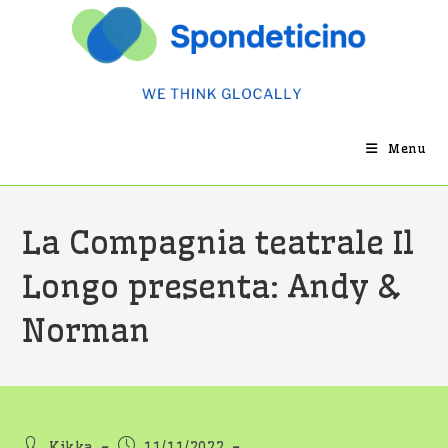
Salta
al
contenuto
Menu
La Compagnia teatrale Il
Longo presenta: Andy &
Norman
Autore
Articolo
Kikka
11/11/2022