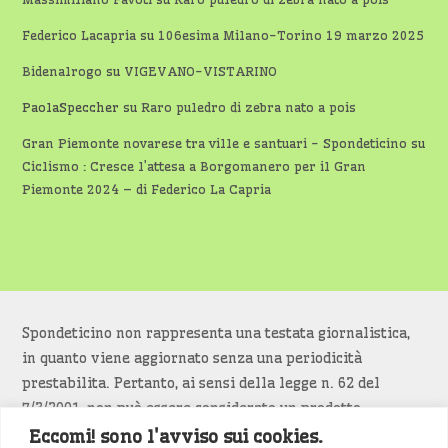
Federico Lacapria
su
106esima Milano-Torino 19 marzo 2025
Bidenalrogo
su
VIGEVANO-VISTARINO
PaolaSpeccher
su
Raro puledro di zebra nato a pois
Gran Piemonte novarese tra ville e santuari - Spondeticino
su
Ciclismo : Cresce l’attesa a Borgomanero per il Gran
Piemonte 2024 – di Federico La Capria
Spondeticino non rappresenta una testata giornalistica,
in quanto viene aggiornato senza una periodicità
prestabilita. Pertanto, ai sensi della legge n. 62 del
7/3/2001, non può essere considerato un prodotto
editoriale.
Eccomi! sono l'avviso sui cookies.