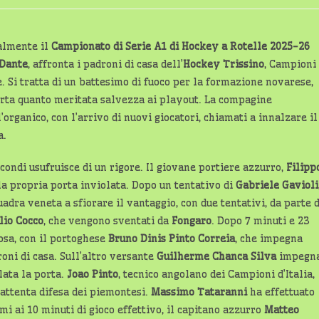
dell'articolo:
lettura:
ialmente il
Campionato di Serie A1 di Hockey a Rotelle 2025-26
Dante
, affronta i padroni di casa dell’
Hockey Trissino
, Campioni
. Si tratta di un battesimo di fuoco per la formazione novarese,
erta quanto meritata salvezza ai playout. La compagine
rganico, con l’arrivo di nuovi giocatori, chiamati a innalzare il
a.
condi usufruisce di un rigore. Il giovane portiere azzurro,
Filipp
a propria porta inviolata. Dopo un tentativo di
Gabriele
Gavioli
adra veneta a sfiorare il vantaggio, con due tentativi, da parte d
lio Cocco
, che vengono sventati da
Fongaro
. Dopo 7 minuti e 23
osa, con il portoghese
Bruno Dinis Pinto Correia
, che impegna
roni di casa. Sull’altro versante
Guilherme Chanca Silva
impegn
lata la porta.
Joao Pinto
, tecnico angolano dei Campioni d’Italia,
’attenta difesa dei piemontesi.
Massimo Tataranni
ha effettuato
mi ai 10 minuti di gioco effettivo, il capitano azzurro
Matteo