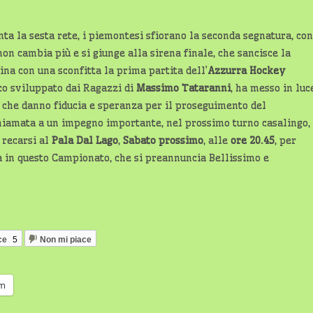
nta la sesta rete, i piemontesi sfiorano la seconda segnatura, con
non cambia più e si giunge alla sirena finale, che sancisce la
ina con una sconfitta la prima partita dell’
Azzurra Hockey
oco sviluppato dai Ragazzi di
Massimo Tataranni
, ha messo in luc
, che danno fiducia e speranza per il proseguimento del
hiamata a un impegno importante, nel prossimo turno casalingo,
 recarsi al
Pala Dal Lago
,
Sabato prossimo
, alle
ore 20.45
, per
a in questo Campionato, che si preannuncia Bellissimo e
ce
5
Non mi piace
am