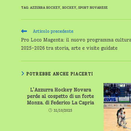
TAG
:
AZZURRA HOCKEY
,
HOCKEY
,
SPORT NOVARESE
Leggi
Articolo precedente
altri
Pro Loco Magenta: il nuovo programma cultur
articoli
2025-2026 tra storia, arte e visite guidate
POTREBBE ANCHE PIACERTI
L’Azzurra Hockey Novara
perde al cospetto di un forte
Monza. di Federico La Capria
31/10/2025