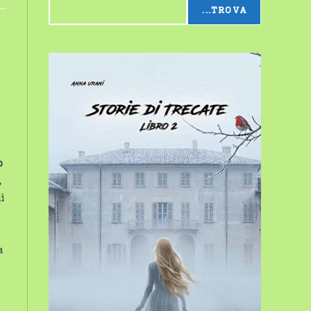
...TROVA
sito
web
o
,
i
a