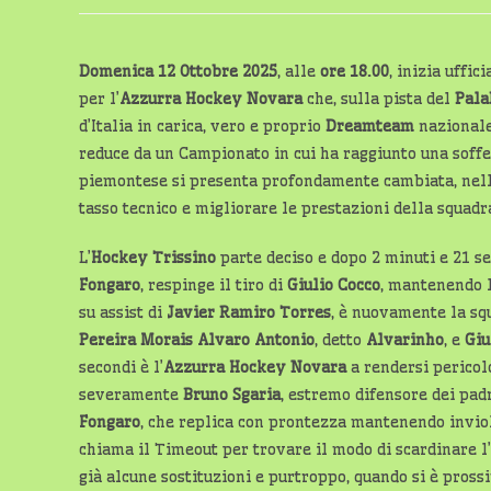
Domenica 12 Ottobre 2025
, alle
ore 18.00
, inizia uffic
per l’
Azzurra Hockey Novara
che, sulla pista del
Pala
d’Italia in carica, vero e proprio
Dreamteam
nazionale
reduce da un Campionato in cui ha raggiunto una soff
piemontese si presenta profondamente cambiata, nell’o
tasso tecnico e migliorare le prestazioni della squadr
L’
Hockey Trissino
parte deciso e dopo 2 minuti e 21 se
Fongaro
, respinge il tiro di
Giulio Cocco
, mantenendo l
su assist di
Javier Ramiro Torres
, è nuovamente la squ
Pereira Morais Alvaro Antonio
, detto
Alvarinho
, e
Giu
secondi è l’
Azzurra Hockey Novara
a rendersi pericol
severamente
Bruno Sgaria
, estremo difensore dei pad
Fongaro
, che replica con prontezza mantenendo invio
chiama il Timeout per trovare il modo di scardinare l
già alcune sostituzioni e purtroppo, quando si è prossi