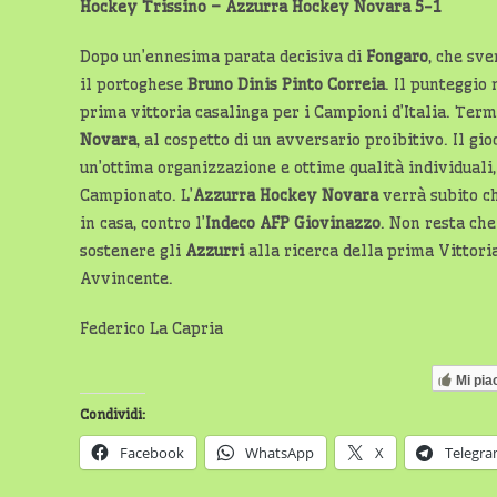
Hockey Trissino – Azzurra Hockey Novara 5-1
Dopo un’ennesima parata decisiva di
Fongaro
, che sve
il portoghese
Bruno Dinis Pinto Correia
. Il punteggio 
prima vittoria casalinga per i Campioni d’Italia. Term
Novara
, al cospetto di un avversario proibitivo. Il gi
un’ottima organizzazione e ottime qualità individuali
Campionato. L’
Azzurra Hockey Novara
verrà subito c
in casa, contro l’
Indeco AFP Giovinazzo
. Non resta che
sostenere gli
Azzurri
alla ricerca della prima Vittori
Avvincente.
Federico La Capria
Mi pia
Condividi:
Facebook
WhatsApp
X
Telegr