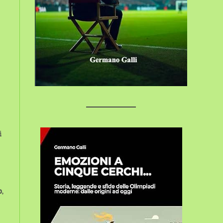
i
o
,