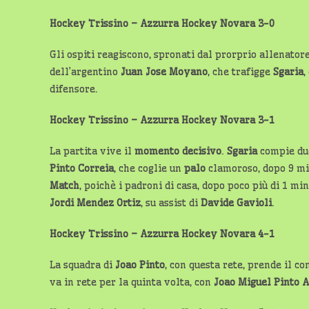
Hockey Trissino – Azzurra Hockey Novara 3-0
Gli ospiti reagiscono, spronati dal prorprio allenator
dell’argentino
Juan Jose Moyano
, che trafigge
Sgaria
,
difensore.
Hockey Trissino – Azzurra Hockey Novara 3-1
La partita vive il
momento decisivo
.
Sgaria
compie due
Pinto
Correia
, che coglie un
palo
clamoroso, dopo 9 min
Match
, poichè i padroni di casa, dopo poco più di 1 m
Jordi Mendez
Ortiz
, su assist di
Davide Gavioli
.
Hockey Trissino – Azzurra Hockey Novara 4-1
La squadra di
Joao Pinto
, con questa rete, prende il co
va in rete per la quinta volta, con
Joao Miguel Pinto 