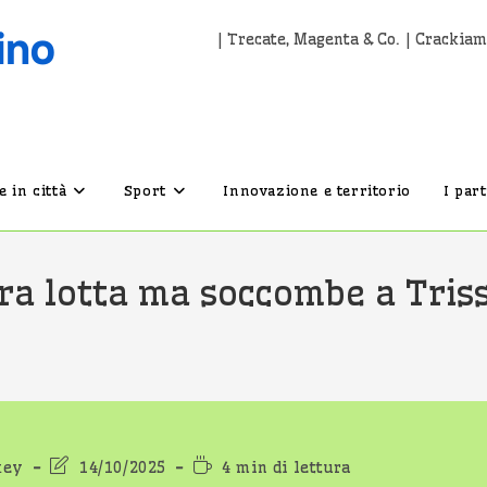
| Trecate, Magenta & Co. | Crackiam
 in città
Sport
Innovazione e territorio
I par
 lotta ma soccombe a Trissi
ia
Ultima
Tempo
key
14/10/2025
4 min di lettura
icolo:
modifica
di