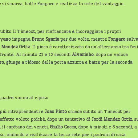
e si smarca, batte Fongaro e realizza la rete del vantaggio.
ubito il Timeout, per rinfrancare e incoraggiare i propri
oyano
impegna
Bruno Sgaria
per due volte, mentre
Fongaro
salv
i Mendez Ortiz
. Il gioco è caratterizzato da un’alternanza tra fasi
i fronte. Al minuto 21 e 12 secondi
Alvarinho
, dopo un veloce
ro
, giunge a ridosso della porta azzurra e batte per la seconda
squadre vanno al riposo.
 più intraprendenti e
Joao Pinto
chiede subito un Timeout per
’effetto voluto poichè, dopo un tentativo di
Jordi Mendez Ortiz
, s
a il capitano dei veneti,
Giulio Cocco
, dopo 4 minuti e 8 secondi, a
o, andando a realizzare la terza rete per i padroni di casa.