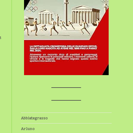
e
Abbiategrasso
Arluno