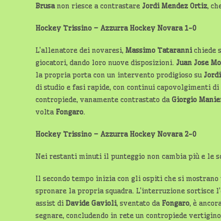
Brusa
non riesce a contrastare
Jordi Mendez Ortiz
, ch
Hockey Trissino – Azzurra Hockey Novara 1-0
L’allenatore dei novaresi,
Massimo Tataranni
chiede s
giocatori, dando loro nuove disposizioni.
Juan Jose M
la propria porta con un intervento prodigioso su
Jord
di studio e fasi rapide, con continui capovolgimenti d
contropiede, vanamente contrastato da
Giorgio Manie
volta
Fongaro
.
Hockey Trissino – Azzurra Hockey Novara 2-0
Nei restanti minuti il punteggio non cambia più e le 
Il secondo tempo inizia con gli ospiti che si mostrano
spronare la propria squadra. L’interruzione sortisce l
assist di
Davide Gavioli
, sventato da
Fongaro
, è ancor
segnare, concludendo in rete un contropiede vertiginos