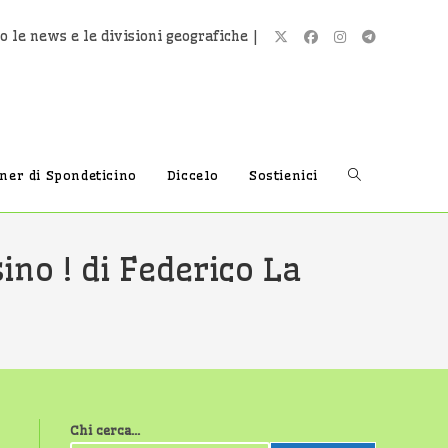
o le news e le divisioni geografiche |
Attiva/disatti
tner di Spondeticino
Diccelo
Sostienici
la
no ! di Federico La
ricerca
sul
Chi cerca...