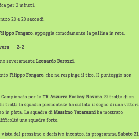
ica per 2 minuti.
inuto 20 e 29 secondi.
Filippo Fongaro
, appoggia comodamente la pallina in rete.
Novara 2-2
no severamente
Leonardo Barozzi.
tento
Filippo Fongaro
, che ne respinge il tiro. Il punteggio non
el Campionato per la
TR Azzurra Hockey Novara
. Si tratta di un
hi tratti la squadra piemontese ha cullato il sogno di una vittori
o in pista. La squadra di
Massimo Tataranni
ha mostrato
ifficoltà una squadra forte.
n vista del prossimo e decisivo incontro, in programma
Sabato 21