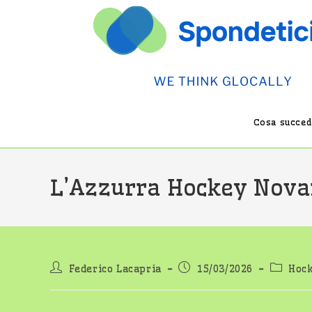
Salta
al
contenuto
Cosa succede
L’Azzurra Hockey Novara
Autore
Articolo
Categor
Federico Lacapria
15/03/2026
Hoc
dell'articolo:
pubblicato:
dell'art