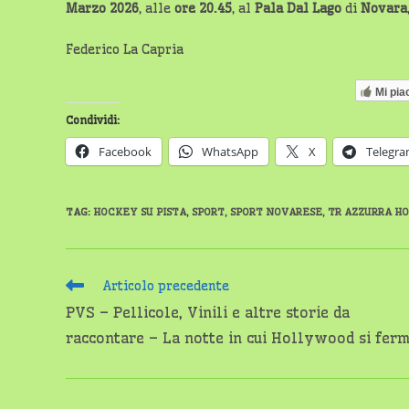
Marzo 2026
, alle
ore 20.45
, al
Pala Dal Lago
di
Novara
Federico La Capria
Mi pia
Condividi:
Facebook
WhatsApp
X
Telegr
TAG
:
HOCKEY SU PISTA
,
SPORT
,
SPORT NOVARESE
,
TR AZZURRA H
Leggi
Articolo precedente
altri
PVS – Pellicole, Vinili e altre storie da
articoli
raccontare – La notte in cui Hollywood si fer