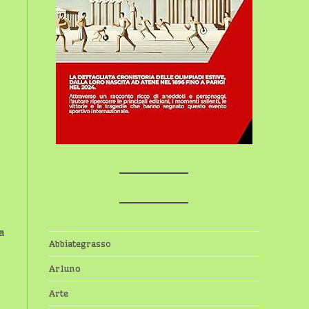
a
Abbiategrasso
Arluno
Arte