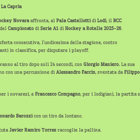
 La Capria
ockey Novara
affronta, al
Pala Castellotti
di
Lodi
, il
BCC
 del
Campionato
di
Serie A1
di
Hockey a Rotelle 2025-26
.
ferta consecutiva, l’undicesima della stagione, contro
ti in classifica, per disputare i playoff.
 vanno al tiro dopo soli 24 secondi, con
Giorgio Maniero.
La sua
ono con una percussione di
Alessandro Faccin
, sventata da
Filippo
 per i novaresi, e
Francesco Compagno
, per i lodigiani, la partita s
onardo Barozzi
con un tiro da lontano.
ttuta
Javier Ramiro Torres
raccoglie la pallina.