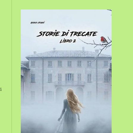
sito
web
i