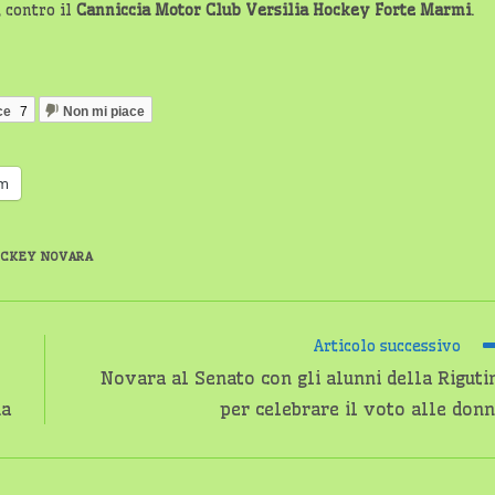
, contro il
Canniccia Motor Club Versilia Hockey Forte Marmi
.
ce
7
Non mi piace
am
OCKEY NOVARA
Articolo successivo
Novara al Senato con gli alunni della Riguti
ma
per celebrare il voto alle don