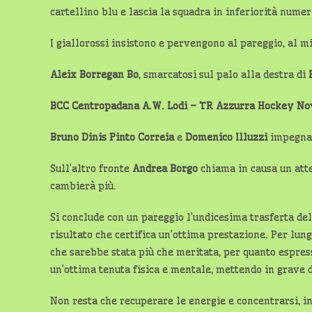
cartellino blu e lascia la squadra in inferiorità numer
I giallorossi insistono e pervengono al pareggio, al m
Aleix Borregan Bo
, smarcatosi sul palo alla destra di
BCC Centropadana A.W. Lodi – TR Azzurra Hockey 
Bruno Dinis Pinto Correia
e
Domenico Illuzzi
impegna
Sull’altro fronte
Andrea Borgo
chiama in causa un at
cambierà più.
Si conclude con un pareggio l’undicesima trasferta d
risultato che certifica un’ottima prestazione. Per lung
che sarebbe stata più che meritata, per quanto espress
un’ottima tenuta fisica e mentale, mettendo in grave d
Non resta che recuperare le energie e concentrarsi, i