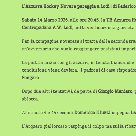
L’Azzurra Hockey Novara pareggia a Lodi ! di Federico
Sabato 14 Marzo 2026
, alle
ore 20.45
, la
TR Azzurra H
Centropadana A.W. Lodi
, nella ventiduesima giornata
Per la compagine novarese si tratta della seconda tras
un’avversaria che vuole raggiungere posizioni importan
La partita inizia con gli azzurri, in tenuta bianca, che
conclusione viene deviata. I padroni di casa rispond
Fongaro
.
Dopo due altri tentativi, da parte di
Giorgio Maniero
,
sblocca.
Al minuto 4 e 44 secondi
Domenico Illuzzi
impegna
Le
L’Arquero giallorosso respinge il colpo ma sulla riba