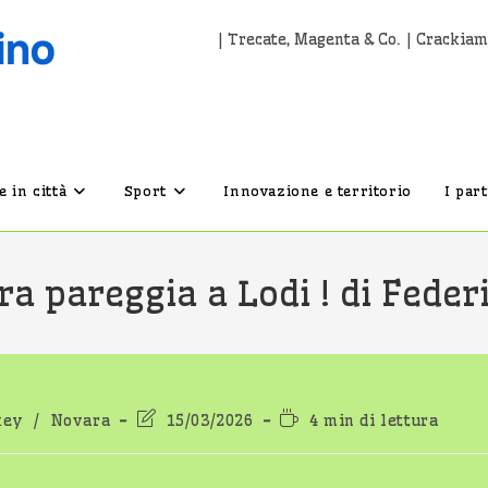
| Trecate, Magenta & Co. | Crackiam
 in città
Sport
Innovazione e territorio
I par
 pareggia a Lodi ! di Feder
ia
Ultima
Tempo
key
/
Novara
15/03/2026
4 min di lettura
icolo:
modifica
di
dell'articolo:
lettura: