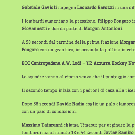
Gabriele Gavioli
impegna
Leonardo Barozzi
in una dif
I lombardi aumentano la pressione.
Filippo Fongaro
i
Giovannetti
e due da parte di
Morgan Antonioni
.
A 58 secondi dal termine della prima frazione
Morgan
Fongaro
con un gran tiro, insaccando la pallina in rete
BCC Centropadana A.W. Lodi – TR Azzurra Hockey 
Le squadre vanno al riposo senza che il punteggio ca
Il secondo tempo inizia con i padroni di casa alla rice
Dopo 58 secondi
Davide Nadin
coglie un palo clamoros
con un paio di conclusioni.
Massimo Tataranni
chiama Timeout per arginare la pr
lombardi ma al minuto 18 e 44 secondi
Javier Ramiro