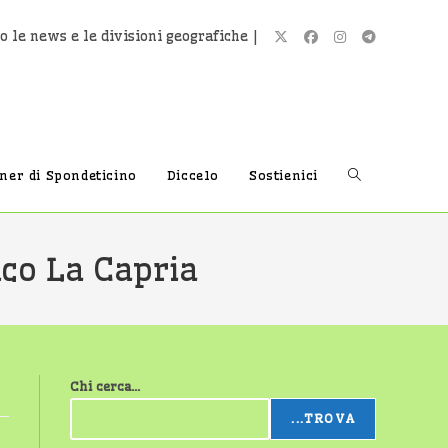
o le news e le divisioni geografiche |
Attiva/disatti
tner di Spondeticino
Diccelo
Sostienici
la
ico La Capria
ricerca
Chi cerca...
sul
...TROVA