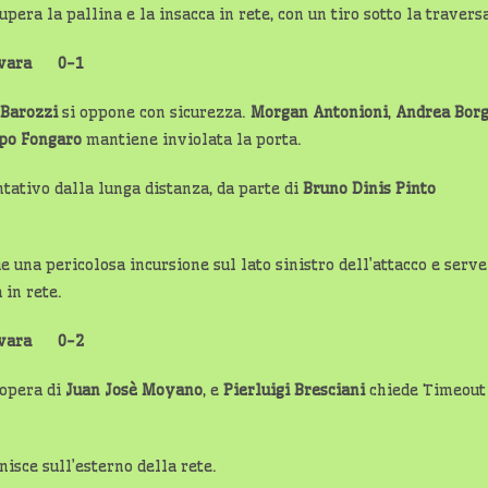
pera la pallina e la insacca in rete, con un tiro sotto la travers
Novara 0-1
 Barozzi
si oppone con sicurezza.
Morgan Antonioni
,
Andrea Bor
ppo Fongaro
mantiene inviolata la porta.
tativo dalla lunga distanza, da parte di
Bruno Dinis Pinto
e una pericolosa incursione sul lato sinistro dell’attacco e serve
 in rete.
Novara 0-2
 opera di
Juan Josè Moyano
, e
Pierluigi Bresciani
chiede Timeout
nisce sull’esterno della rete.