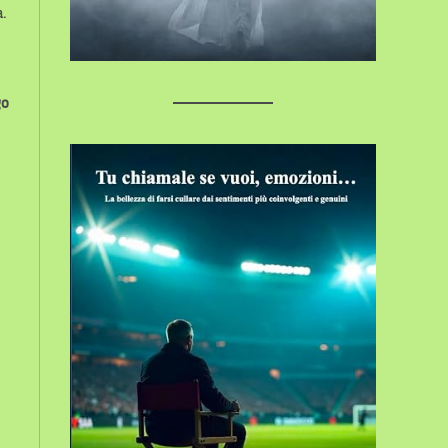
a.
go