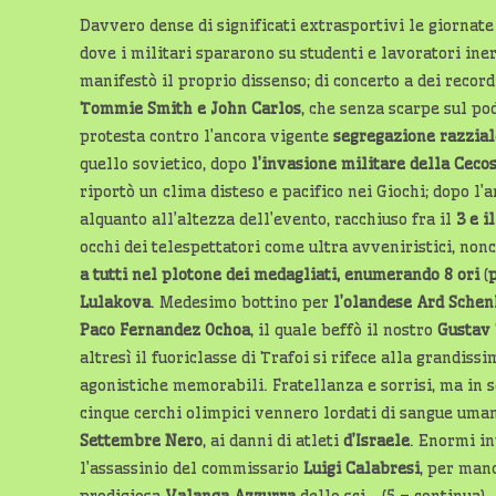
Davvero dense di significati extrasportivi le giornat
dove i militari spararono su studenti e lavoratori in
manifestò il proprio dissenso; di concerto a dei record
Tommie
Smith e John Carlos
, che senza scarpe sul po
protesta contro l’ancora vigente
segregazione razzial
quello sovietico, dopo
l’invasione militare della Ceco
riportò un clima disteso e pacifico nei Giochi; dopo l
alquanto all’altezza dell’evento, racchiuso fra il
3 e i
occhi dei telespettatori come ultra avveniristici, non
a tutti nel plotone dei medagliati, enumerando 8 ori
(
p
Lulakova
. Medesimo bottino per
l’olandese Ard
Schenk
Paco Fernandez Ochoa
, il quale beffò il nostro
Gustav
altresì il fuoriclasse di Trafoi si rifece alla grandiss
agonistiche memorabili. Fratellanza e sorrisi, ma in 
cinque cerchi olimpici vennero lordati di sangue uman
Settembre Nero
, ai danni di atleti
d’Israele
. Enormi in
l’assassinio del commissario
Luigi Calabresi
, per mano