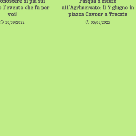
onoscere di più sui
Pasqua d’estate
o l’evento che fa per
all’Agrimercato: il 7 giugno in
voi!
piazza Cavour a Trecate
30/09/2022
05/06/2025