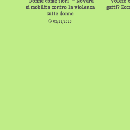
“Donne come fiori” – Novara
Volete c
si mobilita contro la violenza
gatti? Ecc
sulle donne
03/11/2025