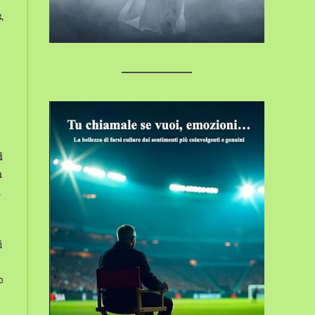
e
,
i
a
i
o