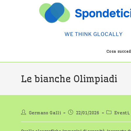
Salta
al
contenuto
Cosa succede
Le bianche Olimpiadi
Autore
Articolo
Categoria
Germano Galli
22/01/2026
Eventi,
dell'articolo:
pubblicato:
dell'artico