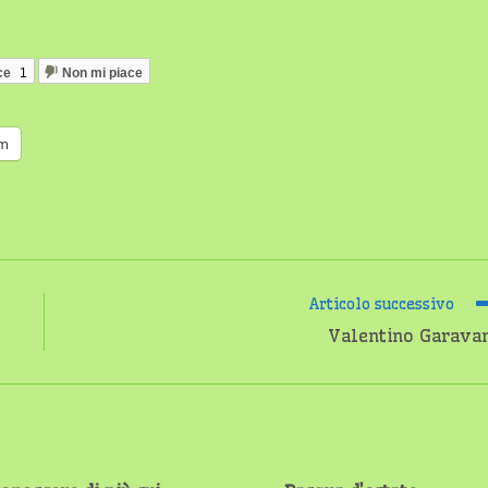
ce
1
Non mi piace
am
Articolo successivo
Valentino Garava