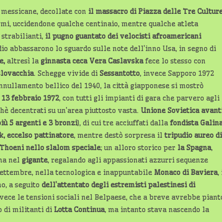
e messicane, decollate con
il massacro di Piazza delle Tre Cultur
ermi, uccidendone qualche centinaio, mentre qualche atleta
 strabilianti,
il pugno guantato dei velocisti afroamericani
dio abbassarono lo sguardo sulle note dell’inno Usa, in segno di
e,
altresì la
ginnasta ceca Vera Caslavska
fece lo stesso con
slovacchia
. Schegge vivide di
Sessantotto
, invece Sapporo 1972
’annullamento bellico del 1940, la città giapponese si mostrò
l 13 febbraio 1972
, con tutti gli impianti di gara che parvero agli
chè decentrati su un’area piuttosto vasta.
Unione Sovietica avant
iù 5 argenti e 3 bronzi
), di cui tre acciuffati dalla
fondista Galin
, eccelso pattinatore
, mentre destò sorpresa il
tripudio aureo di
 Thoeni
nello slalom speciale
; un alloro storico per
la Spagna
,
ima nel
gigante
, regalando agli appassionati azzurri sequenze
settembre, nella tecnologica e inappuntabile
Monaco di Baviera
, 
o, a seguito
dell’attentato degli estremisti palestinesi di
vece le tensioni sociali nel Belpaese, che a breve avrebbe piant
 di militanti di
Lotta Continua
, ma intanto stava nascendo la