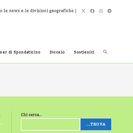
o le news e le divisioni geografiche |
Attiva/disatti
tner di Spondeticino
Diccelo
Sostienici
la
ricerca
a
Chi cerca...
sul
...TROVA