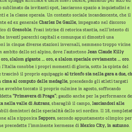
lle spiagge affollate e dalle soavi balere, passando per auto ed
to sublimato da invitanti spot, lasciarono spazio a inquietudini e
ti e la classe operaia. Un contesto sociale incandescente, che il
ente ed ex generale
Charles De Gaulle
, impegnato nel discorso
ico di
Grenoble
. Frasi intrise di retorica stantia, nell’intento di
e investì parecchi capitali e comunque si dimostrò una
oni in cinque diverse stazioni invernali, nemmeno troppo vicine
 in ambito dello sci alpino, dove l’autoctono
Jean Claude Killy
 oro, slalom gigante … oro, e slalom speciale ovviamente … oro
.
l’Italia conobbe i propri momenti di gloria, sotto la spinta del
e trascinò il proprio equipaggio
al trionfo sia nella gara a due, c
 in cima al computo delle medaglie
, precedendo gli atleti targati
he avrebbe toccato il proprio culmine in agosto, soffocando
iddetta
“Primavera di Praga”
; gaudio anche per la performance de
ta nella valle di Autrans
, sbaragliò il campo,
lasciandosi alle
abili domintori delle specialità dello sci nordico. Il 18, completa
imone alla nipponica
Sapporo
, secondo appuntamento olimpico per
 che precedette l’imminente kermesse di
Mexico City, in autunno
.