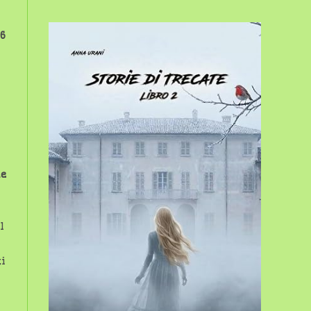
sito
6
web
he
l
ti