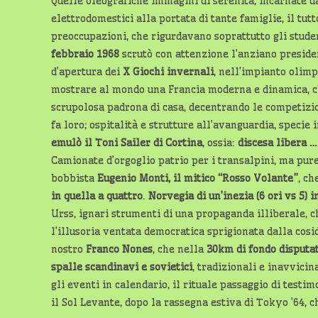
Quelle oleografiche immagini di serenità, incarnate da
elettrodomestici alla portata di tante famiglie, il tut
preoccupazioni, che rigurdavano soprattutto gli studen
febbraio 1968
scrutò con attenzione l’anziano presid
d’apertura dei
X Giochi invernali
, nell’impianto olimp
mostrare al mondo una Francia moderna e dinamica, ch
scrupolosa padrona di casa, decentrando le competizi
fa loro; ospitalità e strutture all’avanguardia, specie
emulò il Toni Sailer di Cortina
, ossia:
discesa libera …
Camionate d’orgoglio patrio per i transalpini, ma pure 
bobbista
Eugenio Monti, il mitico “Rosso Volante”
, ch
in quella a quattro
.
Norvegia di un’inezia (6 ori vs 5)
Urss, ignari strumenti di una propaganda illiberale, c
l’illusoria ventata democratica sprigionata dalla cos
nostro
Franco Nones
, che nella
30km di fondo
disputa
spalle scandinavi e sovietici
, tradizionali e inavvicin
gli eventi in calendario, il rituale passaggio di test
il Sol Levante, dopo la rassegna estiva di Tokyo ’64,