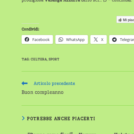
prodigiosa
Valanga Azzurra
dello sci… (5 – continua).
Mi pia
Condividi:
Facebook
WhatsApp
X
Telegr
TAG
:
CULTURA
,
SPORT
Leggi
Articolo precedente
altri
Buon compleanno
articoli
POTREBBE ANCHE PIACERTI