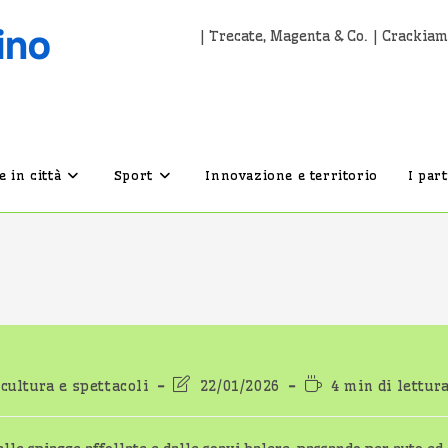
| Trecate, Magenta & Co. | Crackiam
 in città
Sport
Innovazione e territorio
I par
Ultima
Tempo
 cultura e spettacoli
22/01/2026
4 min di lettur
lo:
modifica
di
dell'articolo:
lettura: