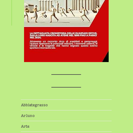
Abbiategrasso
Arluno
Arte