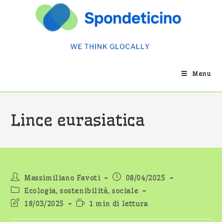
Salta
al
contenuto
Menu
Lince eurasiatica
Autore
Articolo
Massimiliano Favoti
08/04/2025
dell'articolo:
pubblicato:
Categoria
Ecologia, sostenibilità, sociale
dell'articolo:
Ultima
Tempo
18/03/2025
1 min di lettura
modifica
di
dell'articolo:
lettura: