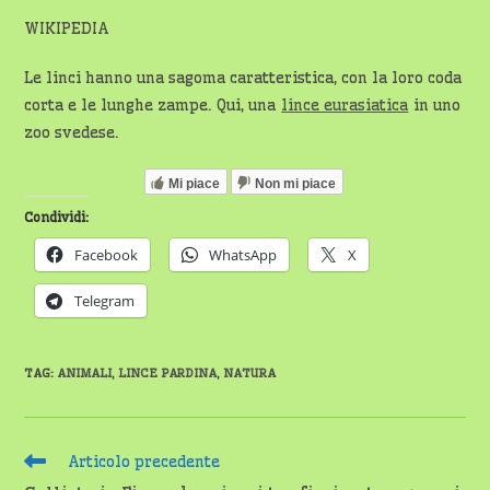
WIKIPEDIA
Le linci hanno una sagoma caratteristica, con la loro coda
corta e le lunghe zampe. Qui, una
lince eurasiatica
in uno
zoo svedese.
Mi piace
Non mi piace
Condividi:
Facebook
WhatsApp
X
Telegram
TAG
:
ANIMALI
,
LINCE PARDINA
,
NATURA
Leggi
Articolo precedente
altri