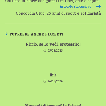
Galliate in Fiore: due giorni tra fiori, arte e sapori
articoli
Articolo successivo
Concordia Club: 25 anni di sport e solidarietà
POTREBBE ANCHE PIACERTI
Riccio, se lo vedi, proteggilo!
05/08/2025
Ibis
24/01/2024
Momenti di tranquilla felicità