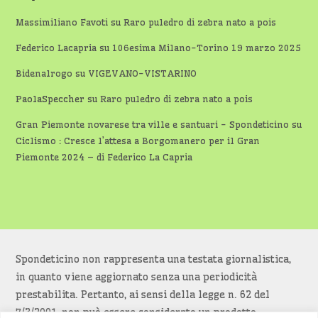
Massimiliano Favoti
su
Raro puledro di zebra nato a pois
Federico Lacapria
su
106esima Milano-Torino 19 marzo 2025
Bidenalrogo
su
VIGEVANO-VISTARINO
PaolaSpeccher
su
Raro puledro di zebra nato a pois
Gran Piemonte novarese tra ville e santuari - Spondeticino
su
Ciclismo : Cresce l’attesa a Borgomanero per il Gran
Piemonte 2024 – di Federico La Capria
Spondeticino non rappresenta una testata giornalistica,
in quanto viene aggiornato senza una periodicità
prestabilita. Pertanto, ai sensi della legge n. 62 del
7/3/2001, non può essere considerato un prodotto