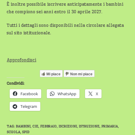
È inoltre possibile iscrivere anticipatamente i bambini
che compiono sei anni entro il 30 aprile 2027.
Tutti i dettagli sono disponibili nella circolare allegata
sul sito istituzionale.
Approfondisci
Mi piace
Non mi piace
Condividi:
Facebook
WhatsApp
X
Telegram
TAG
:
BAMBINI
,
CIE
,
FEBBRAIO
,
ISCRIZIONI
,
ISTRUZIONE
,
PRIMARIA
,
SCUOLA
,
SPID