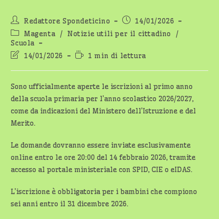
Autore
Articolo
Redattore Spondeticino
14/01/2026
dell'articolo:
pubblicato:
Categoria
Magenta
/
Notizie utili per il cittadino
/
dell'articolo:
Scuola
Ultima
Tempo
14/01/2026
1 min di lettura
modifica
di
dell'articolo:
lettura:
Sono ufficialmente aperte le iscrizioni al primo anno
della scuola primaria per l’anno scolastico 2026/2027,
come da indicazioni del Ministero dell’Istruzione e del
Merito.
Le domande dovranno essere inviate esclusivamente
online entro le ore 20:00 del 14 febbraio 2026, tramite
accesso al portale ministeriale con SPID, CIE o eIDAS.
L’iscrizione è obbligatoria per i bambini che compiono
sei anni entro il 31 dicembre 2026.