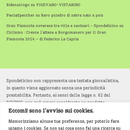
Bidenalrogo
su
VIGEVANO-VISTARINO
PaolaSpeccher
su
Raro puledro di zebra nato a pois
Gran Piemonte novarese tra ville e santuari - Spondeticino
su
Ciclismo : Cresce l’attesa a Borgomanero per il Gran
Piemonte 2024 – di Federico La Capria
Spondeticino non rappresenta una testata giornalistica,
in quanto viene aggiornato senza una periodicità
prestabilita. Pertanto, ai sensi della legge n. 62 del
7/3/2001, non può essere considerato un prodotto
editoriale.
Eccomi! sono l'avviso sui cookies.
Memorizziamo alcune tue preferenze, per poterlo fare
Siamo attenti a non violare copyright e diritti
usiamo i cookies. Se non sai cosa sono fai una ricerca su