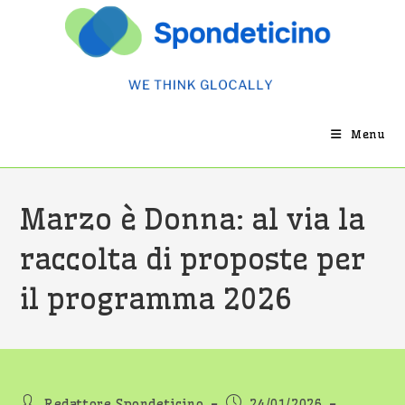
Salta
al
contenuto
Menu
Marzo è Donna: al via la
raccolta di proposte per
il programma 2026
Autore
Articolo
Redattore Spondeticino
24/01/2026