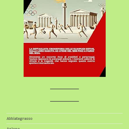
Abbiategrasso
Arluno