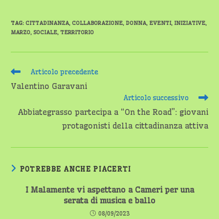
TAG
:
CITTADINANZA
,
COLLABORAZIONE
,
DONNA
,
EVENTI
,
INIZIATIVE
,
MARZO
,
SOCIALE
,
TERRITORIO
Leggi
Articolo precedente
altri
Valentino Garavani
articoli
Articolo successivo
Abbiategrasso partecipa a “On the Road”: giovani
protagonisti della cittadinanza attiva
POTREBBE ANCHE PIACERTI
I Malamente vi aspettano a Cameri per una
serata di musica e ballo
08/09/2023