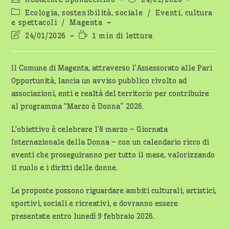
dell'articolo:
pubblicato:
Categoria
Ecologia, sostenibilità, sociale
/
Eventi, cultura
dell'articolo:
e spettacoli
/
Magenta
Ultima
Tempo
24/01/2026
1 min di lettura
modifica
di
dell'articolo:
lettura:
Il Comune di Magenta, attraverso l’Assessorato alle Pari
Opportunità, lancia un avviso pubblico rivolto ad
associazioni, enti e realtà del territorio per contribuire
al programma “Marzo è Donna” 2026.
L’obiettivo è celebrare l’8 marzo – Giornata
Internazionale della Donna – con un calendario ricco di
eventi che proseguiranno per tutto il mese, valorizzando
il ruolo e i diritti delle donne.
Le proposte possono riguardare ambiti culturali, artistici,
sportivi, sociali e ricreativi, e dovranno essere
presentate entro lunedì 9 febbraio 2026.