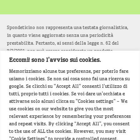
Spondeticino non rappresenta una testata giornalistica,
in quanto viene aggiornato senza una periodicità
prestabilita. Pertanto, ai sensi della legge n. 62 del
7/3/2001, non può essere considerato un prodotto
editoriale.
Eccomi! sono l'avviso sui cookies.
Memorizziamo alcune tue preferenze, per poterlo fare
Siamo attenti a non violare copyright e diritti
usiamo i cookies. Se non sai cosa sono fai una ricerca su
d’immagine. Se un contenuto è di tua proprietà e vuoi
google. Se clicchi su "Accept All" consenti l'utilizzo di
richiederne la rimozione
diccelo
(<- clicca per inviarci un
tutti, proprio tutti i cookies. Se voi dare un'occhiata e
messaggio).
attivarne solo alcuni clicca su "Cookies settings" - We
use cookies on our website to give you the most
Alcuni articoli sono generati in bozza rielaborando, con
relevant experience by remembering your preferences
l'intelligenza artificiale generativa, contenuti
and repeat visits. By clicking “Accept All”, you consent
provenienti da fonti istituzionali e altri siti di interesse
to the use of ALL the cookies. However, you may visit
locale. Prima della pubblicazioni l'articolo viene
"Cookie Settings" to provide a controlled consent.