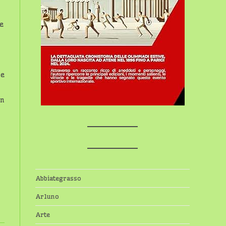
 e
he
nn
Abbiategrasso
Arluno
Arte