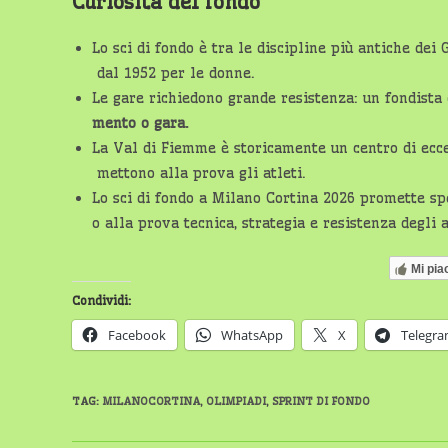
Curiosità del fondo
Lo sci di fondo è tra le discipline più antiche de
dal 1952 per le donne.
Le gare richiedono grande resistenza: un fondista 
mento o gara.
La Val di Fiemme è storicamente un centro di eccel
mettono alla prova gli atleti.
Lo sci di fondo a Milano Cortina 2026 promette spe
o alla prova tecnica, strategia e resistenza degli a
Mi pia
Condividi:
Facebook
WhatsApp
X
Telegr
TAG
:
MILANOCORTINA
,
OLIMPIADI
,
SPRINT DI FONDO