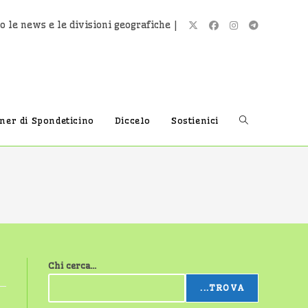
o le news e le divisioni geografiche |
Attiva/disatti
tner di Spondeticino
Diccelo
Sostienici
la
ricerca
Chi cerca...
sul
...TROVA