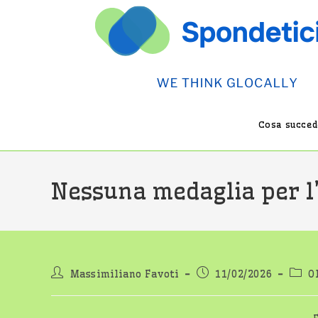
Salta
al
contenuto
Cosa succede
Nessuna medaglia per l’I
Autore
Articolo
Categ
Massimiliano Favoti
11/02/2026
O
dell'articolo:
pubblicato:
dell'