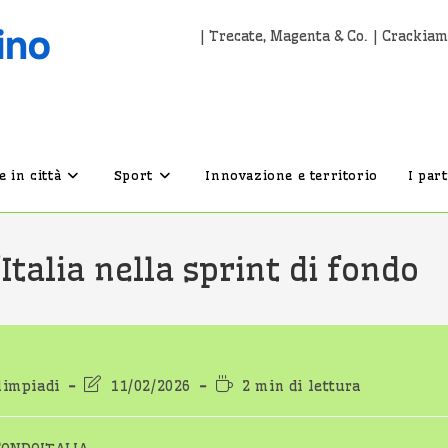
| Trecate, Magenta & Co. | Crackiam
 in città
Sport
Innovazione e territorio
I par
talia nella sprint di fondo
oria
Ultima
Tempo
limpiadi
11/02/2026
2 min di lettura
articolo:
modifica
di
dell'articolo:
lettura: