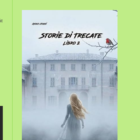
sito
ic
web