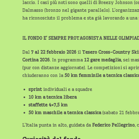
laccio. I casi più noti sono quelli di Breezy Johnson (
Dalmasso (bronzo nel gigante parallelo). L’organizzaz
ha riconosciuto il problema e sta già lavorando a una
IL FONDO E’ SEMPRE PROTAGONISTA NELLE OLIMPIA
Dal
7 al 22 febbraio 2026
il
Tesero Cross-Country Ski
Cortina 2026
. In programma
12 gare medaglia
, sei ma
(pur con distanze aggiornate). Le competizioni si apr
chiuderanno con la
50 km femminile a tecnica classic
sprint
individuali e a squadre
10 km a tecnica libera
staffette 4×7,5 km
50 km maschile a tecnica classica
(sabato 21 febbra
L’Italia punta in alto, guidata da
Federico Pellegrino
, 