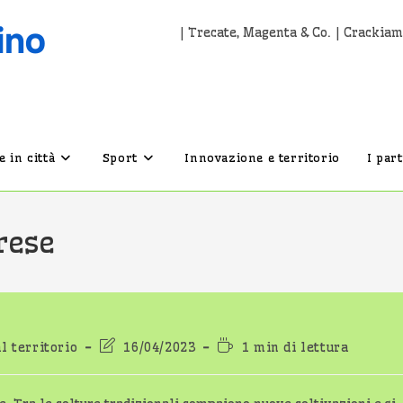
| Trecate, Magenta & Co. | Crackiam
 in città
Sport
Innovazione e territorio
I par
rese
Ultima
Tempo
l territorio
16/04/2023
1 min di lettura
modifica
di
dell'articolo:
lettura: