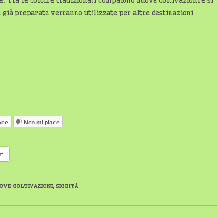
. Tra le colture tradizionali compaiono nuove coltivazioni e si
ie già preparate verranno utilizzate per altre destinazioni
ace
Non mi piace
am
OVE COLTIVAZIONI
,
SICCITÀ