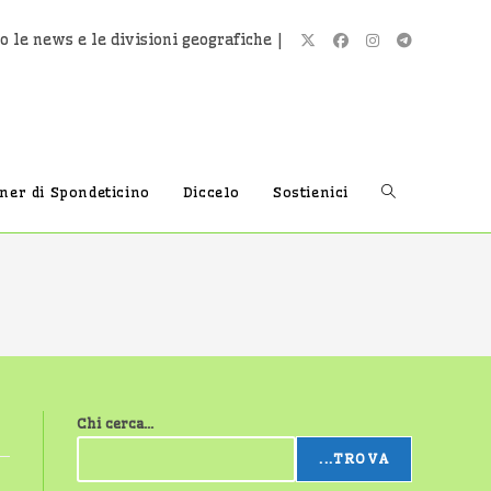
o le news e le divisioni geografiche |
Attiva/disatti
tner di Spondeticino
Diccelo
Sostienici
la
ricerca
Chi cerca...
sul
...TROVA