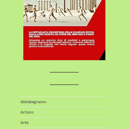
Abbiategrasso
Arluno
Arte