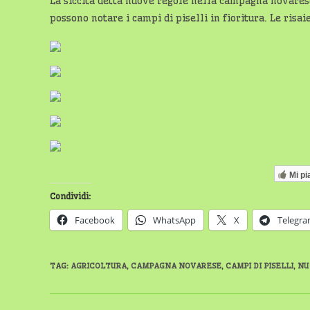
La siccità detta nuove regole nella campagna novarese
possono notare i campi di piselli in fioritura. Le risa
Mi pi
Condividi:
Facebook
WhatsApp
X
Telegr
TAG
:
AGRICOLTURA
,
CAMPAGNA NOVARESE
,
CAMPI DI PISELLI
,
NU