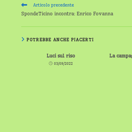
Leggi
Articolo precedente
altri
SpondeTicino incontra: Enrico Fovanna
articoli
POTREBBE ANCHE PIACERTI
Luci sul riso
La campa
03/09/2022