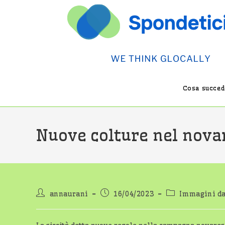
Salta
al
contenuto
Cosa succede
Nuove colture nel nova
Autore
Articolo
Categoria
annaurani
16/04/2023
Immagini da
dell'articolo:
pubblicato:
dell'articolo: