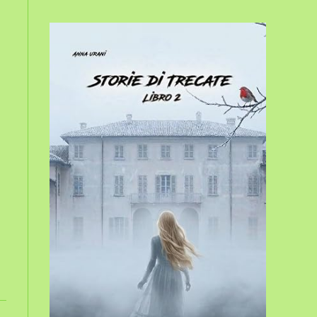
sito
web