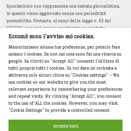
Spondeticino non rappresenta una testata giornalistica,
in quanto viene aggiornato senza una periodicità
prestabilita. Pertanto, ai sensi della legge n. 62 del
7/3/2001, non può essere considerato un prodotto
editoriale.
Eccomi! sono l'avviso sui cookies.
Memorizziamo alcune tue preferenze, per poterlo fare
Siamo attenti a non violare copyright e diritti
usiamo i cookies. Se non sai cosa sono fai una ricerca su
d’immagine. Se un contenuto è di tua proprietà e vuoi
google. Se clicchi su "Accept All" consenti l'utilizzo di
richiederne la rimozione
diccelo
(<- clicca per inviarci un
tutti, proprio tutti i cookies. Se voi dare un'occhiata e
messaggio).
attivarne solo alcuni clicca su "Cookies settings" - We
use cookies on our website to give you the most
Alcuni articoli sono generati in bozza rielaborando, con
relevant experience by remembering your preferences
l'intelligenza artificiale generativa, contenuti
and repeat visits. By clicking “Accept All”, you consent
provenienti da fonti istituzionali e altri siti di interesse
to the use of ALL the cookies. However, you may visit
locale. Prima della pubblicazioni l'articolo viene
"Cookie Settings" to provide a controlled consent.
controllato dalla redazione.
Accetta tutti
Hey che fine fanno i miei dati (privacy policy)
?