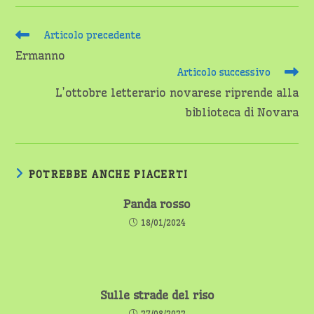
Leggi
Articolo precedente
altri
Ermanno
articoli
Articolo successivo
L’ottobre letterario novarese riprende alla
biblioteca di Novara
POTREBBE ANCHE PIACERTI
Panda rosso
18/01/2024
Sulle strade del riso
27/08/2022