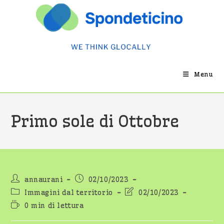
Salta
al
contenuto
Menu
Primo sole di Ottobre
Autore
Articolo
annaurani
02/10/2023
dell'articolo:
pubblicato:
Categoria
Ultima
Immagini dal territorio
02/10/2023
dell'articolo:
modifica
Tempo
0 min di lettura
dell'articolo:
di
lettura: