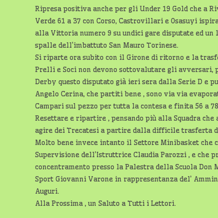
Ripresa positiva anche per gli Under 19 Gold che a Ri
Verde 61 a 37 con Corso, Castrovillari e Osasuyi ispir
alla Vittoria numero 9 su undici gare disputate ed un 
spalle dell’imbattuto San Mauro Torinese.
Si riparte ora subito con il Girone di ritorno e la tras
Prelli e Soci non devono sottovalutare gli avversari, 
Derby questo disputato già ieri sera dalla Serie D e 
Angelo Cerina, che partiti bene , sono via via evaporat
Campari sul pezzo per tutta la contesa e finita 56 a 78 
Resettare e ripartire , pensando più alla Squadra che 
agire dei Trecatesi a partire dalla difficile trasferta 
Molto bene invece intanto il Settore Minibasket che c
Supervisione dell’Istruttrice Claudia Parozzi , e che 
concentramento presso la Palestra della Scuola Don Mi
Sport Giovanni Varone in rappresentanza del’ Ammin
Auguri.
Alla Prossima , un Saluto a Tutti i Lettori.