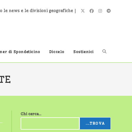
o le news e le divisioni geografiche |
Attiva/disatti
tner di Spondeticino
Diccelo
Sostienici
la
ATE
ricerca
Chi cerca...
sul
...TROVA