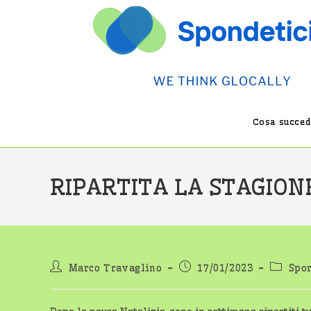
Salta
al
contenuto
Cosa succede
RIPARTITA LA STAGION
Autore
Articolo
Categor
Marco Travaglino
17/01/2023
Spo
dell'articolo:
pubblicato:
dell'art