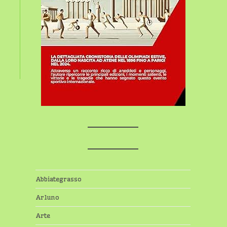
Abbiategrasso
Arluno
Arte