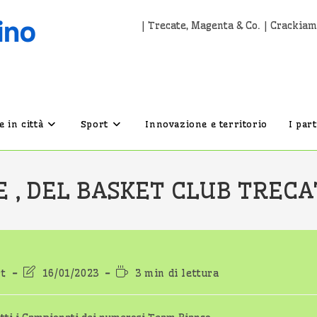
| Trecate, Magenta & Co. | Crackiam
 in città
Sport
Innovazione e territorio
I par
E , DEL BASKET CLUB TREC
ia
Ultima
Tempo
rt
16/01/2023
3 min di lettura
icolo:
modifica
di
dell'articolo:
lettura: