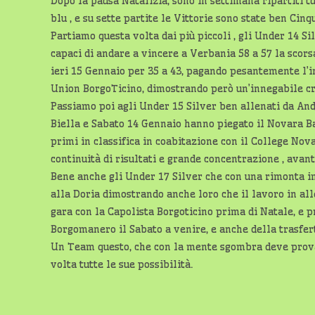
Dopo la pausa Natalizia, sono in settimana ripartiti 
blu , e su sette partite le Vittorie sono state ben Cinq
Partiamo questa volta dai più piccoli , gli Under 14 Si
capaci di andare a vincere a Verbania 58 a 57 la scor
ieri 15 Gennaio per 35 a 43, pagando pesantemente l’in
Union BorgoTicino, dimostrando però un’innegabile cre
Passiamo poi agli Under 15 Silver ben allenati da An
Biella e Sabato 14 Gennaio hanno piegato il Novara Ba
primi in classifica in coabitazione con il College No
continuità di risultati e grande concentrazione , avant
Bene anche gli Under 17 Silver che con una rimonta i
alla Doria dimostrando anche loro che il lavoro in alle
gara con la Capolista Borgoticino prima di Natale, e pr
Borgomanero il Sabato a venire, e anche della trasfe
Un Team questo, che con la mente sgombra deve prova
volta tutte le sue possibilità.