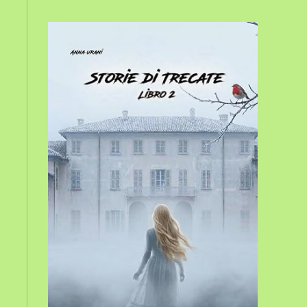
sito
web