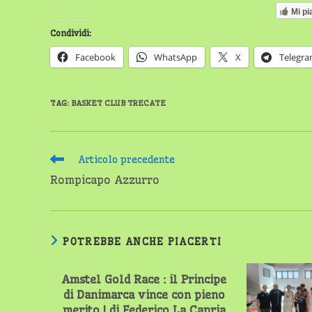
Mi pi
Condividi:
Facebook
WhatsApp
X
Telegr
TAG
:
BASKET CLUB TRECATE
Leggi
Articolo precedente
altri
Rompicapo Azzurro
articoli
POTREBBE ANCHE PIACERTI
Amstel Gold Race : il Principe
di Danimarca vince con pieno
merito ! di Federico La Capria