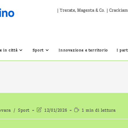
| Trecate, Magenta & Co. | Crackiam
 in città
Sport
Innovazione e territorio
I par
Ultima
Tempo
ovara
/
Sport
12/01/2026
1 min di lettura
modifica
di
dell'articolo:
lettura: