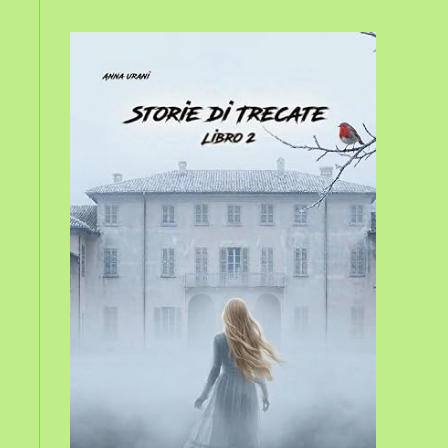
sito
web