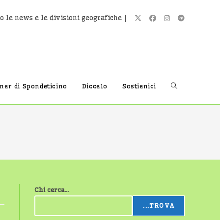
o le news e le divisioni geografiche |
Attiva/disatti
tner di Spondeticino
Diccelo
Sostienici
la
ricerca
Chi cerca...
sul
...TROVA