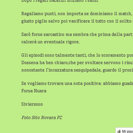
Dopo i regali natalizi iniziano i saldi.
Regaliamo punti, non importa se dominiamo il match, c
giusto piglio salvo poi vanificare il tutto con il solito
Sarò forse sarcastico ma sembra che prima della parti
calcerà un eventuale rigore.
Gli episodi sono talmente tanti, che lo scoramento por
Dossena ha ben chiaro,che per svoltare servono i risult
nonostante l’incazzatura sesquipedale, guardo il prosi
Se vogliamo trovare una nota positiva: abbiamo guada
Forsa Nuara
Siviersson
Foto Sito Novara FC
Mi pia