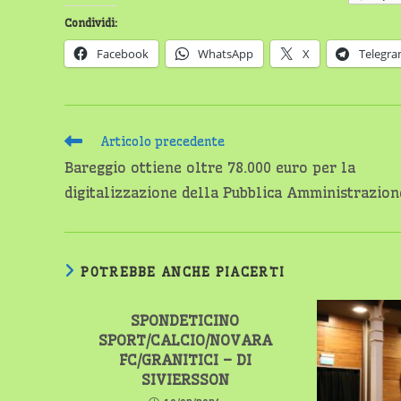
Condividi:
Facebook
WhatsApp
X
Telegr
Leggi
Articolo precedente
altri
Bareggio ottiene oltre 78.000 euro per la
articoli
digitalizzazione della Pubblica Amministrazion
POTREBBE ANCHE PIACERTI
SPONDETICINO
SPORT/CALCIO/NOVARA
FC/GRANITICI – DI
SIVIERSSON