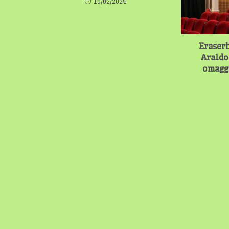
10/02/2024
Eraserh
Araldo
omagg