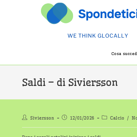
Salta
al
contenuto
Cosa succede
Saldi – di Siviersson
Autore
Articolo
Categoria
Siviersson
12/01/2026
Calcio
/
N
dell'articolo:
pubblicato:
dell'articolo: