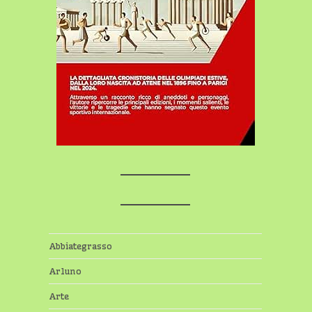
Abbiategrasso
Arluno
Arte