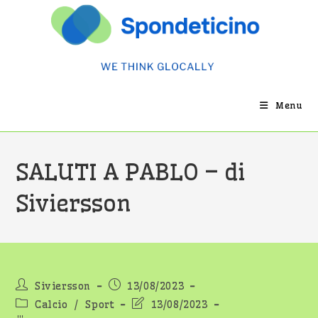
Salta
al
contenuto
Menu
SALUTI A PABLO – di
Siviersson
Autore
Articolo
Siviersson
13/08/2023
dell'articolo:
pubblicato:
Categoria
Ultima
Calcio
/
Sport
13/08/2023
dell'articolo:
modifica