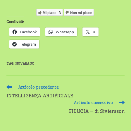
Mi piace
3
Non mi piace
Condividi:
Facebook
WhatsApp
X
Telegram
TAG
:
NOVARA FC
Leggi
Articolo precedente
altri
INTELLIGENZA ARTIFICIALE
articoli
Articolo successivo
FIDUCIA – di Siviersson