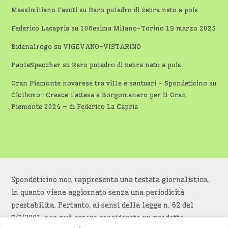
Massimiliano Favoti
su
Raro puledro di zebra nato a pois
Federico Lacapria
su
106esima Milano-Torino 19 marzo 2025
Bidenalrogo
su
VIGEVANO-VISTARINO
PaolaSpeccher
su
Raro puledro di zebra nato a pois
Gran Piemonte novarese tra ville e santuari - Spondeticino
su
Ciclismo : Cresce l’attesa a Borgomanero per il Gran
Piemonte 2024 – di Federico La Capria
Spondeticino non rappresenta una testata giornalistica,
in quanto viene aggiornato senza una periodicità
prestabilita. Pertanto, ai sensi della legge n. 62 del
7/3/2001, non può essere considerato un prodotto