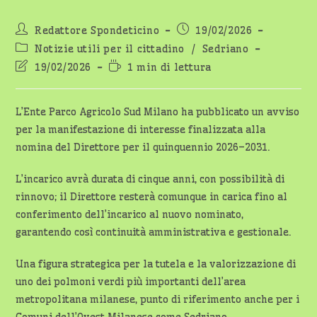
Autore
Articolo
Redattore Spondeticino
19/02/2026
dell'articolo:
pubblicato:
Categoria
Notizie utili per il cittadino
/
Sedriano
dell'articolo:
Ultima
Tempo
19/02/2026
1 min di lettura
modifica
di
dell'articolo:
lettura:
L’Ente Parco Agricolo Sud Milano ha pubblicato un avviso
per la manifestazione di interesse finalizzata alla
nomina del Direttore per il quinquennio 2026–2031.
L’incarico avrà durata di cinque anni, con possibilità di
rinnovo; il Direttore resterà comunque in carica fino al
conferimento dell’incarico al nuovo nominato,
garantendo così continuità amministrativa e gestionale.
Una figura strategica per la tutela e la valorizzazione di
uno dei polmoni verdi più importanti dell’area
metropolitana milanese, punto di riferimento anche per i