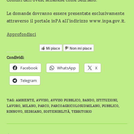
Comuni dell’Ovest Milanese come Sedriano.
Le domande dovranno essere presentate esclusivamente
attraverso il portale inPA all’indirizzo www.inpa.gov.it.
Approfondisci
Mi piace
Non mi piace
Condividi:
Facebook
WhatsApp
X
Telegram
TAG
:
AMBIENTE
,
AVVISO
,
AVVISO PUBBLICO
,
BANDO
,
ISTITUZIONI
,
LAVORO
,
MILANO
,
PARCO
,
PARCOAGRICOLOSUDMILANO
,
PUBBLICO
,
RINNOVO
,
SEDRIANO
,
SOSTENIBILITÀ
,
TERRITORIO