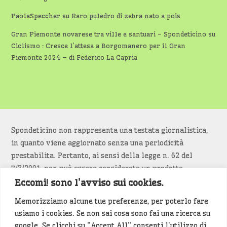
PaolaSpeccher
su
Raro puledro di zebra nato a pois
Gran Piemonte novarese tra ville e santuari - Spondeticino
su
Ciclismo : Cresce l’attesa a Borgomanero per il Gran
Piemonte 2024 – di Federico La Capria
Spondeticino non rappresenta una testata giornalistica,
in quanto viene aggiornato senza una periodicità
prestabilita. Pertanto, ai sensi della legge n. 62 del
7/3/2001, non può essere considerato un prodotto
editoriale.
Eccomi! sono l'avviso sui cookies.
Memorizziamo alcune tue preferenze, per poterlo fare
Siamo attenti a non violare copyright e diritti
usiamo i cookies. Se non sai cosa sono fai una ricerca su
d’immagine. Se un contenuto è di tua proprietà e vuoi
google. Se clicchi su "Accept All" consenti l'utilizzo di