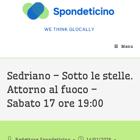
Salta
al
contenuto
Menu
Sedriano – Sotto le stelle.
Attorno al fuoco –
Sabato 17 ore 19:00
Autore
Articolo
Redattore Spondeticino
14/01/2026