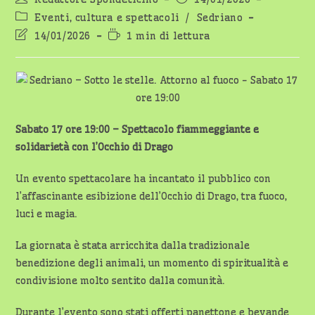
dell'articolo:
pubblicato:
Categoria
Eventi, cultura e spettacoli
/
Sedriano
dell'articolo:
Ultima
Tempo
14/01/2026
1 min di lettura
modifica
di
dell'articolo:
lettura:
Sabato 17 ore 19:00 – Spettacolo fiammeggiante e
solidarietà con l’Occhio di Drago
Un evento spettacolare ha incantato il pubblico con
l’affascinante esibizione dell’Occhio di Drago, tra fuoco,
luci e magia.
La giornata è stata arricchita dalla tradizionale
benedizione degli animali, un momento di spiritualità e
condivisione molto sentito dalla comunità.
Durante l’evento sono stati offerti panettone e bevande