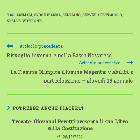
TAG
:
ANIMALI
,
CROCE BIANCA
,
SEDRIANO
,
SERVIZI
,
SPETTACOLO
,
STELLE
,
VITTUONE
Leggi
Articolo precedente
altri
Risveglio invernale nella Bassa Novarese
articoli
Articolo successivo
La Fiamma Olimpica illumina Magenta: viabilità e
partecipazione – giovedì 15 gennaio
POTREBBE ANCHE PIACERTI
Trecate: Giovanni Peretti presenta il suo Libro
sulla Costituzione
28/11/2022