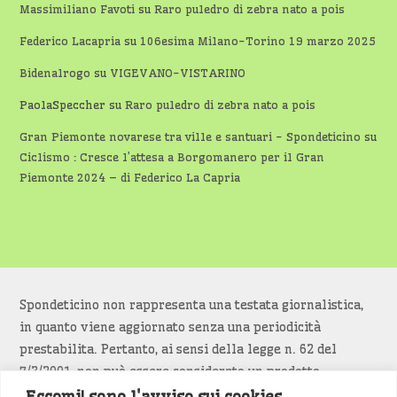
Massimiliano Favoti
su
Raro puledro di zebra nato a pois
Federico Lacapria
su
106esima Milano-Torino 19 marzo 2025
Bidenalrogo
su
VIGEVANO-VISTARINO
PaolaSpeccher
su
Raro puledro di zebra nato a pois
Gran Piemonte novarese tra ville e santuari - Spondeticino
su
Ciclismo : Cresce l’attesa a Borgomanero per il Gran
Piemonte 2024 – di Federico La Capria
Spondeticino non rappresenta una testata giornalistica,
in quanto viene aggiornato senza una periodicità
prestabilita. Pertanto, ai sensi della legge n. 62 del
7/3/2001, non può essere considerato un prodotto
editoriale.
Eccomi! sono l'avviso sui cookies.