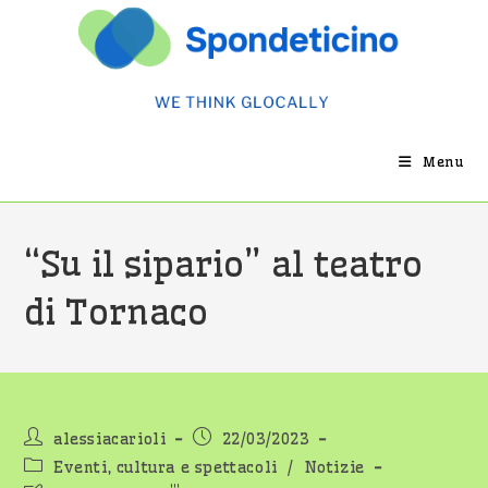
Salta
al
contenuto
Menu
“Su il sipario” al teatro
di Tornaco
Autore
Articolo
alessiacarioli
22/03/2023
dell'articolo:
pubblicato:
Categoria
Eventi, cultura e spettacoli
/
Notizie
dell'articolo: