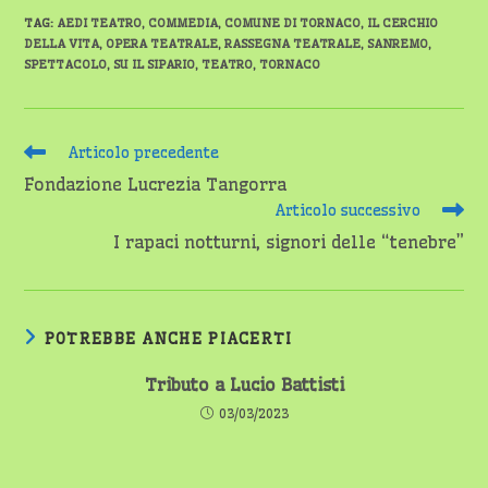
TAG
:
AEDI TEATRO
,
COMMEDIA
,
COMUNE DI TORNACO
,
IL CERCHIO
DELLA VITA
,
OPERA TEATRALE
,
RASSEGNA TEATRALE
,
SANREMO
,
SPETTACOLO
,
SU IL SIPARIO
,
TEATRO
,
TORNACO
Leggi
Articolo precedente
altri
Fondazione Lucrezia Tangorra
articoli
Articolo successivo
I rapaci notturni, signori delle “tenebre”
POTREBBE ANCHE PIACERTI
Tributo a Lucio Battisti
03/03/2023