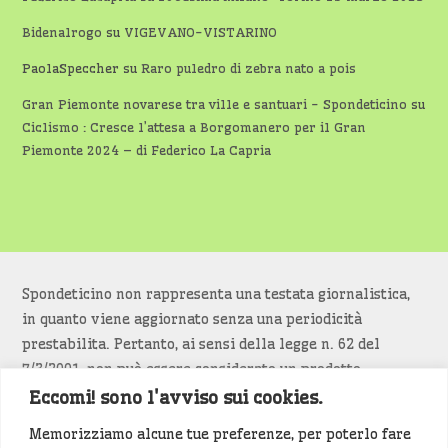
Bidenalrogo
su
VIGEVANO-VISTARINO
PaolaSpeccher
su
Raro puledro di zebra nato a pois
Gran Piemonte novarese tra ville e santuari - Spondeticino
su
Ciclismo : Cresce l’attesa a Borgomanero per il Gran
Piemonte 2024 – di Federico La Capria
Spondeticino non rappresenta una testata giornalistica,
in quanto viene aggiornato senza una periodicità
prestabilita. Pertanto, ai sensi della legge n. 62 del
7/3/2001, non può essere considerato un prodotto
editoriale.
Eccomi! sono l'avviso sui cookies.
Memorizziamo alcune tue preferenze, per poterlo fare
Siamo attenti a non violare copyright e diritti