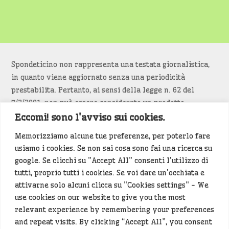
Spondeticino non rappresenta una testata giornalistica,
in quanto viene aggiornato senza una periodicità
prestabilita. Pertanto, ai sensi della legge n. 62 del
7/3/2001, non può essere considerato un prodotto
editoriale.
Eccomi! sono l'avviso sui cookies.
Memorizziamo alcune tue preferenze, per poterlo fare
Siamo attenti a non violare copyright e diritti
usiamo i cookies. Se non sai cosa sono fai una ricerca su
d’immagine. Se un contenuto è di tua proprietà e vuoi
google. Se clicchi su "Accept All" consenti l'utilizzo di
richiederne la rimozione
diccelo
(<- clicca per inviarci un
tutti, proprio tutti i cookies. Se voi dare un'occhiata e
messaggio).
attivarne solo alcuni clicca su "Cookies settings" - We
use cookies on our website to give you the most
Alcuni articoli sono generati in bozza rielaborando, con
relevant experience by remembering your preferences
l'intelligenza artificiale generativa, contenuti
and repeat visits. By clicking “Accept All”, you consent
provenienti da fonti istituzionali e altri siti di interesse