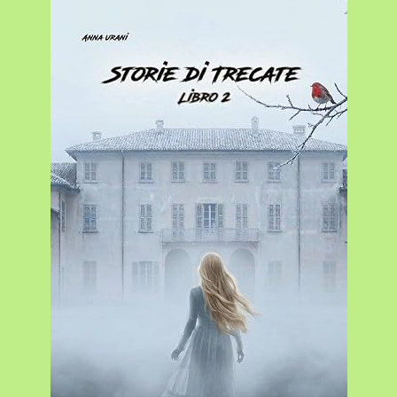
I
45
DELL’ALTARE
A
MAGENTA