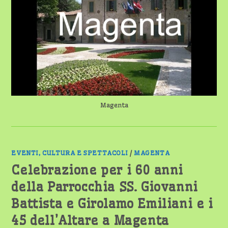
AD
ACCOGLIERE
VENERDÌ
27
FEBBRAIO
ALLE
ORE
20.45
L’ARCIVESCOVO
DI
MILANO,
MARIO
DELPINI,
PER
LA
PRIMA
Magenta
VIA
CRUCIS
DELLA
QUARESIMA
DELLA
ZONA
PASTORALE
EVENTI, CULTURA E SPETTACOLI
/
MAGENTA
IV.
Celebrazione per i 60 anni
della Parrocchia SS. Giovanni
Battista e Girolamo Emiliani e i
45 dell’Altare a Magenta