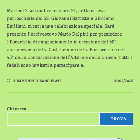
Martedì 2 settembre alle ore 21, nella chiesa
parrocchiale dei SS. Giovanni Battista e Girolamo
Emiliani, si terrà una celebrazione speciale. Sarà
presente l’Arcivescovo Mario Delpini per presiedere
l’Eucaristia di ringraziamento in occasione del 60°
anniversario della Costituzione della Parrocchia e del
45° della Consacrazione dell’Altare e della Chiesa. Tutti i
fedeli sono invitati a partecipare a…
SU
COMMENTI DISABILITATI
31/08/2025
CELEBRAZIONE
PER
I
60
ANNI
DELLA
Chi cerca...
PARROCCHIA
SS.
GIOVANNI
...TROVA
BATTISTA
E
GIROLAMO
EMILIANI
E