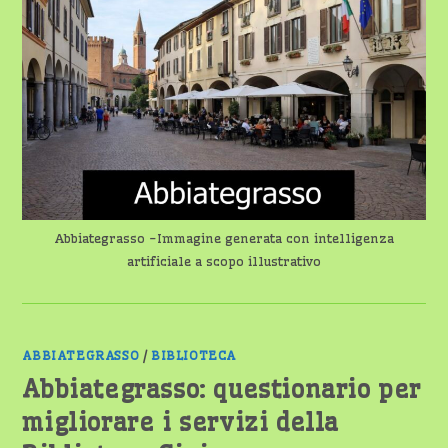
AL
PATTO
LOCALE
PER
LA
LETTURA
Abbiategrasso -Immagine generata con intelligenza
artificiale a scopo illustrativo
ABBIATEGRASSO
/
BIBLIOTECA
Abbiategrasso: questionario per
migliorare i servizi della