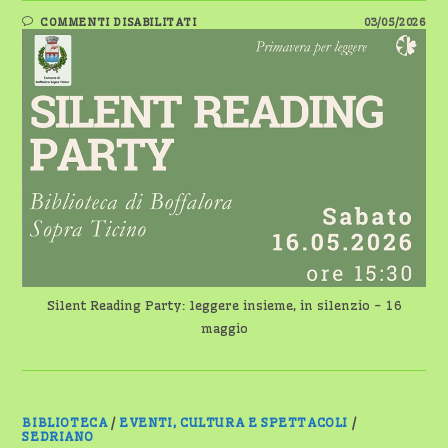
SU
COMMENTI DISABILITATI
03/05/2026
SILENT
READING
PARTY:
LEGGERE
INSIEME,
IN
SILENZIO
–
16
MAGGIO
Silent Reading Party: leggere insieme, in silenzio - 16
maggio
BIBLIOTECA
/
EVENTI, CULTURA E SPETTACOLI
/
SEDRIANO