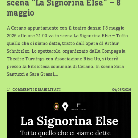
scena “La Signorina Else” – 8
maggio
A Cerano appuntamento con il teatro danza: l’8 maggio
2026 alle ore 21.00 va in scena La Signorina Else – Tutto
quello che ci siamo dette, tratto dall’opera di Arthur
Schnitzler. Lo spettacolo, organizzato dalla Compagnia
Theatre Turnings con Associazione Rise Up, si terrà
presso la Biblioteca comunale di Cerano. In scena Sara
Santucci e Sara Grassi,…
SU
COMMENTI DISABILITATI
04/05/2026
CERANO,
TEATRO
E
DANZA:
IN
SCENA
“LA
SIGNORINA
ELSE”
–
8
MAGGIO