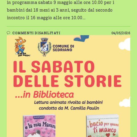
in programma sabato 9 maggio alle ore 10.00 per i
bambini dai 18 mesi ai 3 anni, seguito dal secondo
incontro il 16 maggio alle ore 10.00…
SU
COMMENTI DISABILITATI
04/05/2026
SEDRIANO,
AL
VIA
“IL
SABATO
DELLE
STORIE”
PER
I
PIÙ
PICCOLI
–
SABATO
9
E
16
MAGGIO
ALLE
ORE
10.00