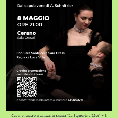
Cerano, teatro e danza: in scena “La Signorina Else” - 8