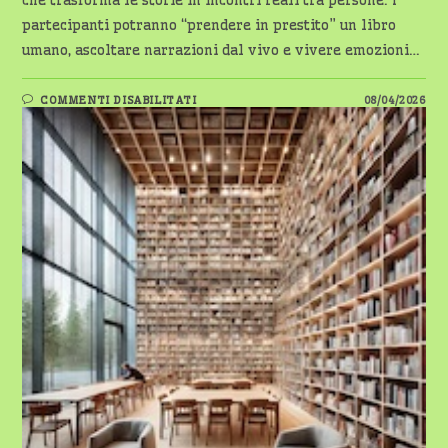
che trasforma le storie in incontri reali tra persone. I
partecipanti potranno “prendere in prestito” un libro
umano, ascoltare narrazioni dal vivo e vivere emozioni…
SU
COMMENTI DISABILITATI
08/04/2026
PRIMAVERA
PER
LEGGERE:
A
MAGENTA
ARRIVA
IL
“LIBRO
PARLANTE”