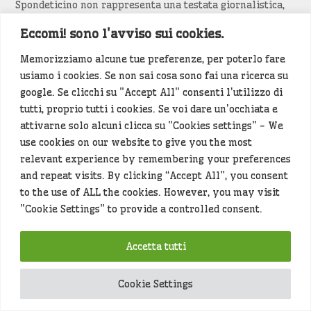
Spondeticino non rappresenta una testata giornalistica,
in quanto viene aggiornato senza una periodicità
Eccomi! sono l'avviso sui cookies.
prestabilita. Pertanto, ai sensi della legge n. 62 del
7/3/2001, non può essere considerato un prodotto
Memorizziamo alcune tue preferenze, per poterlo fare
editoriale.
usiamo i cookies. Se non sai cosa sono fai una ricerca su
google. Se clicchi su "Accept All" consenti l'utilizzo di
Siamo attenti a non violare copyright e diritti
tutti, proprio tutti i cookies. Se voi dare un'occhiata e
d’immagine. Se un contenuto è di tua proprietà e vuoi
attivarne solo alcuni clicca su "Cookies settings" - We
richiederne la rimozione
diccelo
(<- clicca per inviarci un
use cookies on our website to give you the most
messaggio).
relevant experience by remembering your preferences
and repeat visits. By clicking “Accept All”, you consent
Alcuni articoli sono generati in bozza rielaborando, con
to the use of ALL the cookies. However, you may visit
l'intelligenza artificiale generativa, contenuti
"Cookie Settings" to provide a controlled consent.
provenienti da fonti istituzionali e altri siti di interesse
locale. Prima della pubblicazioni l'articolo viene
Accetta tutti
controllato dalla redazione.
Cookie Settings
Hey che fine fanno i miei dati (privacy policy)
?