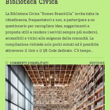
Biblioteca Civica
La Biblioteca Civica "Romeo Brambilla" invita tutta la
cittadinanza, frequentatori e non, a partecipare a un
questionario per raccogliere idee, suggerimenti e
proposte utili a rendere i servizi sempre più moderni,
accessibili e vicini alle esigenze della comunità. La
compilazione richiede solo pochi minuti ed è possibile
attraverso il link o il QR Code dedicato. C'è tempo…
SU
COMMENTI DISABILITATI
03/07/2026
ABBIATEGRASSO:
QUESTIONARIO
PER
MIGLIORARE
I
SERVIZI
DELLA
BIBLIOTECA
CIVICA