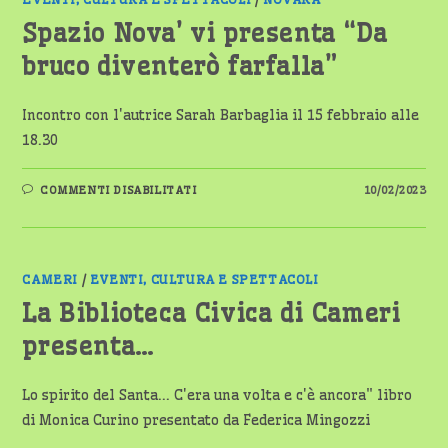
DEL
LIBRO
“COME
Spazio Nova’ vi presenta “Da
UN
FIORE
bruco diventerò farfalla”
SULL’ACQUA”
Incontro con l'autrice Sarah Barbaglia il 15 febbraio alle
18.30
SU
COMMENTI DISABILITATI
10/02/2023
SPAZIO
NOVA’
VI
PRESENTA
“DA
BRUCO
DIVENTERÒ
CAMERI
/
EVENTI, CULTURA E SPETTACOLI
FARFALLA”
La Biblioteca Civica di Cameri
presenta…
Lo spirito del Santa... C'era una volta e c'è ancora" libro
di Monica Curino presentato da Federica Mingozzi