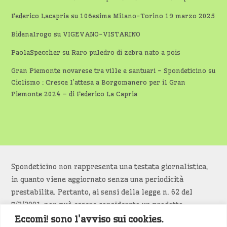
Federico Lacapria
su
106esima Milano-Torino 19 marzo 2025
Bidenalrogo
su
VIGEVANO-VISTARINO
PaolaSpeccher
su
Raro puledro di zebra nato a pois
Gran Piemonte novarese tra ville e santuari - Spondeticino
su
Ciclismo : Cresce l’attesa a Borgomanero per il Gran
Piemonte 2024 – di Federico La Capria
Spondeticino non rappresenta una testata giornalistica,
in quanto viene aggiornato senza una periodicità
prestabilita. Pertanto, ai sensi della legge n. 62 del
7/3/2001, non può essere considerato un prodotto
editoriale.
Eccomi! sono l'avviso sui cookies.