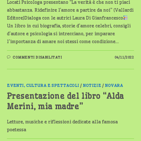
Locati Psicologa presentano “La verità è che non ti piaci
abbastanza. Ridefinire l’amore a partire da noi” (Vallardi
Editore)Dialoga con le autrici Laura Di Gianfrancesco
Un libro in cui biografia, storie d'amore celebri, consigli
d'autore e psicologia si intrecciano, per imparare
l'importanza di amare noi stessi come condizione…
SU
COMMENTI DISABILITATI
04/11/2022
PRESENTAZIONE
DEL
LIBRO:
“LA
VERITÀ
È
CHE
EVENTI, CULTURA E SPETTACOLI
/
NOTIZIE
/
NOVARA
NON
TI
Presentazione del libro “Alda
PIACI
ABBASTANZA”
Merini, mia madre”
Letture, musiche e riflessioni dedicate alla famosa
poetessa