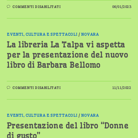
SU
COMMENTI DISABILITATI
06/01/2023
LA
BIBLIOTECA
CIVICA
DI
CAMERI
PRESENTA…
EVENTI, CULTURA E SPETTACOLI
/
NOVARA
La libreria La Talpa vi aspetta
per la presentazione del nuovo
libro di Barbara Bellomo
SU
COMMENTI DISABILITATI
11/11/2022
LA
LIBRERIA
LA
TALPA
VI
ASPETTA
PER
EVENTI, CULTURA E SPETTACOLI
/
NOVARA
LA
PRESENTAZIONE
Presentazione del libro “Donne
DEL
NUOVO
di gusto”
LIBRO