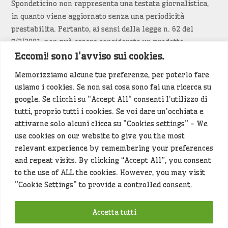
Spondeticino non rappresenta una testata giornalistica,
in quanto viene aggiornato senza una periodicità
prestabilita. Pertanto, ai sensi della legge n. 62 del
7/3/2001, non può essere considerato un prodotto
editoriale.
Eccomi! sono l'avviso sui cookies.
Memorizziamo alcune tue preferenze, per poterlo fare
Siamo attenti a non violare copyright e diritti
usiamo i cookies. Se non sai cosa sono fai una ricerca su
d’immagine. Se un contenuto è di tua proprietà e vuoi
google. Se clicchi su "Accept All" consenti l'utilizzo di
richiederne la rimozione
diccelo
(<- clicca per inviarci un
tutti, proprio tutti i cookies. Se voi dare un'occhiata e
messaggio).
attivarne solo alcuni clicca su "Cookies settings" - We
use cookies on our website to give you the most
Alcuni articoli sono generati in bozza rielaborando, con
relevant experience by remembering your preferences
l'intelligenza artificiale generativa, contenuti
and repeat visits. By clicking “Accept All”, you consent
provenienti da fonti istituzionali e altri siti di interesse
to the use of ALL the cookies. However, you may visit
locale. Prima della pubblicazioni l'articolo viene
"Cookie Settings" to provide a controlled consent.
controllato dalla redazione.
Accetta tutti
Hey che fine fanno i miei dati (privacy policy)
?