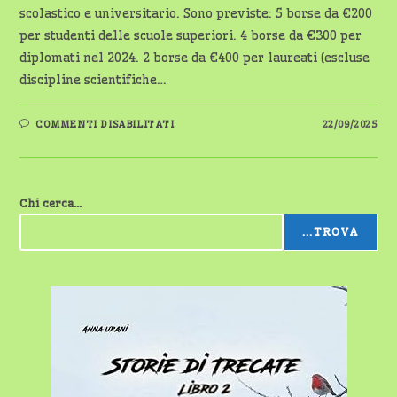
scolastico e universitario. Sono previste: 5 borse da €200
per studenti delle scuole superiori. 4 borse da €300 per
diplomati nel 2024. 2 borse da €400 per laureati (escluse
discipline scientifiche…
SU
COMMENTI DISABILITATI
22/09/2025
CERANO:
BORSE
DI
STUDIO
BESOZZI
E
Chi cerca...
NOÈ-
ROCCIO,
DOMANDE
...TROVA
ENTRO
IL
31
OTTOBRE