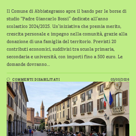
Il Comune di Abbiategrasso apre il bando per le borse di
studio “Padre Giancarlo Bossi” dedicate all’anno
scolastico 2024/2025. Un’iniziativa che premia merito,
crescita personale e impegno nella comunità, grazie alla
donazione di una famiglia del territorio. Previsti 20
contributi economici, suddivisi tra scuola primaria,
secondaria e università, con importi fino a 500 euro. Le
domande dovranno…
SU
COMMENTI DISABILITATI
03/05/2026
BORSE
DI
STUDIO
PADRE
GIANCARLO
BOSSI:
AL
VIA
LA
TERZA
EDIZIONE