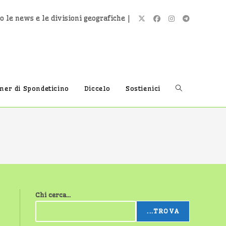
o le news e le divisioni geografiche |
Attiva/disatti
tner di Spondeticino
Diccelo
Sostienici
la
ricerca
Chi cerca...
sul
...TROVA