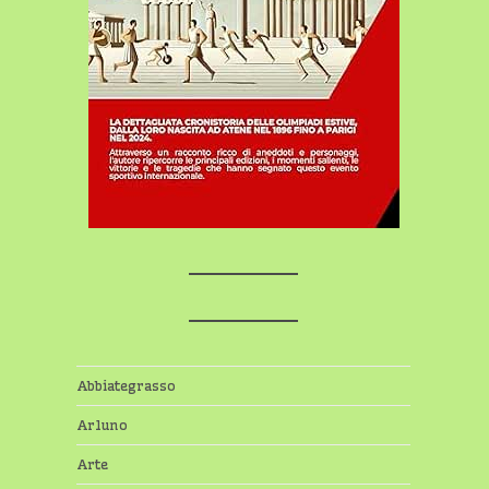
Abbiategrasso
Arluno
Arte