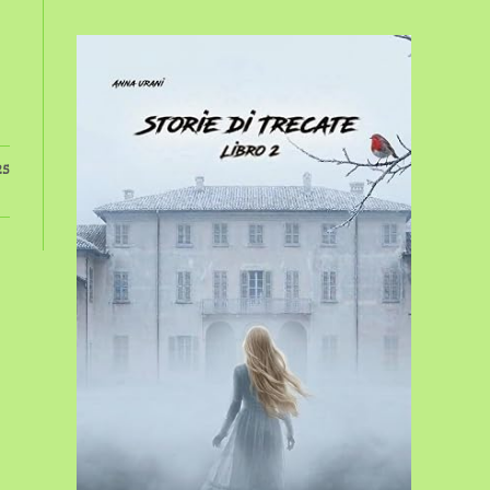
sito
web
25