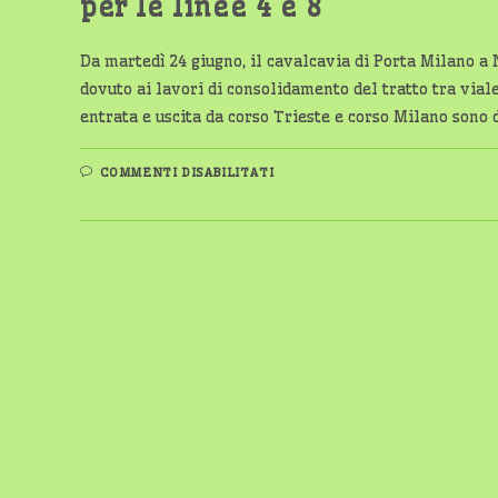
per le linee 4 e 8
Da martedì 24 giugno, il cavalcavia di Porta Milano a 
dovuto ai lavori di consolidamento del tratto tra via
entrata e uscita da corso Trieste e corso Milano sono
SU
COMMENTI DISABILITATI
NOVARA,
CHIUSURA
CAVALCAVIA
DI
PORTA
MILANO:
ECCO
LE
DEVIAZIONI
PER
LE
LINEE
4
E
8