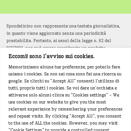
Spondeticino non rappresenta una testata giornalistica,
in quanto viene aggiornato senza una periodicità
prestabilita. Pertanto, ai sensi della legge n. 62 del
7/3/2001, non può essere considerato un prodotto
editoriale.
Eccomi! sono l'avviso sui cookies.
Memorizziamo alcune tue preferenze, per poterlo fare
Siamo attenti a non violare copyright e diritti
usiamo i cookies. Se non sai cosa sono fai una ricerca su
d’immagine. Se un contenuto è di tua proprietà e vuoi
google. Se clicchi su "Accept All" consenti l'utilizzo di
richiederne la rimozione
diccelo
(<- clicca per inviarci un
tutti, proprio tutti i cookies. Se voi dare un'occhiata e
messaggio).
attivarne solo alcuni clicca su "Cookies settings" - We
use cookies on our website to give you the most
Alcuni articoli sono generati in bozza rielaborando, con
relevant experience by remembering your preferences
l'intelligenza artificiale generativa, contenuti
and repeat visits. By clicking “Accept All”, you consent
provenienti da fonti istituzionali e altri siti di interesse
to the use of ALL the cookies. However, you may visit
locale. Prima della pubblicazioni l'articolo viene
"Cookie Settings" to provide a controlled consent.