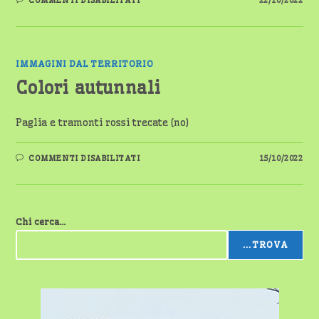
COMMENTI DISABILITATI
22/10/2022
NELLE
TONALITÀ
DEL
MARRONE
IMMAGINI DAL TERRITORIO
Colori autunnali
Paglia e tramonti rossi trecate (no)
SU
COMMENTI DISABILITATI
15/10/2022
COLORI
AUTUNNALI
Chi cerca...
...TROVA