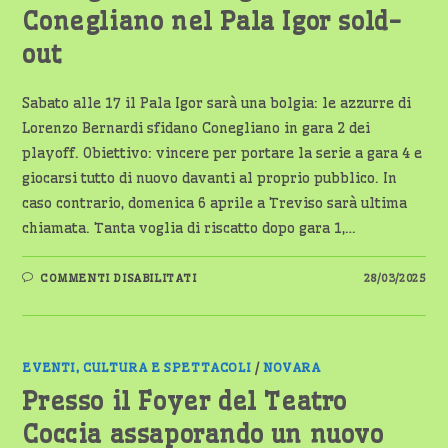
Conegliano nel Pala Igor sold-
out
Sabato alle 17 il Pala Igor sarà una bolgia: le azzurre di
Lorenzo Bernardi sfidano Conegliano in gara 2 dei
playoff. Obiettivo: vincere per portare la serie a gara 4 e
giocarsi tutto di nuovo davanti al proprio pubblico. In
caso contrario, domenica 6 aprile a Treviso sarà ultima
chiamata. Tanta voglia di riscatto dopo gara 1,…
SU
COMMENTI DISABILITATI
28/03/2025
IGOR
VOLLEY
PRONTA
ALLA
BATTAGLIA:
SABATO
GARA
EVENTI, CULTURA E SPETTACOLI
/
NOVARA
2
CON
Presso il Foyer del Teatro
CONEGLIANO
NEL
Coccia assaporando un nuovo
PALA
IGOR