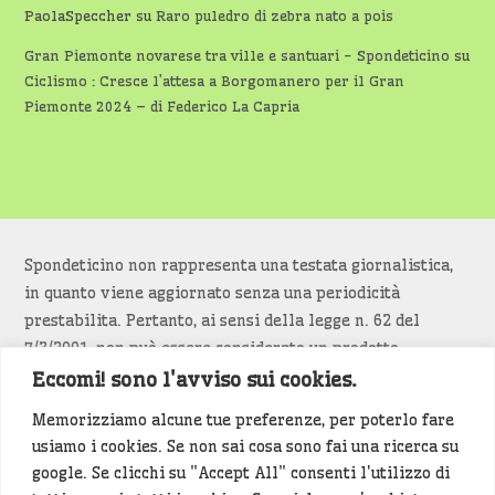
PaolaSpeccher
su
Raro puledro di zebra nato a pois
Gran Piemonte novarese tra ville e santuari - Spondeticino
su
Ciclismo : Cresce l’attesa a Borgomanero per il Gran
Piemonte 2024 – di Federico La Capria
Spondeticino non rappresenta una testata giornalistica,
in quanto viene aggiornato senza una periodicità
prestabilita. Pertanto, ai sensi della legge n. 62 del
7/3/2001, non può essere considerato un prodotto
editoriale.
Eccomi! sono l'avviso sui cookies.
Memorizziamo alcune tue preferenze, per poterlo fare
Siamo attenti a non violare copyright e diritti
usiamo i cookies. Se non sai cosa sono fai una ricerca su
d’immagine. Se un contenuto è di tua proprietà e vuoi
google. Se clicchi su "Accept All" consenti l'utilizzo di
richiederne la rimozione
diccelo
(<- clicca per inviarci un