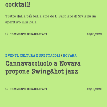
SOLD-
cocktail!
OUT
Tratto dalle più belle arie de Il Barbiere di Siviglia un
aperitivo musicale
SU
COMMENTI DISABILITATI
05/05/2023
PRESSO
IL
FOYER
DEL
TEATRO
COCCIA
ASSAPORANDO
EVENTI, CULTURA E SPETTACOLI
/
NOVARA
UN
NUOVO
Cannavacciuolo a Novara
COCKTAIL!
propone Swing&hot jazz
SU
COMMENTI DISABILITATI
07/10/2022
CANNAVACCIUOLO
A
NOVARA
PROPONE
SWING&HOT