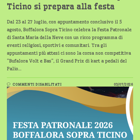
Ticino si prepara alla festa
Dal 23 al 27 luglio, con appuntamento conclusivo il 5
agosto, Boffalora Sopra Ticino celebra la Festa Patronale
di Santa Maria della Neve con un ricco programma di
eventi religiosi, sportivi e comunitari. Tra gli
appuntamenti più attesi ci sono la corsa non competitiva
"Bufalora Volt e Bas", il Grand Prix di kart a pedali del
Palio…
SU
COMMENTI DISABILITATI
03/07/2026
FESTA
PATRONALE
2026
E
PALIO
DELLE
CONTRADE:
BOFFALORA
SOPRA
TICINO
SI
PREPARA
ALLA