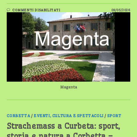
SU
COMMENTI DISABILITATI
09/05/2026
MAGENTA
CELEBRA
I
50
ANNI
DELLA
SCUOLA
SANTA
CATERINA
–
GIOVEDÌ
14
MAGGIO
Magenta
CORBETTA
/
EVENTI, CULTURA E SPETTACOLI
/
SPORT
Strachemass a Curbeta: sport,
storia e natura a Corbetta –