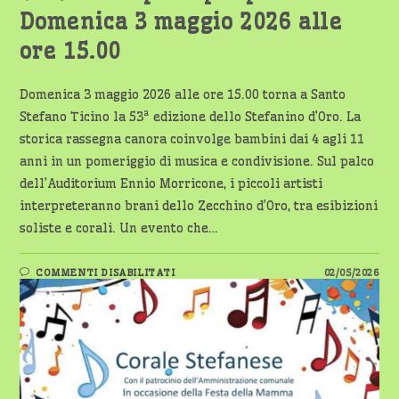
Domenica 3 maggio 2026 alle
ore 15.00
Domenica 3 maggio 2026 alle ore 15.00 torna a Santo
Stefano Ticino la 53ª edizione dello Stefanino d’Oro. La
storica rassegna canora coinvolge bambini dai 4 agli 11
anni in un pomeriggio di musica e condivisione. Sul palco
dell’Auditorium Ennio Morricone, i piccoli artisti
interpreteranno brani dello Zecchino d’Oro, tra esibizioni
soliste e corali. Un evento che…
SU
COMMENTI DISABILITATI
02/05/2026
STEFANINO
D’ORO:
MUSICA
E
TRADIZIONE
PER
I
PIÙ
PICCOLI
–
DOMENICA