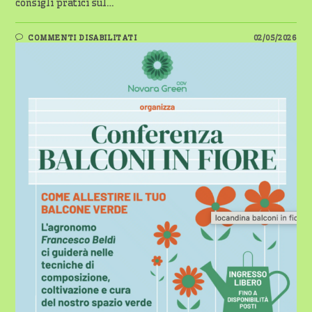
consigli pratici sul…
SU
COMMENTI DISABILITATI
02/05/2026
NOVARA
FIORISCE:
TORNA
“BALCONI
IN
FIORE
2026”
–
9
E
15
MAGGIO