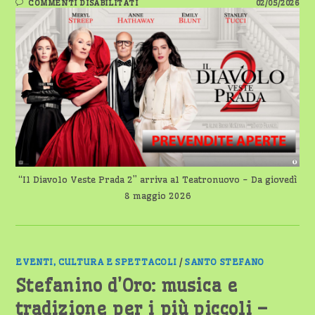
SU
COMMENTI DISABILITATI
02/05/2026
“IL
DIAVOLO
VESTE
PRADA
2”
ARRIVA
AL
TEATRONUOVO
DI
MAGENTA
–
DA
GIOVEDÌ
8
MAGGIO
2026
“Il Diavolo Veste Prada 2” arriva al Teatronuovo - Da giovedì
8 maggio 2026
EVENTI, CULTURA E SPETTACOLI
/
SANTO STEFANO
Stefanino d’Oro: musica e
tradizione per i più piccoli –