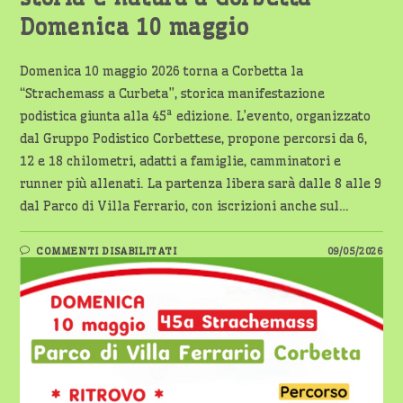
Domenica 10 maggio
Domenica 10 maggio 2026 torna a Corbetta la
“Strachemass a Curbeta”, storica manifestazione
podistica giunta alla 45ª edizione. L’evento, organizzato
dal Gruppo Podistico Corbettese, propone percorsi da 6,
12 e 18 chilometri, adatti a famiglie, camminatori e
runner più allenati. La partenza libera sarà dalle 8 alle 9
dal Parco di Villa Ferrario, con iscrizioni anche sul…
SU
COMMENTI DISABILITATI
09/05/2026
STRACHEMASS
A
CURBETA:
SPORT,
STORIA
E
NATURA
A
CORBETTA
–
DOMENICA
10
MAGGIO