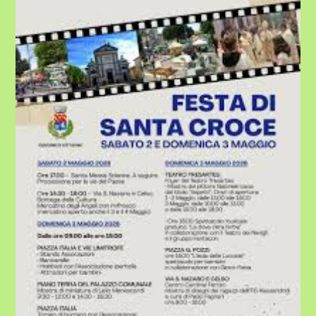
VITTUONE
CELEBRA
LA
FESTA
DI
SANTA
CROCE
–
SABATO
2
E
DOMENICA
3
MAGGIO
2026