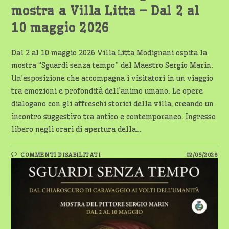
mostra a Villa Litta – Dal 2 al
10 maggio 2026
Dal 2 al 10 maggio 2026 Villa Litta Modignani ospita la
mostra “Sguardi senza tempo” del Maestro Sergio Marin.
Un’esposizione che accompagna i visitatori in un viaggio
tra emozioni e profondità dell’animo umano. Le opere
dialogano con gli affreschi storici della villa, creando un
incontro suggestivo tra antico e contemporaneo. Ingresso
libero negli orari di apertura della…
SU
COMMENTI DISABILITATI
02/05/2026
OSSONA:
L’ARTE
DI
SERGIO
MARIN
IN
MOSTRA
A
VILLA
LITTA
–