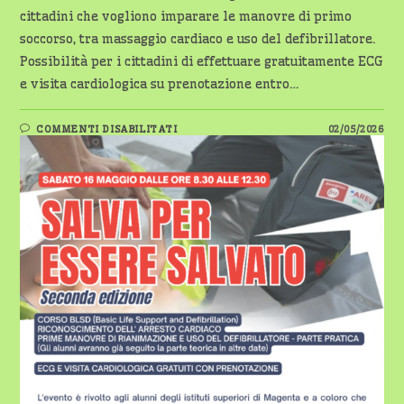
cittadini che vogliono imparare le manovre di primo
soccorso, tra massaggio cardiaco e uso del defibrillatore.
Possibilità per i cittadini di effettuare gratuitamente ECG
e visita cardiologica su prenotazione entro…
SU
COMMENTI DISABILITATI
02/05/2026
MAGENTA:
TORNA
“SALVA
PER
ESSERE
SALVATO”
–
SABATO
16
MAGGIO
2026