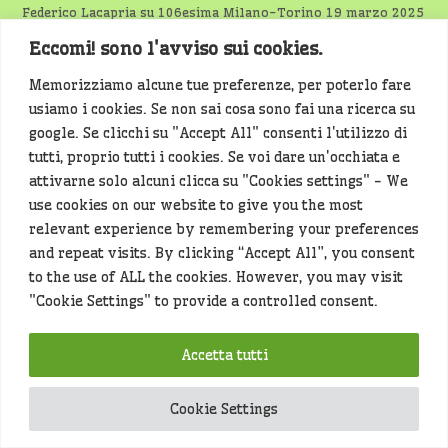
Federico Lacapria
su
106esima Milano-Torino 19 marzo 2025
Eccomi! sono l'avviso sui cookies.
Bidenalrogo
su
VIGEVANO-VISTARINO
Memorizziamo alcune tue preferenze, per poterlo fare
PaolaSpeccher
su
Raro puledro di zebra nato a pois
usiamo i cookies. Se non sai cosa sono fai una ricerca su
Gran Piemonte novarese tra ville e santuari - Spondeticino
su
google. Se clicchi su "Accept All" consenti l'utilizzo di
Ciclismo : Cresce l’attesa a Borgomanero per il Gran
tutti, proprio tutti i cookies. Se voi dare un'occhiata e
Piemonte 2024 – di Federico La Capria
attivarne solo alcuni clicca su "Cookies settings" - We
use cookies on our website to give you the most
relevant experience by remembering your preferences
and repeat visits. By clicking “Accept All”, you consent
to the use of ALL the cookies. However, you may visit
"Cookie Settings" to provide a controlled consent.
Spondeticino non rappresenta una testata giornalistica,
in quanto viene aggiornato senza una periodicità
Accetta tutti
prestabilita. Pertanto, ai sensi della legge n. 62 del
7/3/2001, non può essere considerato un prodotto
Cookie Settings
editoriale.