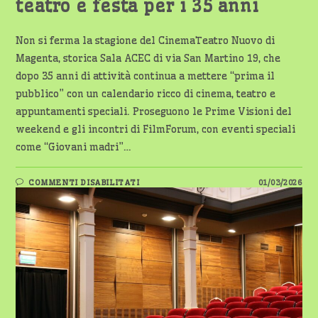
teatro e festa per i 35 anni
Non si ferma la stagione del CinemaTeatro Nuovo di
Magenta, storica Sala ACEC di via San Martino 19, che
dopo 35 anni di attività continua a mettere “prima il
pubblico” con un calendario ricco di cinema, teatro e
appuntamenti speciali. Proseguono le Prime Visioni del
weekend e gli incontri di FilmForum, con eventi speciali
come “Giovani madri”…
SU
COMMENTI DISABILITATI
01/03/2026
CINEMATEATRO
NUOVO
DI
MAGENTA:
PRIMAVERA
TRA
FILM,
TEATRO
E
FESTA
PER
I
35
ANNI