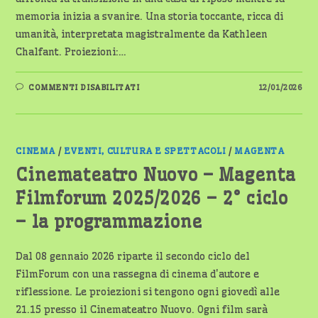
memoria inizia a svanire. Una storia toccante, ricca di
umanità, interpretata magistralmente da Kathleen
Chalfant. Proiezioni:…
SU
COMMENTI DISABILITATI
12/01/2026
CINEMA
TEATRO
NUOVO:
DAL
15
AL
19
CINEMA
/
EVENTI, CULTURA E SPETTACOLI
/
MAGENTA
GENNAIO
DUE
Cinemateatro Nuovo – Magenta
FILM
DA
Filmforum 2025/2026 – 2° ciclo
NON
PERDERE
A
– la programmazione
MAGENTA
Dal 08 gennaio 2026 riparte il secondo ciclo del
FilmForum con una rassegna di cinema d'autore e
riflessione. Le proiezioni si tengono ogni giovedì alle
21.15 presso il Cinemateatro Nuovo. Ogni film sarà