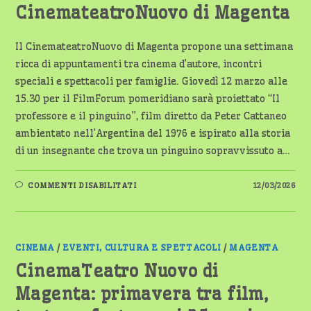
CinemateatroNuovo di Magenta
Il CinemateatroNuovo di Magenta propone una settimana
ricca di appuntamenti tra cinema d’autore, incontri
speciali e spettacoli per famiglie. Giovedì 12 marzo alle
15.30 per il FilmForum pomeridiano sarà proiettato “Il
professore e il pinguino”, film diretto da Peter Cattaneo
ambientato nell’Argentina del 1976 e ispirato alla storia
di un insegnante che trova un pinguino sopravvissuto a…
SU
COMMENTI DISABILITATI
12/03/2026
CINEMA,
FILM
E
TEATRO:
GLI
APPUNTAMENTI
DI
CINEMA
/
EVENTI, CULTURA E SPETTACOLI
/
MAGENTA
MARZO
AL
CinemaTeatro Nuovo di
CINEMATEATRONUOVO
DI
Magenta: primavera tra film,
MAGENTA