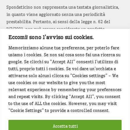
Spondeticino non rappresenta una testata giornalistica,
in quanto viene aggiornato senza una periodicità
prestabilita. Pertanto, ai sensi della legge n. 62 del
7/3/2001, non può essere considerato un prodotto
editoriale.
Eccomi! sono l'avviso sui cookies.
Memorizziamo alcune tue preferenze, per poterlo fare
Siamo attenti a non violare copyright e diritti
usiamo i cookies. Se non sai cosa sono fai una ricerca su
d’immagine. Se un contenuto è di tua proprietà e vuoi
google. Se clicchi su "Accept All" consenti l'utilizzo di
richiederne la rimozione
diccelo
(<- clicca per inviarci un
tutti, proprio tutti i cookies. Se voi dare un'occhiata e
messaggio).
attivarne solo alcuni clicca su "Cookies settings" - We
use cookies on our website to give you the most
Alcuni articoli sono generati in bozza rielaborando, con
relevant experience by remembering your preferences
l'intelligenza artificiale generativa, contenuti
and repeat visits. By clicking “Accept All”, you consent
provenienti da fonti istituzionali e altri siti di interesse
to the use of ALL the cookies. However, you may visit
locale. Prima della pubblicazioni l'articolo viene
"Cookie Settings" to provide a controlled consent.
controllato dalla redazione.
Accetta tutti
Hey che fine fanno i miei dati (privacy policy)
?