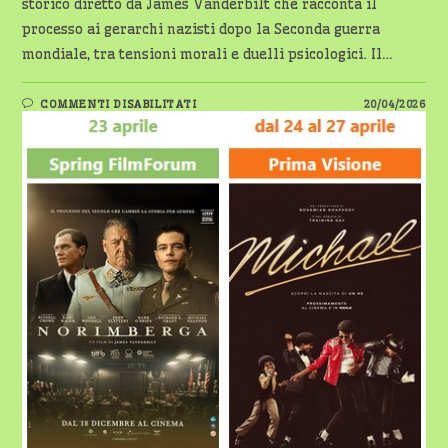
storico diretto da James Vanderbilt che racconta il
processo ai gerarchi nazisti dopo la Seconda guerra
mondiale, tra tensioni morali e duelli psicologici. Il…
SU
COMMENTI DISABILITATI
20/04/2026
SPRING
FILMFORUM
E
PRIMAVISIONI
AL
CINEMATEATRONUOVO
DI
MAGENTA
–
DAL
23
AL
27
APRILE