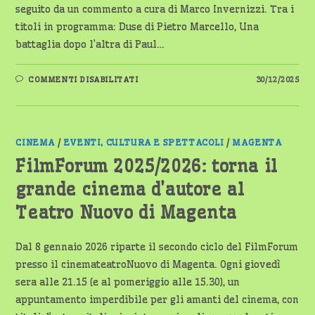
seguito da un commento a cura di Marco Invernizzi. Tra i
titoli in programma: Duse di Pietro Marcello, Una
battaglia dopo l’altra di Paul…
SU
COMMENTI DISABILITATI
30/12/2025
CINEMATEATRO
NUOVO
–
MAGENTA
FILMFORUM
2025/2026
–
CINEMA
/
EVENTI, CULTURA E SPETTACOLI
/
MAGENTA
2°
CICLO
FilmForum 2025/2026: torna il
–
LA
grande cinema d’autore al
PROGRAMMAZIONE
Teatro Nuovo di Magenta
Dal 8 gennaio 2026 riparte il secondo ciclo del FilmForum
presso il cinemateatroNuovo di Magenta. Ogni giovedì
sera alle 21.15 (e al pomeriggio alle 15.30), un
appuntamento imperdibile per gli amanti del cinema, con