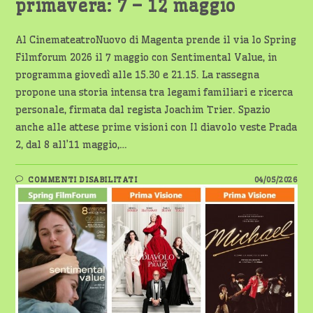
primavera: 7 – 12 maggio
Al CinemateatroNuovo di Magenta prende il via lo Spring
Filmforum 2026 il 7 maggio con Sentimental Value, in
programma giovedì alle 15.30 e 21.15. La rassegna
propone una storia intensa tra legami familiari e ricerca
personale, firmata dal regista Joachim Trier. Spazio
anche alle attese prime visioni con Il diavolo veste Prada
2, dal 8 all’11 maggio,…
SU
COMMENTI DISABILITATI
04/05/2026
MAGENTA,
CINEMA
E
CULTURA:
TORNANO
LE
GRANDI
PROIEZIONI
DI
PRIMAVERA:
7
–
12
MAGGIO