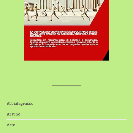
Abbiategrasso
Arluno
Arte