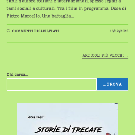
titoli d’autore italiani e internazionali, spesso legati a
temi sociali e culturali. Tra i film in programma: Duse di
Pietro Marcello, Una battaglia…
SU
COMMENTI DISABILITATI
13/12/2025
FILMFORUM
2025/2026:
TORNA
IL
GRANDE
CINEMA
ARTICOLI PIÙ VECCHI
→
D’AUTORE
AL
TEATRO
NUOVO
DI
Chi cerca...
MAGENTA
...TROVA