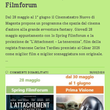
Filmforum
Dal 28 maggio al 1° giugno il Cinemateatro Nuovo di
Magenta propone un programma che spazia dal cinema
d’autore alla grande avventura fantasy. Giovedì 28
maggio appuntamento con lo Spring Filmforum e la
proiezione de “L’Attachment - La tenerezza”, film della
regista francese Carine Tardieu premiato ai César 2026
come miglior film e miglior sceneggiatura non originale.
…
SU
COMMENTI DISABILITATI
30/05/2026
MAGENTA:
AL
TEATRONUOVO
ARRIVA
IL
NUOVO
STAR
WARS,
CONTINUA
IL
FILMFORUM